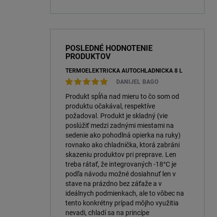
PX26d BOX (LLXH7150TR)
POSLEDNÉ HODNOTENIE
PRODUKTOV
TERMOELEKTRICKÁ AUTOCHLADNIČKA 8 L
DANIJEL BAGO
Produkt spĺňa nad mieru to čo som od
produktu očakával, respektíve
požadoval. Produkt je skladný (vie
poslúžiť medzi zadnými miestami na
sedenie ako pohodlná opierka na ruky)
rovnako ako chladnička, ktorá zabráni
skazeniu produktov pri preprave. Len
treba rátať, že integrovaných -18°C je
podľa návodu možné dosiahnuť len v
stave na prázdno bez záťaže a v
ideálnych podmienkach, ale to vôbec na
tento konkrétny prípad môjho využitia
nevadi, chladí sa na princípe