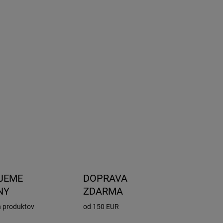
8.2026
NOSTI
UČENIA
−
+
Pridať do košíka
o výrobok na jedno použitie slúži na zistenie
ahu alkoholu v dychu.
OPÝTAŤ SA
STRÁŽIŤ
JEME
DOPRAVA
NY
ZDARMA
h produktov
od 150 EUR