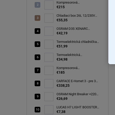
Kompresorová
autochladnička 40 litrov, -22C
€215
Chladiaci box 26L 12/230V
autochladnička, modrá
€55,35
CARFACE
OSRAM D3S XENARC
ORIGINAL SPARE 35W
€42,19
PK32d-5 (66340)
Termoelektrická chladnička
CARFACE 29 litrov -20C
€51,99
Termoelektrická
autochladnička 8 l
€34,98
Kompresorová
autochladnička 25 litrov, -20C
€185
CARFACE E-Hornet 3 - pre 3
elektro/bicykle
€338,25
OSRAM Night Breaker +220%
H7 PX26d 12V 55W BOX
€26,69
(64210NB220-2HB)
LUCAS H7 LIGHT BOOSTER
INFINITY +150% 12V 55W
€7,38