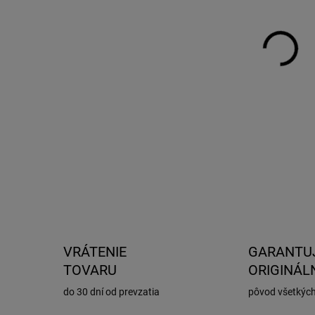
DO:
14.
MOŽ
DOR
Tent
obs
VRÁTENIE
GARANTU
TOVARU
ORIGINÁL
do 30 dní od prevzatia
pôvod všetkýc