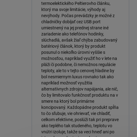
termoelektického Peltierovho článku,
ktorý ma svoje limitácie, výhody aj
nevýhody. Počas prevádzky je možné z
chladničky dobíjať cez USB port
umiestnený na jej prednej strane iné
zariadenie ako telefónov hodinky,
slúchadlá, avšak žiaľ chýba zabudovaný
batériový článok, ktorý by produkt
posunul o niekoľko úrovni vyššie s
možnosťou, napríklad využiť ho v lete na
pláži či podobne, či nemožnos regulácie
teploty, ale to v tejto cenovej hladine by
bol nesmiernym luxus rovnako tak ako
napríklad možnosť využitia
alternatívnych zdrojov napájania, ale nič,
čo by limitovalo funkčnosť produktu na v
smere na ktorý bol primárne
koncipovaný. Každopádne produkt spĺňa
to čo sľubuje, vie ohrievať, vie chladiť,
celkom efektívne, poslúži tak pri preprave
ako teplého tak studeného, teplotu vo
vnútri izoluje, takže sa veci hneď ani po