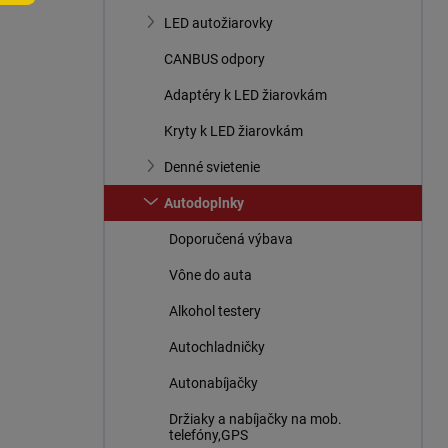
n
LED autožiarovky
e
l
CANBUS odpory
Adaptéry k LED žiarovkám
Kryty k LED žiarovkám
Denné svietenie
Autodoplnky
Doporučená výbava
Vône do auta
Alkohol testery
Autochladničky
Autonabíjačky
Držiaky a nabíjačky na mob.
telefóny,GPS