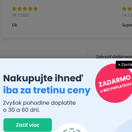
19.7.2026
14.7.
Ok
Super
Zobraziť ďalšie rece
× Zavri