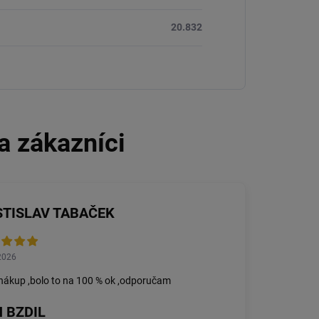
20.832
STISLAV TABAČEK
2026
nákup ,bolo to na 100 % ok ,odporučam
 BZDIL