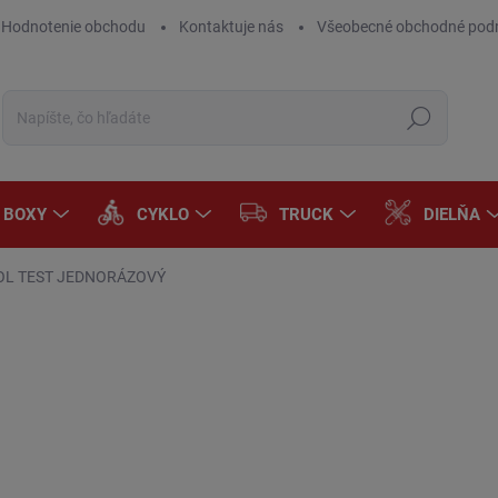
Hodnotenie obchodu
Kontaktuje nás
Všeobecné obchodné pod
Hľadať
A BOXY
CYKLO
TRUCK
DIELŇA
L TEST JEDNORÁZOVÝ
Neohodnotené
Podrobnosti hodnotenia
ZNAČKA:
AROSO
€2
€1,
Jedn
DOD
cena
MÔŽ