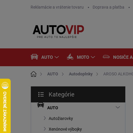
Prejsť
Reklamácie a vrátenie tovaru
Doprava a platba
na
obsah
AUTO
MOTO
NOSIČE 
Domov
AUTO
Autodoplnky
AROSO ALKOHO
B
Kategórie
o
Preskočiť
č
kategórie
n
AUTO
ý
Autožiarovky
p
a
Xenónové výbojky