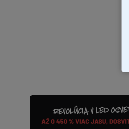
€15,99
€13 bez DPH
Do košíka
Balenie: 1 ks Farebná teplota 4200 K Najlacnešia
značková xenonová vybojka na trhu