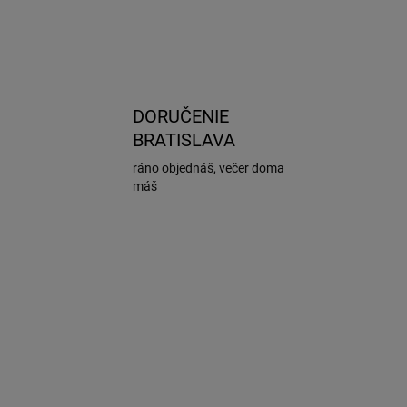
DORUČENIE
BRATISLAVA
ráno objednáš, večer doma
máš
AKCIA
BOXTH613501