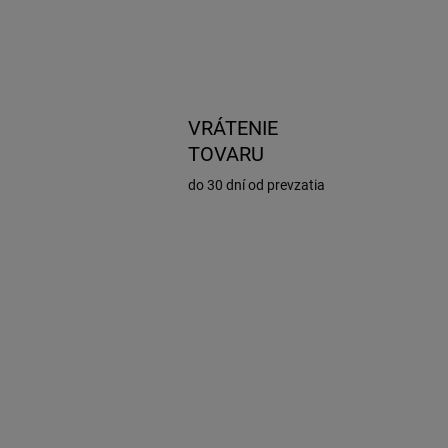
i
e
.
VRÁTENIE
TOVARU
do 30 dní od prevzatia
AKCIA
20.830