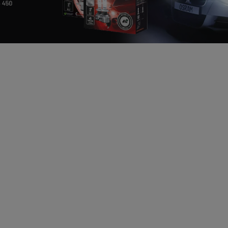
NOVINKA
NX3S
AKCIA