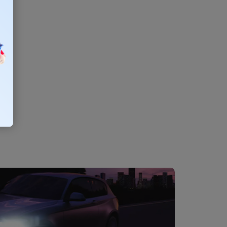
€170,97
€139 bez DPH
Do košíka
Elegantný, aerodynamický nosič lyží a
snowboardov THULE Snowpack 7324 pre všetky
typy lyží a snowboardov. Je určený na prevoz 4
párov lyží alebo 2 snowboardov. Bezpečne
udrží...