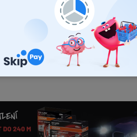
€149
€121,14 bez DPH
Do košíka
Set troch tašiek na prepravu batožiny v boxe.
Objem tašiek 1x 30L, 2x 65L.