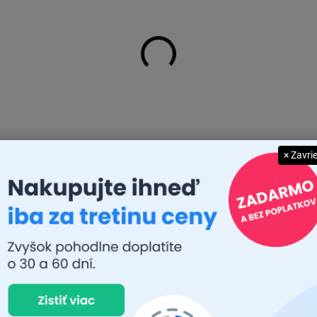
AKCIA
ACCNORPACKINPY
× Zavri
NA DOTAZ
NORTHLINE PACK-IN PREMIUM
YETTI