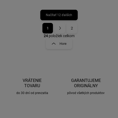
Načítať 12 ďalších
1
2
O
S
v
t
24
položiek celkom
l
r
Hore
á
á
d
n
a
k
c
o
i
e
v
p
a
r
VRÁTENIE
GARANTUJEME
n
v
TOVARU
ORIGINÁLNY
i
k
do 30 dní od prevzatia
pôvod všetkých produktov
e
y
v
ý
p
i