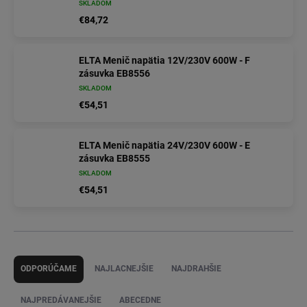
SKLADOM
€84,72
ELTA Menič napätia 12V/230V 600W - F
zásuvka EB8556
SKLADOM
€54,51
ELTA Menič napätia 24V/230V 600W - E
zásuvka EB8555
SKLADOM
€54,51
R
a
ODPORÚČAME
NAJLACNEJŠIE
NAJDRAHŠIE
d
e
NAJPREDÁVANEJŠIE
ABECEDNE