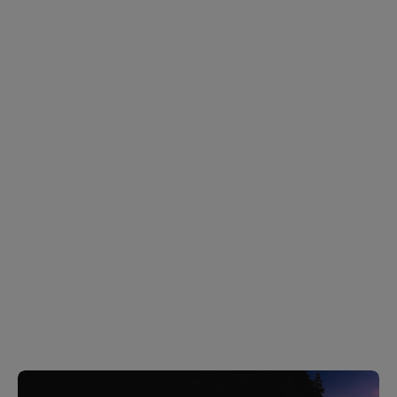
SKLADOM
SKLADOM
ELTA Menič napätia
ELTA Menič napätia
12V/230V 600W - E
24V/230V 300W G
zásuvka EB8554
zásuvka EB8553
€54,51
€36,84
€44,32 bez DPH
€29,95 bez DPH
Do košíka
Do košíka
Menič napätia ELTA DrivePro
Výkonný menič napätia ELTA
premieňa 12 V jednosmerné
DrivePro 24 V / 230 V s
napätie z vozidla na 230 V a
výkonom 300 W umožňuje
umožňuje napájať elektrické
napájať bežné elektrické
zariadenia s príkonom do 600
zariadenia z 24 V zásuvky
W. Disponuje zásuvkou typu E
vozidla. Disponuje 230 V
a USB...
zásuvkou typu F a USB...