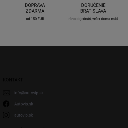
s
DOPRAVA
DORUČENIE
u
ZDARMA
BRATISLAVA
od 150 EUR
ráno objednáš, večer doma máš
Z
á
p
ä
t
i
KONTAKT
e
info
@
autovip.sk
Autovip.sk
autovip.sk