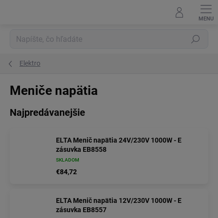
Prejsť
na
obsah
Hľadať
Elektro
Meniče napätia
Najpredávanejšie
ELTA Menič napätia 24V/230V 1000W - E
zásuvka EB8558
SKLADOM
€84,72
ELTA Menič napätia 12V/230V 1000W - E
zásuvka EB8557