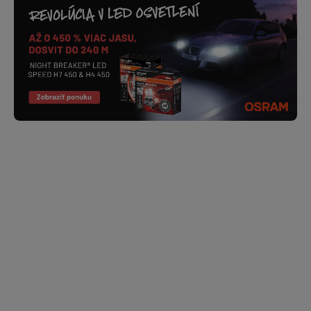
SKLADOM
SKLADOM
ELTA Menič napätia
ELTA Menič napätia
12V/230V 300W - F
12V/230V 300W - E
zásuvka EB8552
zásuvka EB8550