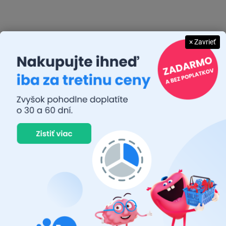
€36,84
€36,84
€29,95 bez DPH
€29,95 bez DPH
× Zavrieť
Do košíka
Do košíka
Kompaktný menič napätia
Kompaktný menič napätia
ELTA Driver Pro premieňa 12
ELTA Driver Pro premieňa 12
V jednosmerné napätie z
V jednosmerné napätie z
vozidla na 230 V striedavé
vozidla na 230 V striedavé
napätie. Ponúka výkon až
napätie. Ponúka výkon až
300 W, zásuvku typu F a USB
300 W, európsku zásuvku
výstup na napájanie...
typu E a USB výstup na...