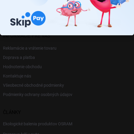
Autovip.sk
autovip.sk
INFORMÁCIE PRE VÁS
Reklamácie a vrátenie tovaru
Doprava a platba
Hodnotenie obchodu
Kontaktuje nás
Všeobecné obchodné podmienky
Podmienky ochrany osobných údajov
ČLÁNKY
Ekologické balenia produktov OSRAM