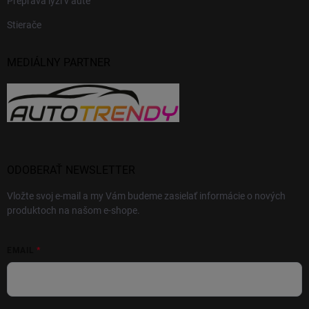
Preprava lyží v aute
Stierače
MEDIÁLNY PARTNER
ODOBERAŤ NEWSLETTER
Vložte svoj e-mail a my Vám budeme zasielať informácie o nových
produktoch na našom e-shope.
EMAIL