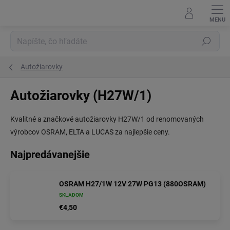
Prejsť
na
obsah
Hľadať
Autožiarovky
Autožiarovky (H27W/1)
Kvalitné a značkové autožiarovky H27W/1 od renomovaných
výrobcov OSRAM, ELTA a LUCAS za najlepšie ceny.
Najpredávanejšie
OSRAM H27/1W 12V 27W PG13 (880OSRAM)
SKLADOM
€4,50