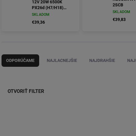
12V 20W 6500K
2SCB
PX26d (H7/H18)
SKLADOM
sada 2 ks
SKLADOM
€39,83
€39,36
R
a
ODPORÚČAME
NAJLACNEJŠIE
NAJDRAHŠIE
NAJ
d
e
n
i
e
OTVORIŤ FILTER
p
r
V
o
ý
d
N499DWBS-2SCB
LLXH
p
u
i
k