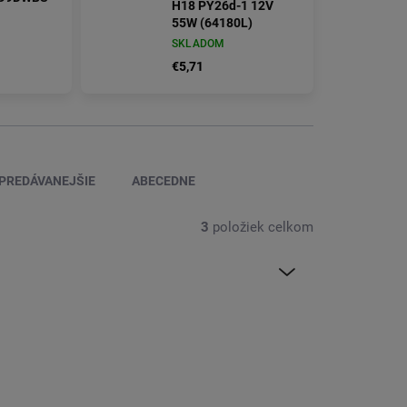
H18 PY26d-1 12V
55W (64180L)
SKLADOM
€5,71
PREDÁVANEJŠIE
ABECEDNE
3
položiek celkom
7LEDTR
64180L