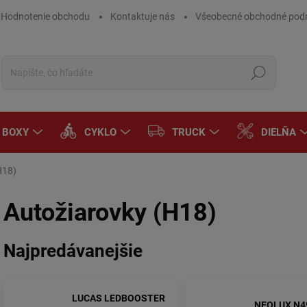
Hodnotenie obchodu
Kontaktuje nás
Všeobecné obchodné pod
Hľadať
A BOXY
CYKLO
TRUCK
DIELŇA
H18)
Autožiarovky (H18)
Najpredávanejšie
LUCAS LEDBOOSTER
NEOLUX N4