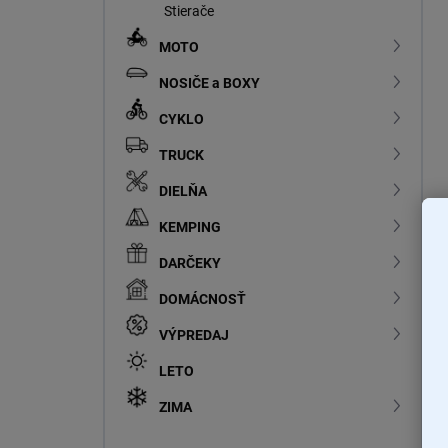
Stierače
MOTO
NOSIČE a BOXY
CYKLO
TRUCK
DIELŇA
KEMPING
DARČEKY
DOMÁCNOSŤ
VÝPREDAJ
LETO
ZIMA