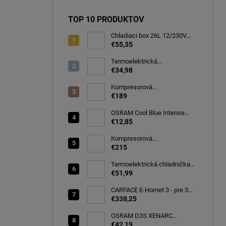
TOP 10 PRODUKTOV
Chladiaci box 26L 12/230V
autochladnička, modrá
€55,35
CARFACE
Termoelektrická
autochladnička 8 l
€34,98
Kompresorová
autochladnička 32 litrov, -20C
€189
OSRAM Cool Blue Intense
(NEXT GEN) H7 PX26d 12V
€12,85
55W (2ks) Ecopack
(64210CBN-2HB)
Kompresorová
autochladnička 40 litrov, -22C
€215
Termoelektrická chladnička
CARFACE 29 litrov -20C
€51,99
CARFACE E-Hornet 3 - pre 3
elektro/bicykle
€338,25
OSRAM D3S XENARC
ORIGINAL SPARE 35W
€42,19