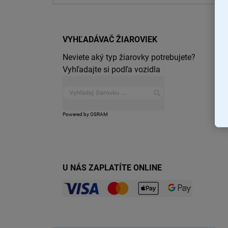
VYHĽADÁVAČ ŽIAROVIEK
Neviete aký typ žiarovky potrebujete?
Vyhľadajte si podľa vozidla
Powered by OSRAM
U NÁS ZAPLATÍTE ONLINE