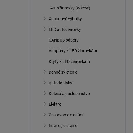
Autožiarovky (WY5W)
Xenónové výbojky
LED autožiarovky
CANBUS odpory
Adaptéry k LED žiarovkám
Kryty k LED žiarovkám
Denné svietenie
Autodoplnky
Kolesá a príslušenstvo
Elektro
Cestovanie s deťmi
Interiér, čistenie