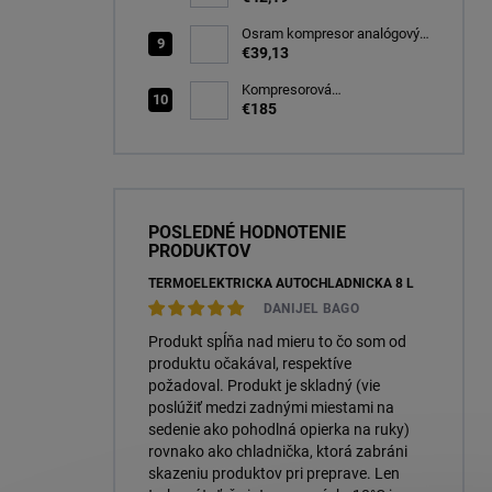
PK32d-5 (66340)
Osram kompresor analógový
s tesniacou hmotou opravná
€39,13
sada TYRE Seal ESSENTIAL
(OTSK6ESN)
Kompresorová
autochladnička 25 litrov, -20C
€185
POSLEDNÉ HODNOTENIE
PRODUKTOV
TERMOELEKTRICKÁ AUTOCHLADNIČKA 8 L
DANIJEL BAGO
Produkt spĺňa nad mieru to čo som od
produktu očakával, respektíve
požadoval. Produkt je skladný (vie
poslúžiť medzi zadnými miestami na
sedenie ako pohodlná opierka na ruky)
rovnako ako chladnička, ktorá zabráni
skazeniu produktov pri preprave. Len