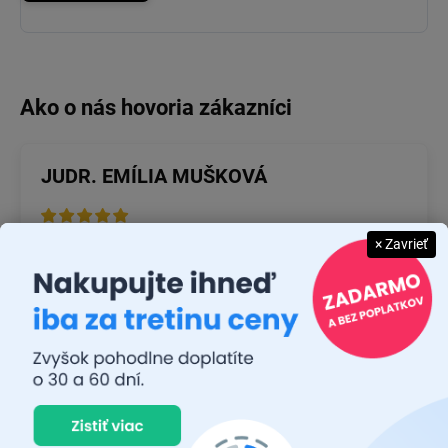
JUDR. EMÍLIA MUŠKOVÁ
26.7.2026
× Zavrieť
Rýchlosť dodania a zatiaľ funkčný tovar.
RASTISLAV TABAČEK
22.7.2026
Prvý nákup ,bolo to na 100 % ok ,odporučam