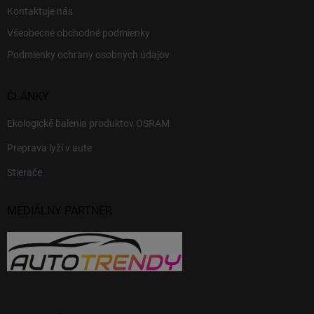
Kontaktuje nás
Všeobecné obchodné podmienky
Podmienky ochrany osobných údajov
ČLÁNKY
Ekologické balenia produktov OSRAM
Preprava lyží v aute
Stierače
MEDIÁLNY PARTNER