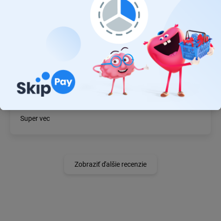
MICHAL MAGÁŇ
19.7.2026
Ok
JÁN BZDIL
14.7.2026
Super vec
Zobraziť ďalšie recenzie