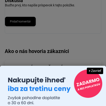
Diskusia
Buďte prvý, kto napíše príspevok k tejto položke.
Pridať komentár
JUDR. EMÍLIA MUŠKOVÁ
× Zavrieť
26.7.2026
Rýchlosť dodania a zatiaľ funkčný tovar.
RASTISLAV TABAČEK