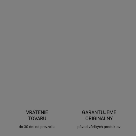
DORUČENIA
−
+
Pridať do košíka
Doplnková svetelná rampa pre BuzzRack Buffalo. Využiteľná aj
ako univerzálna svetelná rampa pre akékoľvek nosiče využívajúce
ťažné zariadenie ktoré nie sú vybavené svetlami.
DETAILNÉ INFORMÁCIE
OPÝTAŤ SA
STRÁŽIŤ
VRÁTENIE
GARANTUJEME
TOVARU
ORIGINÁLNY
do 30 dní od prevzatia
pôvod všetkých produktov