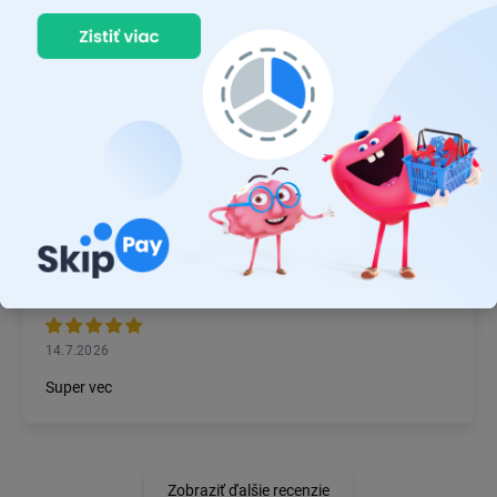
22.7.2026
Prvý nákup ,bolo to na 100 % ok ,odporučam
MICHAL MAGÁŇ
19.7.2026
Ok
JÁN BZDIL
14.7.2026
Super vec
Zobraziť ďalšie recenzie