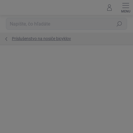
Prejsť
na
obsah
Hľadať
Príslušenstvo na nosiče bicyklov
Podrobnosti hodnotenia
Neohodnotené