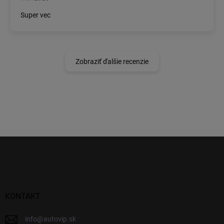
Super vec
Zobraziť ďalšie recenzie
Z
á
p
ä
t
i
KONTAKT
e
info
@
autovip.sk