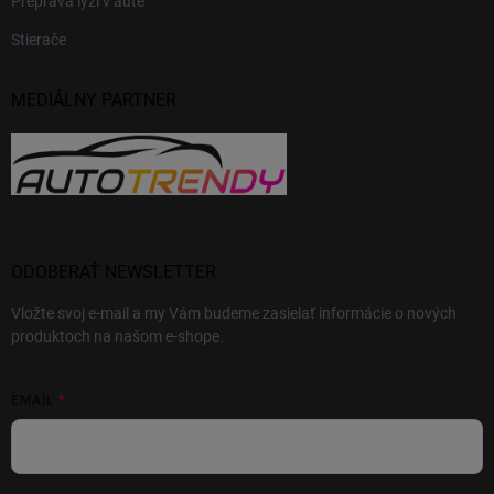
Preprava lyží v aute
Stierače
MEDIÁLNY PARTNER
ODOBERAŤ NEWSLETTER
Vložte svoj e-mail a my Vám budeme zasielať informácie o nových
produktoch na našom e-shope.
EMAIL