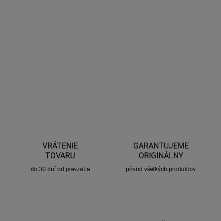
−
+
Pridať do košíka
Ideálne na ošetrenie palubných dosiek a ďalších plastových častí v
interiéri automobilu. Čistia, ošetrujú a leštia všetky hladké povrchy,
zanechávajú hodvábny lesk.
OPÝTAŤ SA
STRÁŽIŤ
VRÁTENIE
GARANTUJEME
TOVARU
ORIGINÁLNY
do 30 dní od prevzatia
pôvod všetkých produktov