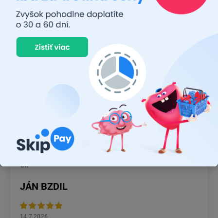
26.7.2026
Rýchlosť dodania a zatiaľ funkčný tovar.
RASTISLAV TABAČEK
22.7.2026
Prvý nákup ,bolo to na 100 % ok ,odporučam
MICHAL MAGÁŇ
19.7.2026
Ok
JÁN BZDIL
14.7.2026