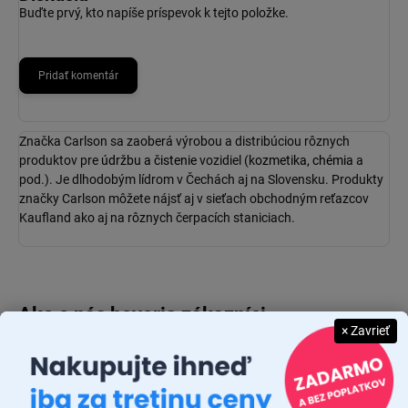
Buďte prvý, kto napíše príspevok k tejto položke.
Pridať komentár
Značka Carlson sa zaoberá
výrobou a distribúciou rôznych
produktov pre
údržbu a čistenie
vozidiel (
kozmetika, chémia
a
pod.). Je dlhodobým lídrom v Čechách aj na Slovensku. Produkty
značky Carlson môžete nájsť aj v sieťach obchodným reťazcov
Kaufland ako aj na rôznych čerpacích staniciach.
× Zavrieť
JUDR. EMÍLIA MUŠKOVÁ