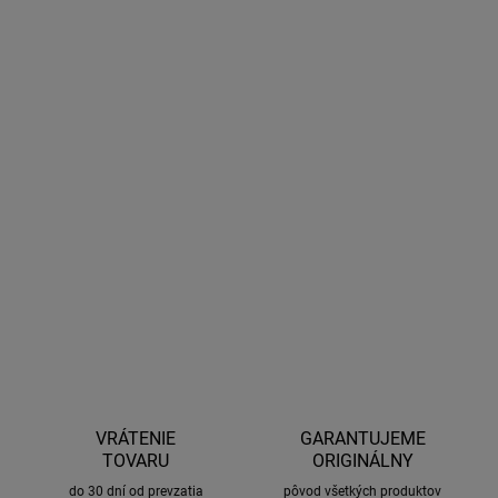
DORUČIŤ DO:
8.1.2027
MOŽNOSTI
DORUČENIA
Termoelektrická chladiaca a ohrievacia chladnička, ideálna na
použitie pri kempovaní, alebo na hoteli.
Chladnička má vlastné
káble, s ktorými ju môžete variabilne pripájať ako v prírode, tak aj
doma.
Funguje cez adaptér 12V, ale aj do siete (110 - 230V).
DETAILNÉ INFORMÁCIE
OPÝTAŤ SA
STRÁŽIŤ
VRÁTENIE
GARANTUJEME
TOVARU
ORIGINÁLNY
do 30 dní od prevzatia
pôvod všetkých produktov