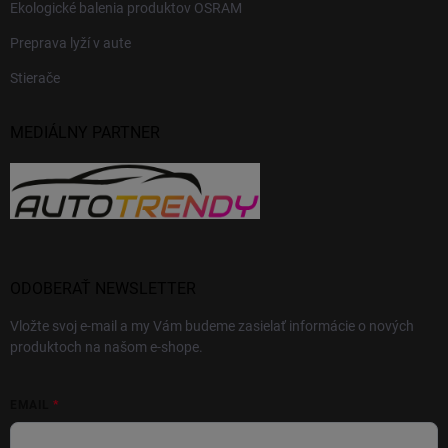
Ekologické balenia produktov OSRAM
Preprava lyží v aute
Stierače
MEDIÁLNY PARTNER
ODOBERAŤ NEWSLETTER
Vložte svoj e-mail a my Vám budeme zasielať informácie o nových
produktoch na našom e-shope.
EMAIL