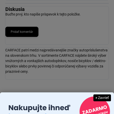
Diskusia
Buďte prvý, kto napíše príspevok k tejto položke.
Pridať komentár
CARFACE patrí medzi najpredávanejšie značky autopríslušenstva
na slovenskom trhu. V sortimente CARFACE nájdete široký výber
vnútorných a vonkajších autodoplnkov, nosiče bicyklov / elektro-
bicyklov alebo prvky povinnej či odporúčanej výbavy vozidla za
priaznivé ceny.
× Zavrieť