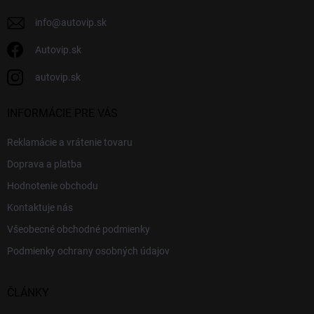
e
info
@
autovip.sk
Autovip.sk
autovip.sk
INFORMÁCIE PRE VÁS
Reklamácie a vrátenie tovaru
Doprava a platba
Hodnotenie obchodu
Kontaktuje nás
Všeobecné obchodné podmienky
Podmienky ochrany osobných údajov
ČLÁNKY