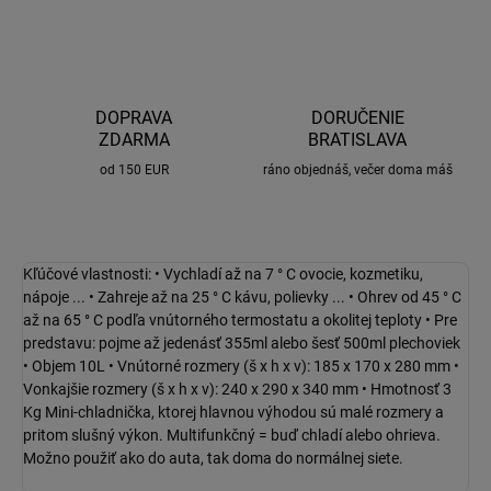
DOPRAVA
DORUČENIE
ZDARMA
BRATISLAVA
od 150 EUR
ráno objednáš, večer doma máš
Kľúčové vlastnosti:
• Vychladí až na 7 ° C ovocie, kozmetiku,
nápoje ...
• Zahreje až na 25 ° C kávu, polievky ...
• Ohrev od 45 ° C
až na 65 ° C podľa vnútorného termostatu a okolitej teploty
• Pre
predstavu: pojme až jedenásť 355ml alebo šesť 500ml plechoviek
• Objem 10L
• Vnútorné rozmery (š x h x v): 185 x 170 x 280 mm
•
Vonkajšie rozmery (š x h x v): 240 x 290 x 340 mm
• Hmotnosť 3
Kg
Mini-chladnička, ktorej hlavnou výhodou sú malé rozmery a
pritom slušný výkon.
Multifunkčný = buď chladí alebo ohrieva.
Možno použiť ako do auta, tak doma do normálnej siete.