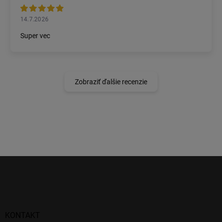
14.7.2026
Super vec
Zobraziť ďalšie recenzie
Z
á
p
ä
t
i
KONTAKT