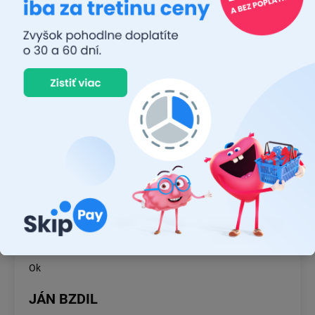
JUDR. EMÍLIA MUŠKOVÁ
26.7.2026
Rýchlosť dodania a zatiaľ funkčný tovar.
RASTISLAV TABAČEK
22.7.2026
Prvý nákup ,bolo to na 100 % ok ,odporučam
MICHAL MAGÁŇ
19.7.2026
Ok
JÁN BZDIL