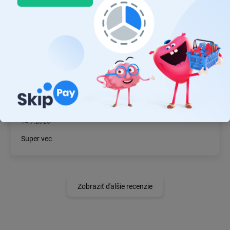
MICHAL MAGÁŇ
19.7.2026
Ok
JÁN BZDIL
14.7.2026
Super vec
Zobraziť ďalšie recenzie