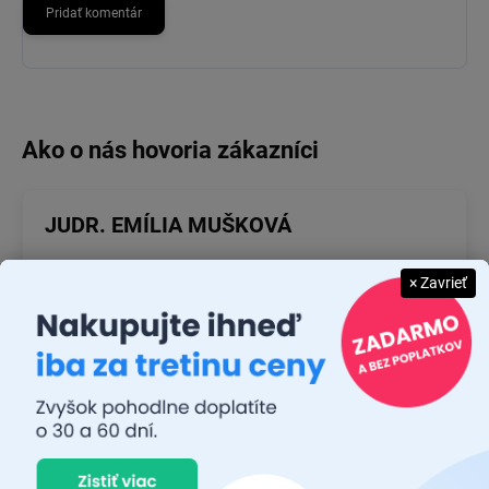
Pridať komentár
JUDR. EMÍLIA MUŠKOVÁ
× Zavrieť
26.7.2026
Rýchlosť dodania a zatiaľ funkčný tovar.
RASTISLAV TABAČEK
22.7.2026
Prvý nákup ,bolo to na 100 % ok ,odporučam