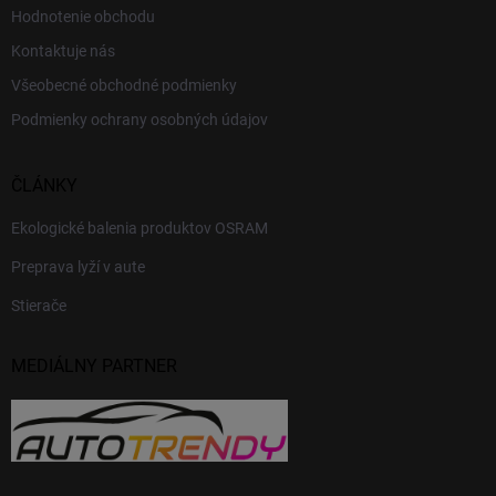
Hodnotenie obchodu
Kontaktuje nás
Všeobecné obchodné podmienky
Podmienky ochrany osobných údajov
ČLÁNKY
Ekologické balenia produktov OSRAM
Preprava lyží v aute
Stierače
MEDIÁLNY PARTNER