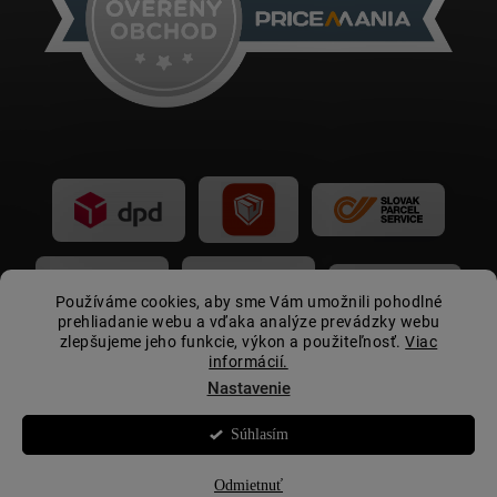
Používáme cookies, aby sme Vám umožnili pohodlné
prehliadanie webu a vďaka analýze prevádzky webu
zlepšujeme jeho funkcie, výkon a použiteľnosť.
Viac
informácií.
Nastavenie
Súhlasím
Copyright 2026
Autovip.sk
. Všetky práva vyhradené.
☀️
Letná akcia:
zľava 15 € pri nákupe nad 399 € s
kupónom
LETOAV2026
Odmietnuť
Vytvoril Shoptet