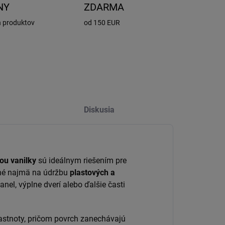
NY
ZDARMA
h produktov
od 150 EUR
Diskusia
ou vanilky
sú ideálnym riešením pre
čené najmä na údržbu
plastových a
anel, výplne dverí alebo ďalšie časti
mastnoty, pričom povrch zanechávajú