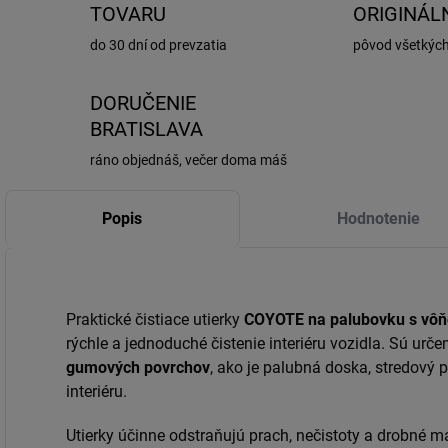
TOVARU
ORIGINÁL
do 30 dní od prevzatia
pôvod všetkýc
DORUČENIE
BRATISLAVA
ráno objednáš, večer doma máš
Popis
Hodnotenie
Praktické čistiace utierky
COYOTE na palubovku s vôň
rýchle a jednoduché čistenie interiéru vozidla. Sú ur
gumových povrchov
, ako je palubná doska, stredový p
interiéru.
Utierky účinne odstraňujú prach, nečistoty a drobné 