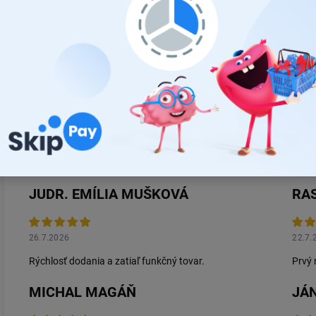
ks
:
JUDR. EMÍLIA MUŠKOVÁ
RA
26.7.2026
22.7.
Rýchlosť dodania a zatiaľ funkčný tovar.
Prvý 
MICHAL MAGÁŇ
JÁN