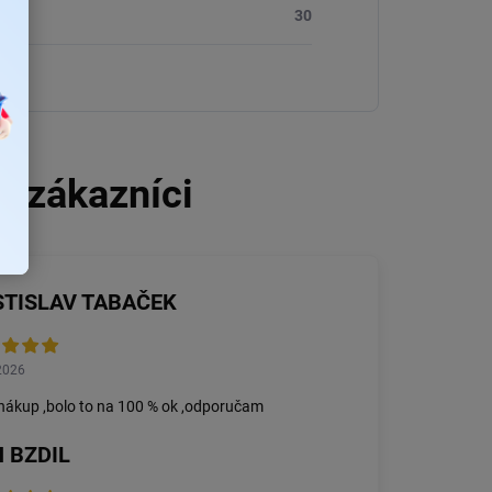
30
STISLAV TABAČEK
2026
nákup ,bolo to na 100 % ok ,odporučam
 BZDIL