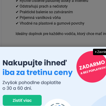
✔ Rýchle čistenie palubnej dosky a interiéru
✔ Odstraňujú prach a nečistoty
✔ Praktické balenie so zatváraním
✔ Príjemná vanilková vôňa
✔ Vhodné na plastové a gumové povrchy
Ideálny doplnok pre každého vodiča, ktorý chce mať inte
× Zavri
Dodatočné parametre
Kategória
:
Kód
:
Značka
: