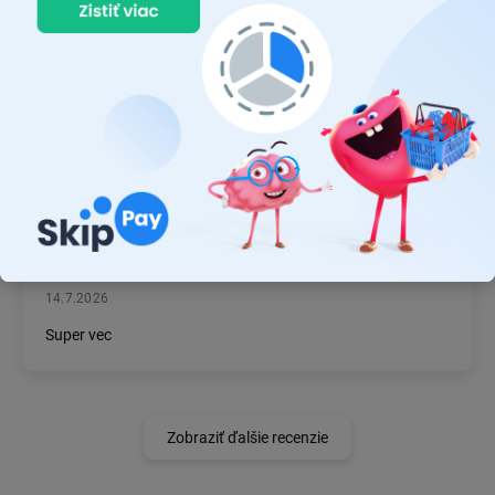
Prvý nákup ,bolo to na 100 % ok ,odporučam
MICHAL MAGÁŇ
19.7.2026
Ok
JÁN BZDIL
14.7.2026
Super vec
Zobraziť ďalšie recenzie