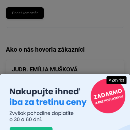
Pridať komentár
JUDR. EMÍLIA MUŠKOVÁ
× Zavrieť
26.7.2026
Rýchlosť dodania a zatiaľ funkčný tovar.
RASTISLAV TABAČEK
22.7.2026