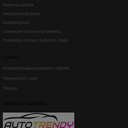
Doprava a platba
Hodnotenie obchodu
Kontaktuje nás
Všeobecné obchodné podmienky
Podmienky ochrany osobných údajov
ČLÁNKY
Ekologické balenia produktov OSRAM
Preprava lyží v aute
Stierače
MEDIÁLNY PARTNER