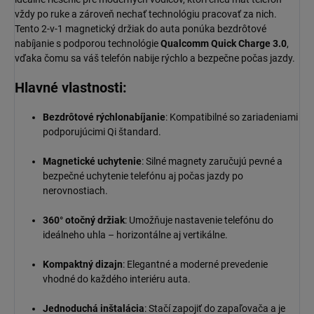
vždy po ruke a zároveň nechať technológiu pracovať za nich.
Tento 2-v-1 magnetický držiak do auta ponúka bezdrôtové
nabíjanie s podporou technológie
Qualcomm Quick Charge 3.0
,
vďaka čomu sa váš telefón nabije rýchlo a bezpečne počas jazdy.
Hlavné vlastnosti:
Bezdrôtové rýchlonabíjanie
: Kompatibilné so zariadeniami
podporujúcimi Qi štandard.
Magnetické uchytenie
: Silné magnety zaručujú pevné a
bezpečné uchytenie telefónu aj počas jazdy po
nerovnostiach.
360° otočný držiak
: Umožňuje nastavenie telefónu do
ideálneho uhla – horizontálne aj vertikálne.
Kompaktný dizajn
: Elegantné a moderné prevedenie
vhodné do každého interiéru auta.
Jednoduchá inštalácia
: Stačí zapojiť do zapaľovača a je