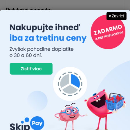
Dodatočné parametre
× Zavrieť
Kategória
:
Autodoplnky
EAN
:
5021374969965
Kód
:
EB8328
Diskusia
Buďte prvý, kto napíše príspevok k tejto položke.
Pridať komentár
Je popredným distribútorom automobilových žiaroviek na trhu s
náhradnými dielmi so skladovými zásobami presahujúcimi 3,5
milióna kusov. Od najmenšej tachografovej žiarovky až po