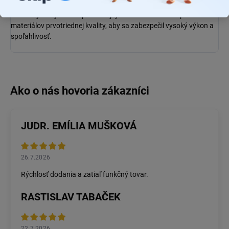
špičkové
xenónové výbojky
a inovatívne
halogénové žiarovky
.
Produkty sú vyrábané podľa najvyšších štandardov s použitím
materiálov prvotriednej kvality, aby sa zabezpečil vysoký výkon a
spoľahlivosť.
JUDR. EMÍLIA MUŠKOVÁ
26.7.2026
Rýchlosť dodania a zatiaľ funkčný tovar.
RASTISLAV TABAČEK
22.7.2026