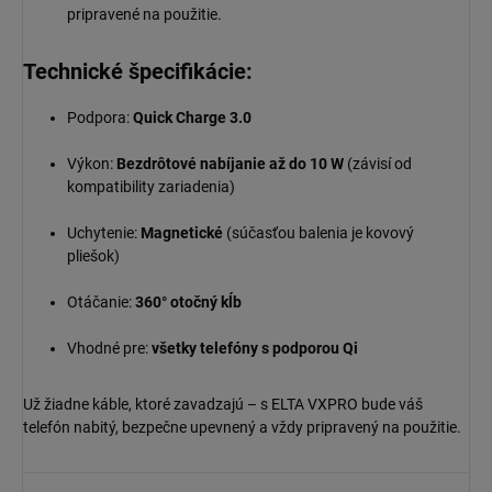
pripravené na použitie.
Technické špecifikácie:
Podpora:
Quick Charge 3.0
Výkon:
Bezdrôtové nabíjanie až do 10 W
(závisí od
kompatibility zariadenia)
Uchytenie:
Magnetické
(súčasťou balenia je kovový
pliešok)
Otáčanie:
360° otočný kĺb
Vhodné pre:
všetky telefóny s podporou Qi
Už žiadne káble, ktoré zavadzajú – s ELTA VXPRO bude váš
telefón nabitý, bezpečne upevnený a vždy pripravený na použitie.