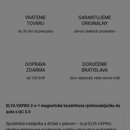
VRÁTENIE
GARANTUJEME
TOVARU
ORIGINÁLNY
do 30 dní od prevzatia
pôvod všetkých produktov
DOPRAVA
DORUČENIE
ZDARMA
BRATISLAVA
od 150 EUR
ráno objednáš, večer doma máš
ELTA VXPRO 2-v-1 magnetická bezdrôtová rýchlonabíjačka do
auta s QC 3.0
Spoľahlivá nabíjačka a držiak v jednom – to je ELTA VXPRO,
ideálne riešenie pre moderných vodičov, ktorí chcú mať telefón