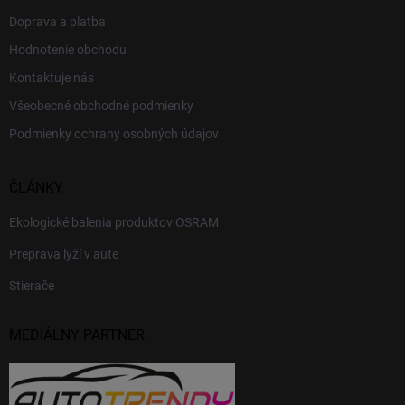
Doprava a platba
Hodnotenie obchodu
Kontaktuje nás
Všeobecné obchodné podmienky
Podmienky ochrany osobných údajov
ČLÁNKY
Ekologické balenia produktov OSRAM
Preprava lyží v aute
Stierače
MEDIÁLNY PARTNER