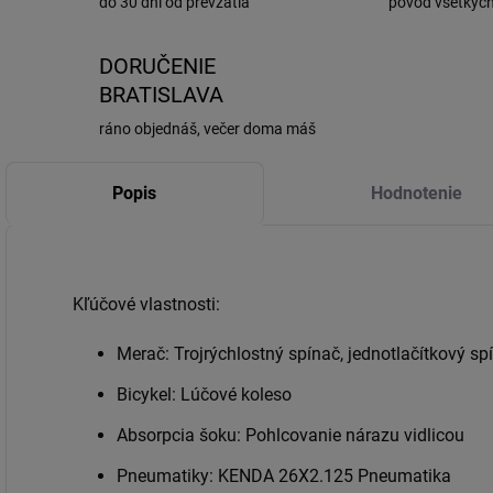
do 30 dní od prevzatia
pôvod všetkýc
DORUČENIE
BRATISLAVA
ráno objednáš, večer doma máš
Popis
Hodnotenie
Kľúčové vlastnosti:
Merač: Trojrýchlostný spínač, jednotlačítkový sp
Bicykel: Lúčové koleso
Absorpcia šoku: Pohlcovanie nárazu vidlicou
Pneumatiky: KENDA 26X2.125 Pneumatika