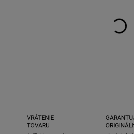
DO:
23.
MOŽ
DOR
Xia
výro
bike
100 
stup
niel
DETA
VRÁTENIE
GARANTU
TOVARU
ORIGINÁL