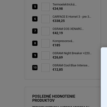
CARFACE
Termoelektrická
autochladnička 8 l
€34,98
CARFACE E-Hornet 3 - pre 3
elektro/bicykle
€338,25
OSRAM D3S XENARC
ORIGINAL SPARE 35W
€42,19
PK32d-5 (66340)
Kompresorová
autochladnička 25 litrov, -20C
€185
OSRAM Night Breaker +220%
H7 PX26d 12V 55W BOX
€26,69
(64210NB220-2HB)
OSRAM Cool Blue Intense
(NEXT GEN) H7 PX26d 12V
€12,85
55W (2ks) Ecopack
(64210CBN-2HB)
POSLEDNÉ HODNOTENIE
PRODUKTOV