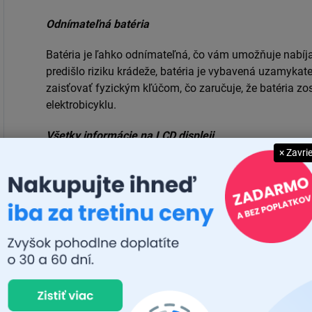
Odnímateľná batéria
Batéria je ľahko odnímateľná, čo vám umožňuje nabíja
predišlo riziku krádeže, batéria je vybavená uzamyk
zaisťovať fyzickým kľúčom, čo zaručuje, že batéria zo
elektrobicyklu.
Všetky informácie na LCD displeji
× Zavri
Veľký informačný displej umiestnený na riadidlách zo
prevádzke elektrobicykla, vrátane aktuálnej rýchlosti, ú
Tento displej má IPX7 krytie, čo znamená, že je odolný
spoľahlivú prevádzku aj v nepriaznivých poveternost
Regulácia rýchlosti
Regulátor rýchlosti je elektronický obvod, ktorý nielen r
ako dynamická brzda.
Táto funkcia prispieva k pohod
ich zručnosti a preferencie.
Zároveň zvyšuje efektivitu 