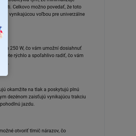
losti.
Celkovo možno povedať, že toto
e tiež vynikajúcou voľbou pre univerzálne
onom 250 W, čo vám umožní dosiahnuť
žete rýchlo a spoľahlivo radiť, čo vám
koly.
jú okamžite na tlak a poskytujú plnú
nym dezénom zaisťujú vynikajúcu trakciu
 pohodlnú jazdu.
možné otvoriť tlmič nárazov, čo