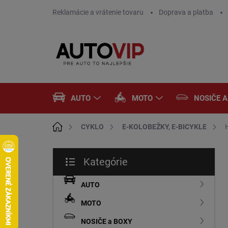
Prejsť
Reklamácie a vrátenie tovaru
Doprava a platba
na
obsah
AUTO
MOTO
NOSIČE 
Domov
CYKLO
E-KOLOBEŽKY, E-BICYKLE
B
Kategórie
o
Preskočiť
č
kategórie
n
AUTO
ý
MOTO
p
a
NOSIČE a BOXY