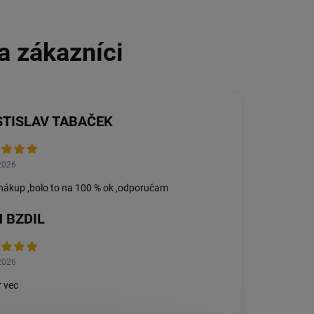
STISLAV TABAČEK
2026
nákup ,bolo to na 100 % ok ,odporučam
 BZDIL
2026
 vec