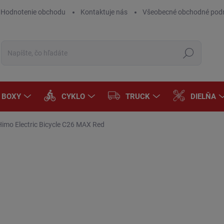
Hodnotenie obchodu
Kontaktuje nás
Všeobecné obchodné pod
Hľadať
A BOXY
CYKLO
TRUCK
DIELŇA
Himo Electric Bicycle C26 MAX Red
Neohodnotené
Podrobnosti hodnotenia
ZNAČKA:
XIAOMI
€1
€90
Jedn
MO
cena
MÔŽ