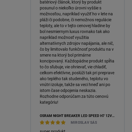
batériový článok, ktorý by produkt
posunul o niekoľko úrovni vyššie s
možnosťou, napríklad využiť ho v lete na
pláži či podobne, či nemožnos regulácie
teploty, ale to v tejto cenovej hladine by
bol nesmiernym luxus rovnako tak ako
napríklad možnosť využitia
alternatívnych zdrojov napájania, ale nič,
čo by limitovalo funkčnosť produktu na v
smere na ktorý bol primárne
koncipovaný. Každopádne produkt spĺňa
to čo sľubuje, vie ohrievať, vie chladiť,
celkom efektívne, poslúži tak pri preprave
ako teplého tak studeného, teplotu vo
vnútri izoluje, takže sa veci hneď ani po
istom čase odpojenia neskazia.
Rozhodne odporúčam za túto cenovú
kategóriu!
OSRAM NIGHT BREAKER LED SPEED H7 12V 16W 6000K +450 % (64210DWNBSP450-2HB) – 2KS, ECOPACK
MIROSLAV SÁS
super produkt