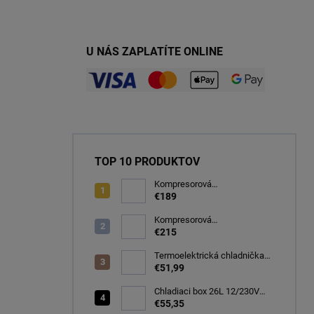
U NÁS ZAPLATÍTE ONLINE
TOP 10 PRODUKTOV
Kompresorová
autochladnička 32 litrov, -20C
€189
Kompresorová
autochladnička 40 litrov, -22C
€215
Termoelektrická chladnička
CARFACE 29 litrov -20C
€51,99
Chladiaci box 26L 12/230V
autochladnička, modrá
€55,35