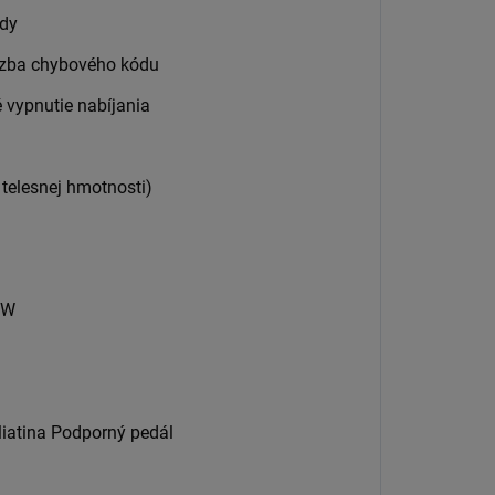
zdy
äzba chybového kódu
 vypnutie nabíjania
telesnej hmotnosti)
 W
liatina
Podporný pedál