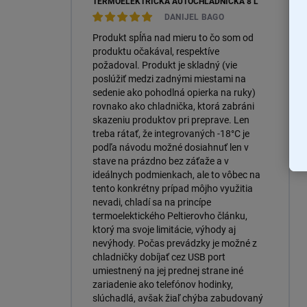
TERMOELEKTRICKÁ AUTOCHLADNIČKA 8 L
DANIJEL BAGO
Produkt spĺňa nad mieru to čo som od
produktu očakával, respektíve
požadoval. Produkt je skladný (vie
poslúžiť medzi zadnými miestami na
sedenie ako pohodlná opierka na ruky)
rovnako ako chladnička, ktorá zabráni
skazeniu produktov pri preprave. Len
treba rátať, že integrovaných -18°C je
podľa návodu možné dosiahnuť len v
stave na prázdno bez záťaže a v
ideálnych podmienkach, ale to vôbec na
tento konkrétny prípad môjho využitia
nevadi, chladí sa na princípe
termoelektického Peltierovho článku,
ktorý ma svoje limitácie, výhody aj
nevýhody. Počas prevádzky je možné z
chladničky dobíjať cez USB port
umiestnený na jej prednej strane iné
zariadenie ako telefónov hodinky,
slúchadlá, avšak žiaľ chýba zabudovaný