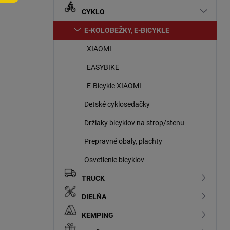
n
CYKLO
e
l
E-KOLOBEŽKY, E-BICYKLE
XIAOMI
EASYBIKE
E-Bicykle XIAOMI
Detské cyklosedačky
Držiaky bicyklov na strop/stenu
Prepravné obaly, plachty
Osvetlenie bicyklov
TRUCK
DIELŇA
KEMPING