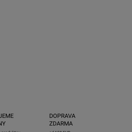
9.2026
NOSTI
UČENIA
omi Himo C26 Max
je prvý horský elektrobicykel od skvelého
bcu. Je vhodný na jazdu ako v meste, tak v teréne.
Tento e-
 disponuje robustným designom a pôsobivým dojazdom až
km na jediné nabitie.
Ľahký a odolný rám, 66 cm kolesa a 7-
ňová prevodovka vám umožňujú pohybovať sa sebaisto
en po cestách, ale aj na náročných horských cestách.
ILNÉ INFORMÁCIE
OPÝTAŤ SA
STRÁŽIŤ
JEME
DOPRAVA
NY
ZDARMA