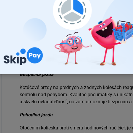
stratu energie spôsobenú nepravidelným riadením rých
elektrobicykle patrí medzi najlepšie horské bicykle a j
použitie.
Pôsobivý výkon
Elektrobicykel je vybavený výkonným motorom s výk
rýchlosť až 25 km/h.
Vďaka 7-stupňovej prevodovke mô
umožní rýchlo a bezpečne doraziť do práce alebo do š
Bezpečná jazda
Kotúčové brzdy na predných a zadných kolesách reagu
kontrolu nad pohybom.
Kvalitné pneumatiky s unikát
a skvelú ovládateľnosť, čo vám umožňuje bezpečnú a
Pohodlná jazda
Otočením kolieska proti smeru hodinových ručičiek je 