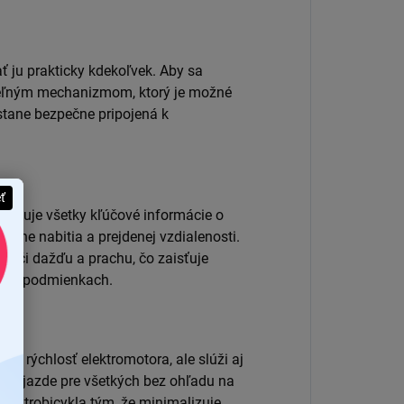
ť ju prakticky kdekoľvek.
Aby sa
ateľným mechanizmom, ktorý je možné
stane bezpečne pripojená k
eť
brazuje všetky kľúčové informácie o
rovne nabitia a prejdenej vzdialenosti.
 voči dažďu a prachu, čo zaisťuje
ných podmienkach.
iadi rýchlosť elektromotora, ale slúži aj
lnej jazde pre všetkých bez ohľadu na
elektrobicykla tým, že minimalizuje