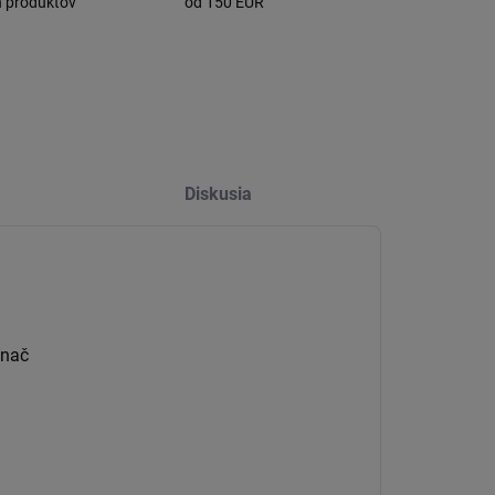
h produktov
od 150 EUR
Diskusia
ínač