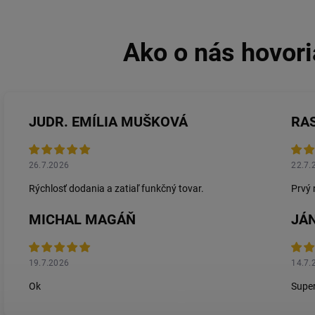
JUDR. EMÍLIA MUŠKOVÁ
RA
26.7.2026
22.7.
Rýchlosť dodania a zatiaľ funkčný tovar.
Prvý 
MICHAL MAGÁŇ
JÁN
19.7.2026
14.7.
Ok
Super