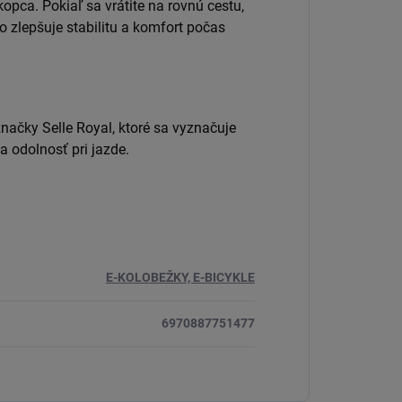
kopca.
Pokiaľ sa vrátite na rovnú cestu,
čo zlepšuje stabilitu a komfort počas
načky Selle Royal, ktoré sa vyznačuje
 odolnosť pri jazde.
E-KOLOBEŽKY, E-BICYKLE
6970887751477