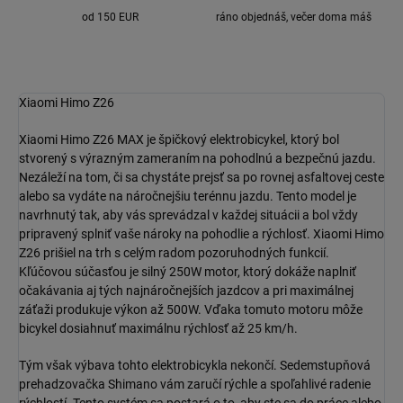
od 150 EUR
ráno objednáš, večer doma máš
Xiaomi Himo Z26
Xiaomi Himo Z26 MAX je špičkový elektrobicykel, ktorý bol
stvorený s výrazným zameraním na pohodlnú a bezpečnú jazdu.
Nezáleží na tom, či sa chystáte prejsť sa po rovnej asfaltovej ceste
alebo sa vydáte na náročnejšiu terénnu jazdu. Tento model je
navrhnutý tak, aby vás sprevádzal v každej situácii a bol vždy
pripravený splniť vaše nároky na pohodlie a rýchlosť. Xiaomi Himo
Z26 prišiel na trh s celým radom pozoruhodných funkcií.
Kľúčovou súčasťou je silný 250W motor, ktorý dokáže naplniť
očakávania aj tých najnáročnejších jazdcov a pri maximálnej
záťaži produkuje výkon až 500W. Vďaka tomuto motoru môže
bicykel dosiahnuť maximálnu rýchlosť až 25 km/h.
Tým však výbava tohto elektrobicykla nekončí. Sedemstupňová
prehadzovačka Shimano vám zaručí rýchle a spoľahlivé radenie