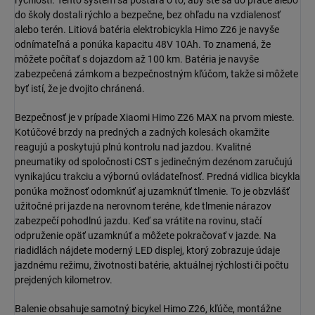
rýchlostí. Tento systém sa postará o to, aby ste sa do práce alebo
do školy dostali rýchlo a bezpečne, bez ohľadu na vzdialenosť
alebo terén. Litiová batéria elektrobicykla Himo Z26 je navyše
odnímateľná a ponúka kapacitu 48V 10Ah. To znamená, že
môžete počítať s dojazdom až 100 km. Batéria je navyše
zabezpečená zámkom a bezpečnostným kľúčom, takže si môžete
byť istí, že je dvojito chránená.
Bezpečnosť je v prípade Xiaomi Himo Z26 MAX na prvom mieste.
Kotúčové brzdy na predných a zadných kolesách okamžite
reagujú a poskytujú plnú kontrolu nad jazdou. Kvalitné
pneumatiky od spoločnosti CST s jedinečným dezénom zaručujú
vynikajúcu trakciu a výbornú ovládateľnosť. Predná vidlica bicykla
ponúka možnosť odomknúť aj uzamknúť tlmenie. To je obzvlášť
užitočné pri jazde na nerovnom teréne, kde tlmenie nárazov
zabezpečí pohodlnú jazdu. Keď sa vrátite na rovinu, stačí
odpruženie opäť uzamknúť a môžete pokračovať v jazde. Na
riadidlách nájdete moderný LED displej, ktorý zobrazuje údaje
jazdnému režimu, životnosti batérie, aktuálnej rýchlosti či počtu
prejdených kilometrov.
Balenie obsahuje samotný bicykel Himo Z26, kľúče, montážne