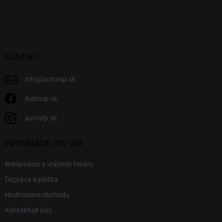
Z
á
p
ä
t
i
KONTAKT
e
info
@
autovip.sk
Autovip.sk
autovip.sk
INFORMÁCIE PRE VÁS
Reklamácie a vrátenie tovaru
Doprava a platba
Hodnotenie obchodu
Kontaktuje nás