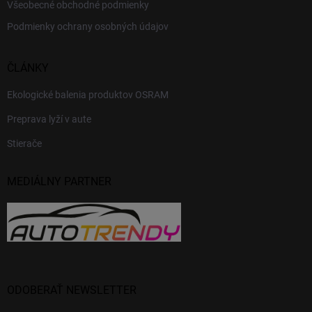
Všeobecné obchodné podmienky
Podmienky ochrany osobných údajov
ČLÁNKY
Ekologické balenia produktov OSRAM
Preprava lyží v aute
Stierače
MEDIÁLNY PARTNER
ODOBERAŤ NEWSLETTER