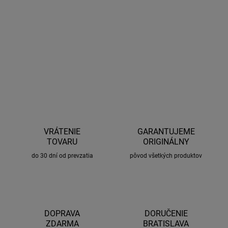
Xiaomi Himo Z26 Xiaomi Himo Z26 MAX
je špičkový
elektrobicykel, ktorý bol stvorený s výrazným zameraním na
pohodlnú a bezpečnú jazdu.
DETAILNÉ INFORMÁCIE
OPÝTAŤ SA
STRÁŽIŤ
VRÁTENIE
GARANTUJEME
TOVARU
ORIGINÁLNY
do 30 dní od prevzatia
pôvod všetkých produktov
DOPRAVA
DORUČENIE
ZDARMA
BRATISLAVA