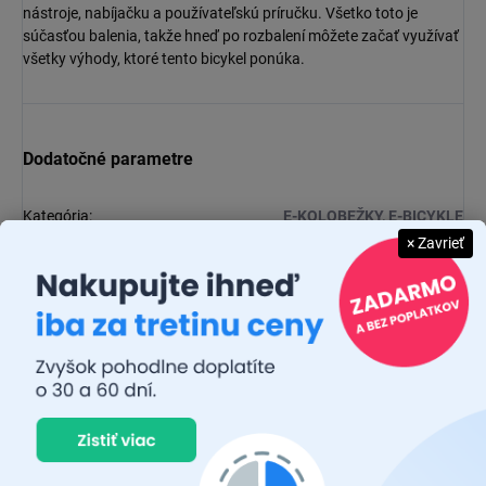
nástroje, nabíjačku a používateľskú príručku. Všetko toto je
súčasťou balenia, takže hneď po rozbalení môžete začať využívať
všetky výhody, ktoré tento bicykel ponúka.
Dodatočné parametre
Kategória
:
E-KOLOBEŽKY, E-BICYKLE
× Zavrieť
EAN
:
6970887751385
Diskusia
Buďte prvý, kto napíše príspevok k tejto položke.
Pridať komentár