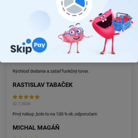
JUDR. EMÍLIA MUŠKOVÁ
26.7.2026
Rýchlosť dodania a zatiaľ funkčný tovar.
RASTISLAV TABAČEK
22.7.2026
Prvý nákup ,bolo to na 100 % ok ,odporučam
MICHAL MAGÁŇ