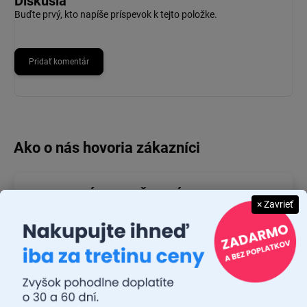
Diskusia
Buďte prvý, kto napíše príspevok k tejto položke.
Pridať komentár
JUDR. EMÍLIA MUŠKOVÁ
× Zavrieť
26.7.2026
Rýchlosť dodania a zatiaľ funkčný tovar.
RASTISLAV TABAČEK