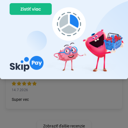
22.7.2026
Prvý nákup ,bolo to na 100 % ok ,odporučam
MICHAL MAGÁŇ
19.7.2026
Ok
JÁN BZDIL
14.7.2026
Super vec
Zobraziť ďalšie recenzie