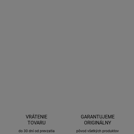
27.8.2026
MOŽNOSTI
DORUČENIA
−
+
Pridať do košíka
Ľahký odolný hliníkový kufor s objemom 120 litrov. Ideálny na
uskladnenie kempingového vybavenia, poľovníckeho náčinia,
športového náradia. Vhodný pre menšie vozidlá alebo na montáž
pod kabínu na nákladné vozidlá s krátkou korbou.
OPÝTAŤ SA
STRÁŽIŤ
VRÁTENIE
GARANTUJEME
TOVARU
ORIGINÁLNY
do 30 dní od prevzatia
pôvod všetkých produktov