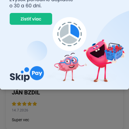
RASTISLAV TABAČEK
22.7.2026
Prvý nákup ,bolo to na 100 % ok ,odporučam
MICHAL MAGÁŇ
19.7.2026
Ok
JÁN BZDIL
14.7.2026
Super vec