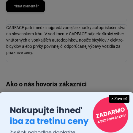
Pridať komentár
CARFACE patrí medzi najpredávanejšie značky autopríslušenstva
na slovenskom trhu. V sortimente CARFACE nájdete široký výber
vnútorných a vonkajších autodoplnkov, nosiče bicyklov / elektro-
bicyklov alebo prvky povinnej či odporúčanej výbavy vozidla za
priaznivé ceny.
× Zavrieť
JUDR. EMÍLIA MUŠKOVÁ
26.7.2026
Rýchlosť dodania a zatiaľ funkčný tovar.