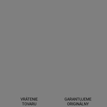
13.8.2026
MOŽNOSTI
DORUČENIA
−
+
Pridať do košíka
Kľúč momentový s veľkosťou (podľa metrického závitu) 1/2",
štvorhran s veľkosťou 1/2", krútiaci moment 28nm až 210nm, s
presnosťou 6%, prepínanie chodu, chróm-vanádiová oceľ
DETAILNÉ INFORMÁCIE
OPÝTAŤ SA
STRÁŽIŤ
VRÁTENIE
GARANTUJEME
TOVARU
ORIGINÁLNY