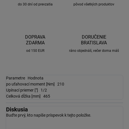
do 30 dní od prevzatia
pôvod všetkých produktov
DOPRAVA
DORUČENIE
ZDARMA
BRATISLAVA
od 150 EUR
ráno objednáš, večer doma máš
Parametre
Hodnota
po uťahovací moment [Nm]
210
Upínací priemer ["]
1/2
Celková dĺžka [mm]
465
Diskusia
Buďte prvý, kto napíše príspevok k tejto položke.