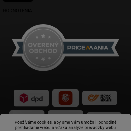
HODNOTENIA
Používáme cookies, aby sme Vám umožnili pohodlné
prehliadanie webu a vďaka analýze prevádzky webu