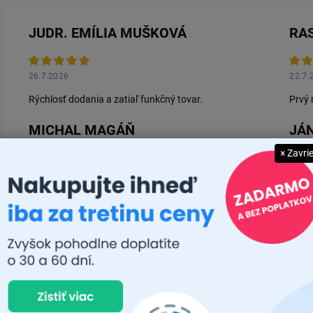
JUDR. EMÍLIA MUŠKOVÁ
RA
26.7.2026
22.7.
Rýchlosť dodania a zatiaľ funkčný tovar.
Prvý 
MICHAL MAGÁŇ
JÁN
× Zavri
19.7.2026
14.7.
Ok
Super
Zobraziť ďalšie rece