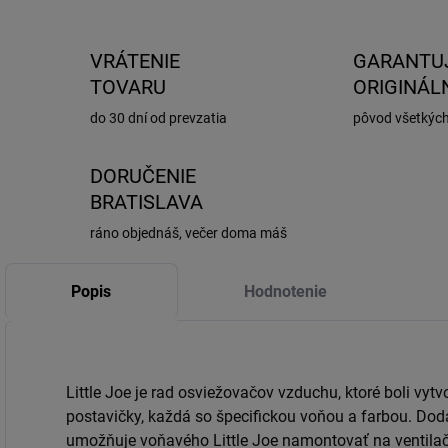
VRÁTENIE
GARANTU
TOVARU
ORIGINÁL
do 30 dní od prevzatia
pôvod všetkýc
DORUČENIE
BRATISLAVA
ráno objednáš, večer doma máš
Popis
Hodnotenie
Little Joe je rad osviežovačov vzduchu, ktoré boli vy
postavičky, každá so špecifickou voňou a farbou. Dod
umožňuje voňavého Little Joe namontovať na ventilač