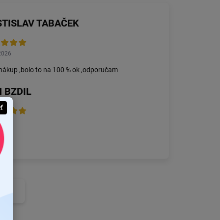
STISLAV TABAČEK
2026
nákup ,bolo to na 100 % ok ,odporučam
 BZDIL
eť
2026
 vec
nzie