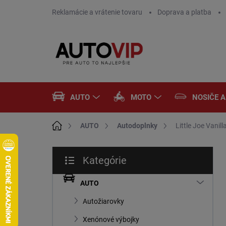
Prejsť
Reklamácie a vrátenie tovaru
Doprava a platba
na
obsah
AUTO
MOTO
NOSIČE 
Domov
AUTO
Autodoplnky
Little Joe Vanill
B
Kategórie
o
Preskočiť
č
kategórie
n
AUTO
ý
Autožiarovky
p
a
Xenónové výbojky