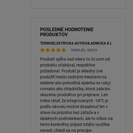
sada TYRE Seal ESSENTIAL
(OTSK6ESN)
POSLEDNÉ HODNOTENIE
PRODUKTOV
TERMOELEKTRICKÁ AUTOCHLADNIČKA 8 L
DANIJEL BAGO
Produkt spĺňa nad mieru to čo som od
produktu očakával, respektíve
požadoval. Produkt je skladný (vie
poslúžiť medzi zadnými miestami na
sedenie ako pohodlná opierka na ruky)
rovnako ako chladnička, ktorá zabráni
skazeniu produktov pri preprave. Len
treba rátať, že integrovaných -18°C je
podľa návodu možné dosiahnuť len v
stave na prázdno bez záťaže a v
ideálnych podmienkach, ale to vôbec na
tento konkrétny prípad môjho využitia
nevadi, chladí sa na princípe