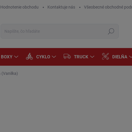
Hodnotenie obchodu
Kontaktuje nás
Všeobecné obchodné pod
Hľadať
A BOXY
CYKLO
TRUCK
DIELŇA
a (Vanilka)
Neohodnotené
Podrobnosti hodnotenia
ZNAČKA:
LITTLE 
AKCIA
€3
€2,
Jedn
DOD