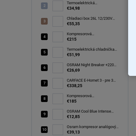
Termoelektrická
autochladnička 8 l
€34,98
Chladiaci box 26L 12/230V
autochladnička, modrá
€55,35
CARFACE
Kompresorová
autochladnička 40 litrov, -22C
€215
Termoelektrická chladnička
CARFACE 29 litrov -20C
€51,99
OSRAM Night Breaker +220%
H7 PX26d 12V 55W BOX
€26,69
(64210NB220-2HB)
CARFACE E-Hornet 3 - pre 3
elektro/bicykle
€338,25
Kompresorová
autochladnička 25 litrov, -20C
€185
OSRAM Cool Blue Intense
(NEXT GEN) H7 PX26d 12V
€12,85
55W (2ks) Ecopack
(64210CBN-2HB)
Osram kompresor analógový
s tesniacou hmotou opravná
€39,13