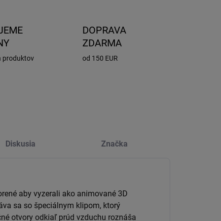
JEME
DOPRAVA
NY
ZDARMA
h produktov
od 150 EUR
Diskusia
Značka
tvorené aby vyzerali ako animované 3D
áva sa so špeciálnym klipom, ktorý
né otvory odkiaľ prúd vzduchu roznáša