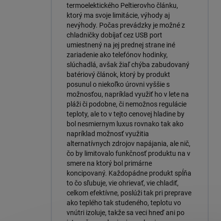
termoelektického Peltierovho článku,
ktorý ma svoje limitácie, výhody aj
nevýhody. Počas prevádzky je možné z
chladničky dobíjať cez USB port
umiestnený na jej prednej strane iné
zariadenie ako telefónov hodinky,
slúchadlá, avšak žiaľ chýba zabudovaný
batériový článok, ktorý by produkt
posunul o niekoľko úrovni vyššie s
možnosťou, napríklad využiť ho v lete na
pláži či podobne, či nemožnos regulácie
teploty, ale to v tejto cenovej hladine by
bol nesmiernym luxus rovnako tak ako
napríklad možnosť využitia
alternatívnych zdrojov napájania, ale nič,
čo by limitovalo funkčnosť produktu na v
smere na ktorý bol primárne
koncipovaný. Každopádne produkt spĺňa
to čo sľubuje, vie ohrievať, vie chladiť,
celkom efektívne, poslúži tak pri preprave
ako teplého tak studeného, teplotu vo
vnútri izoluje, takže sa veci hneď ani po