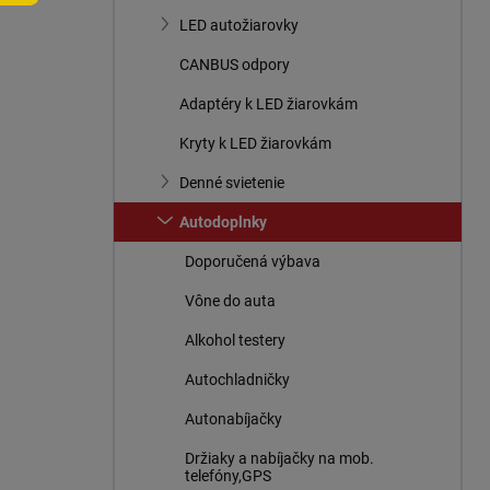
n
LED autožiarovky
e
l
CANBUS odpory
Adaptéry k LED žiarovkám
Kryty k LED žiarovkám
Denné svietenie
Autodoplnky
Doporučená výbava
Vône do auta
Alkohol testery
Autochladničky
Autonabíjačky
Držiaky a nabíjačky na mob.
telefóny,GPS