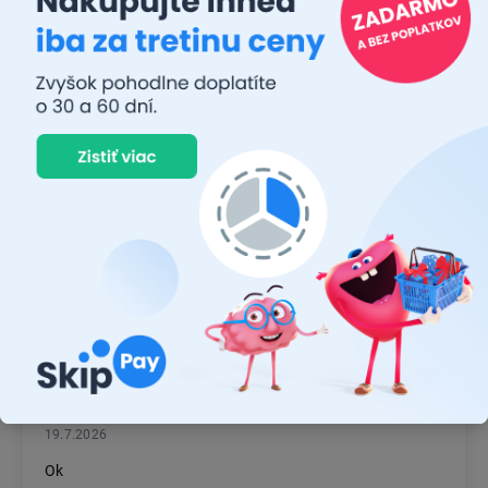
JUDR. EMÍLIA MUŠKOVÁ
26.7.2026
Rýchlosť dodania a zatiaľ funkčný tovar.
RASTISLAV TABAČEK
22.7.2026
Prvý nákup ,bolo to na 100 % ok ,odporučam
MICHAL MAGÁŇ
19.7.2026
Ok