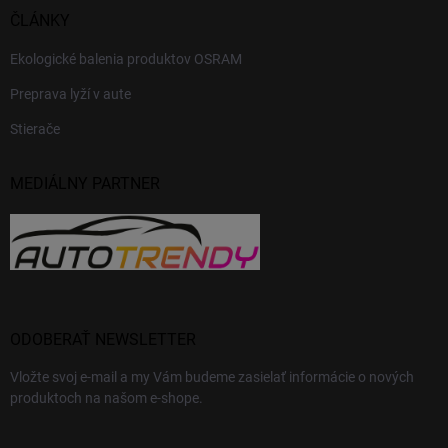
ČLÁNKY
Ekologické balenia produktov OSRAM
Preprava lyží v aute
Stierače
MEDIÁLNY PARTNER
ODOBERAŤ NEWSLETTER
Vložte svoj e-mail a my Vám budeme zasielať informácie o nových
produktoch na našom e-shope.