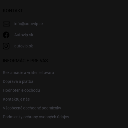
t
i
KONTAKT
e
info
@
autovip.sk
Autovip.sk
autovip.sk
INFORMÁCIE PRE VÁS
Reklamácie a vrátenie tovaru
Doprava a platba
Hodnotenie obchodu
Kontaktuje nás
Všeobecné obchodné podmienky
Podmienky ochrany osobných údajov