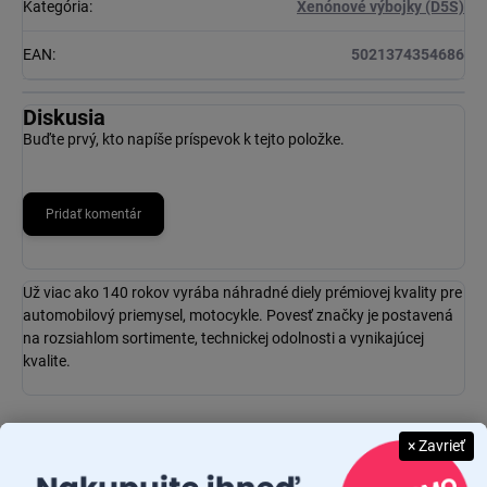
Kategória
:
Xenónové výbojky (D5S)
EAN
:
5021374354686
Diskusia
Buďte prvý, kto napíše príspevok k tejto položke.
Pridať komentár
Už viac ako 140 rokov vyrába náhradné diely prémiovej kvality pre
automobilový priemysel, motocykle. Povesť značky je postavená
na rozsiahlom sortimente, technickej odolnosti a vynikajúcej
kvalite.
× Zavrieť