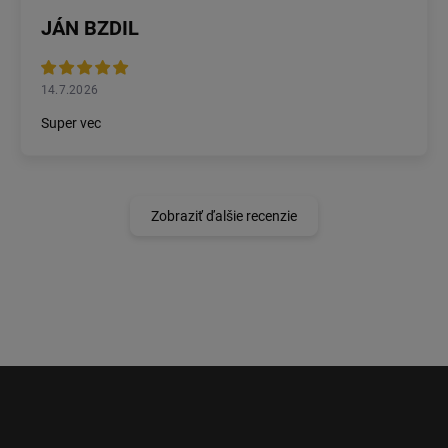
JÁN BZDIL
14.7.2026
Super vec
Zobraziť ďalšie recenzie
Z
á
p
ä