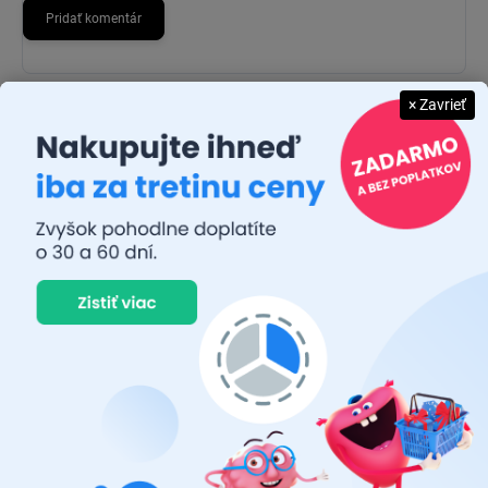
Pridať komentár
Už viac ako 140 rokov vyrába náhradné diely prémiovej kvality pre
× Zavrieť
automobilový priemysel, motocykle. Povesť značky je postavená
na rozsiahlom sortimente, technickej odolnosti a vynikajúcej
kvalite.
JUDR. EMÍLIA MUŠKOVÁ
26.7.2026
Rýchlosť dodania a zatiaľ funkčný tovar.