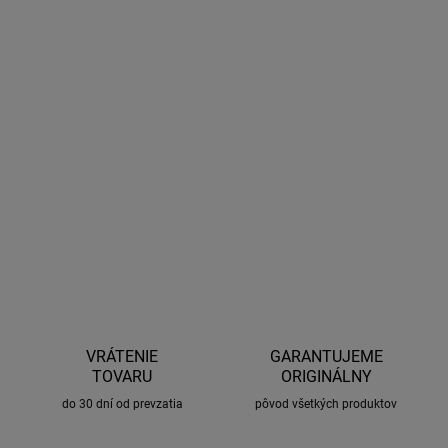
Xenónový efekt Autožiarovka H7 LUCAS BLUE LightBooster
-
Modro Biele svetlo Autožiarovka H7 Lucas BLUE LightBooster
24V 70W PX26d s xenónovým efektom do hlavných svetlometov
osvetľuje cestu jasným modro - bielym svetlom. Autožiarovky
vysokej kvality od Anglickej firmy Lucas Electrical - Vyrobené v UK.
DETAILNÉ INFORMÁCIE
OPÝTAŤ SA
STRÁŽIŤ
VRÁTENIE
GARANTUJEME
TOVARU
ORIGINÁLNY
do 30 dní od prevzatia
pôvod všetkých produktov