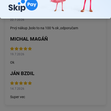
RASTISLAV TABAČEK
22.7.2026
Prvý nákup ,bolo to na 100 % ok ,odporučam
MICHAL MAGÁŇ
19.7.2026
Ok
JÁN BZDIL
14.7.2026
Super vec