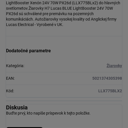
LightBooster Xenón 24V 70W PX26d (LLX775BLx2) do hlavných
svetlometov.Žiarovky H7 Lucas BLUE LightBooster 24V 70W
PX26d sú schválené pre premávku na pozemných
komunikáciách. Autožiarovky vysokej kvality od Anglickej firmy
Lucas Electrical - Vyrobené v UK.
Dodatočné parametre
Kategória
:
Žiarovky
EAN
:
5021374305398
Kód
:
LLX775BLX2
Diskusia
Buďte prvý, kto napíše príspevok k tejto položke.