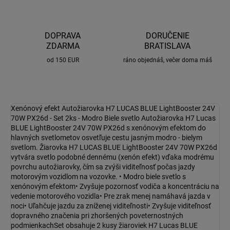
DOPRAVA
DORUČENIE
ZDARMA
BRATISLAVA
od 150 EUR
ráno objednáš, večer doma máš
Xenónový efekt Autožiarovka H7 LUCAS BLUE LightBooster 24V
70W PX26d - Set 2ks - Modro Biele svetlo Autožiarovka H7 Lucas
BLUE LightBooster 24V 70W PX26d s xenónovým efektom do
hlavných svetlometov osvetľuje cestu jasným modro - bielym
svetlom. Žiarovka H7 LUCAS BLUE LightBooster 24V 70W PX26d
vytvára svetlo podobné dennému (xenón efekt) vďaka modrému
povrchu autožiarovky, čím sa zvýši viditeľnosť počas jazdy
motorovým vozidlom na vozovke. • Modro biele svetlo s
xenónovým efektom• Zvyšuje pozornosť vodiča a koncentráciu na
vedenie motorového vozidla• Pre zrak menej namáhavá jazda v
noci• Uľahčuje jazdu za zníženej viditeľnosti• Zvyšuje viditeľnosť
dopravného značenia pri zhoršených poveternostných
podmienkachSet obsahuje 2 kusy žiaroviek H7 Lucas BLUE