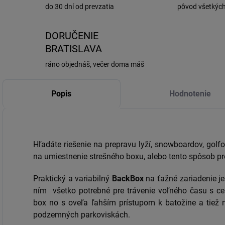
do 30 dní od prevzatia
pôvod všetkýc
DORUČENIE
BRATISLAVA
ráno objednáš, večer doma máš
Popis
Hodnotenie
Hľadáte riešenie na prepravu lyží, snowboardov, golfo
na umiestnenie strešného boxu, alebo tento spôsob 
Praktický a variabilný
BackBox
na ťažné zariadenie je
ním všetko potrebné pre trávenie voľného času s ce
box no s oveľa ľahším prístupom k batožine a tiež n
podzemných parkoviskách.