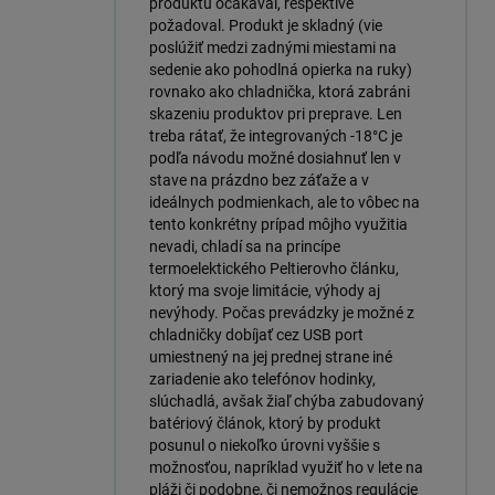
produktu očakával, respektíve
požadoval. Produkt je skladný (vie
poslúžiť medzi zadnými miestami na
sedenie ako pohodlná opierka na ruky)
rovnako ako chladnička, ktorá zabráni
skazeniu produktov pri preprave. Len
treba rátať, že integrovaných -18°C je
podľa návodu možné dosiahnuť len v
stave na prázdno bez záťaže a v
ideálnych podmienkach, ale to vôbec na
tento konkrétny prípad môjho využitia
nevadi, chladí sa na princípe
termoelektického Peltierovho článku,
ktorý ma svoje limitácie, výhody aj
nevýhody. Počas prevádzky je možné z
chladničky dobíjať cez USB port
umiestnený na jej prednej strane iné
zariadenie ako telefónov hodinky,
slúchadlá, avšak žiaľ chýba zabudovaný
batériový článok, ktorý by produkt
posunul o niekoľko úrovni vyššie s
možnosťou, napríklad využiť ho v lete na
pláži či podobne, či nemožnos regulácie