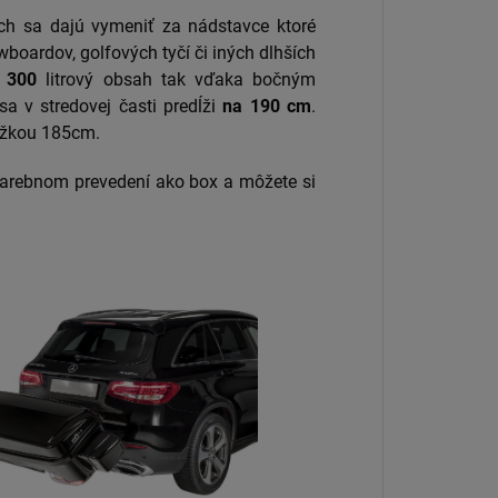
ch sa dajú vymeniť za nádstavce ktoré
wboardov, golfových tyčí či iných dlhších
.
300
litrový obsah tak vďaka bočným
a v stredovej časti predĺži
na 190 cm
.
dĺžkou 185cm.
farebnom prevedení ako box a môžete si