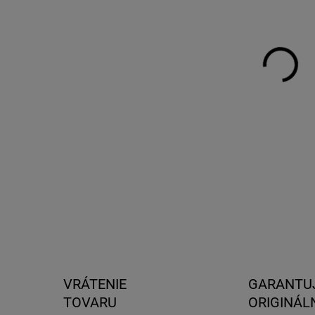
DO:
11.
MOŽ
DOR
Box 
lyží
stre
DETA
VRÁTENIE
GARANTU
TOVARU
ORIGINÁL