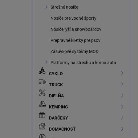
Strešné nosiče
Nosiče pre vodné športy
Nosiče lyží a snowboardov
Prepravné klietky pre psov
Zásuvkové systémy MOD
Platformy na strechu a korbu auta
CYKLO
TRUCK
DIELŇA
KEMPING
DARČEKY
DOMÁCNOSŤ