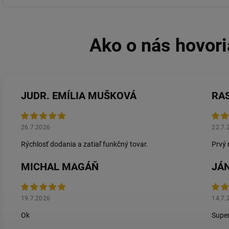
JUDR. EMÍLIA MUŠKOVÁ
RA
26.7.2026
22.7.
Rýchlosť dodania a zatiaľ funkčný tovar.
Prvý 
MICHAL MAGÁŇ
JÁN
19.7.2026
14.7.
Ok
Super