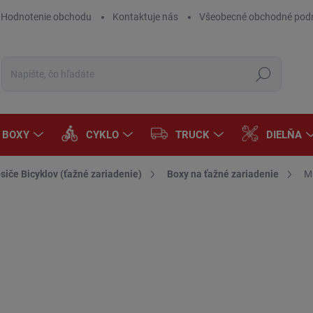
Hodnotenie obchodu
Kontaktuje nás
Všeobecné obchodné pod
Hľadať
A BOXY
CYKLO
TRUCK
DIELŇA
siče Bicyklov (ťažné zariadenie)
Boxy na ťažné zariadenie
M
Neohodnotené
Podrobnosti hodnotenia
€
€80
Jedn
SK
cena
MÔŽ