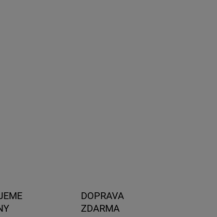
8.2026
NOSTI
UČENIA
−
+
Pridať do košíka
na ťažné zariadenie, ideálny na prepravu batožiny a
 pre vysoké autá alebo vozidlá s nulovou nosnosťou
chy.
ILNÉ INFORMÁCIE
OPÝTAŤ SA
STRÁŽIŤ
JEME
DOPRAVA
NY
ZDARMA