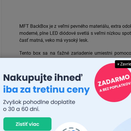
MFT BackBox je z veľmi pevného materiálu, extra odo
moderné, plne LED diódové svetlá s veľmi nízkou spot
časť matná, veko má vysoký lesk.
Tento box sa na ťažné zariadenie umiestni pomoco
je súčasťou boxu.
× Zavri