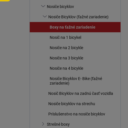
n
Nosiče bicyklov
e
l
Nosiče Bicyklov (ťažné zariadenie)
Boxy na ťažné zariadenie
Nosič na 1 bicykel
Nosiče na 2 bicykle
Nosiče na 3 bicykle
Nosiče na 4 bicykle
Nosiče Bicyklov E- Bike (ťažné
zariadenie)
Nosič Bicyklov na zadnú časť vozidla
Nosiče bicyklov na strechu
Príslušenstvo na nosiče bicyklov
Strešné boxy