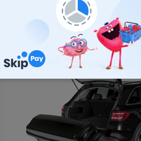
Aj s namontovaným boxom je možné otvoriť piate d
spodnej části pod ŠPZ. Je možné použiť aj na vozidl
napr. VW Transporter T4 a T5 alebo Mercedes Viano ke
kľučku na upínacom mechanizme základne a celý syst