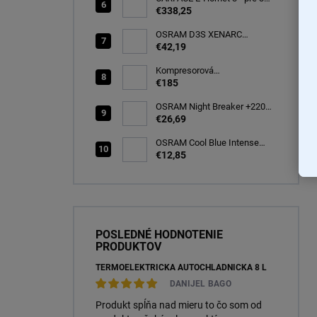
elektro/bicykle
€338,25
OSRAM D3S XENARC
ORIGINAL SPARE 35W
€42,19
PK32d-5 (66340)
Kompresorová
autochladnička 25 litrov, -20C
€185
OSRAM Night Breaker +220%
H7 PX26d 12V 55W BOX
€26,69
(64210NB220-2HB)
OSRAM Cool Blue Intense
(NEXT GEN) H7 PX26d 12V
€12,85
55W (2ks) Ecopack
(64210CBN-2HB)
POSLEDNÉ HODNOTENIE
PRODUKTOV
TERMOELEKTRICKÁ AUTOCHLADNIČKA 8 L
DANIJEL BAGO
Produkt spĺňa nad mieru to čo som od