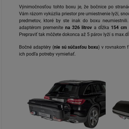
Výnimočnosťou tohto boxu je, že bočnice po straná
Vám rázom vykúzlia priestor pre umiestnenie lyží, sno
predmetov, ktoré by ste inak do boxu neumiestnili
adaptérom premeníte
na 326 litrov
a dĺžka
154 cm
s
Prepraviť tak môžete dokonca až 5 párov lyží s max.
Bočné adaptéry (
nie sú súčasťou boxu
) v rovnakom 
ich podľa potreby vymieňať.