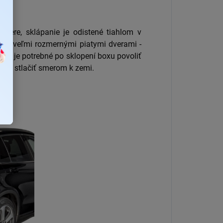
vere, sklápanie je odistené tiahlom v
á s veľmi rozmernými piatymi dverami -
dy je potrebné po sklopení boxu povoliť
ém stlačiť smerom k zemi.