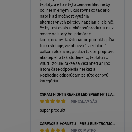
teploty, ale to v tejto cenovej hladine by
bol nesmiernym luxus rovnako tak ako
napríklad možnosť využitia
alternatívnych zdrojov napájania, ale nič,
čo by limitovalo funkčnosť produktu na v
smere na ktorý bol primárne
koncipovaný. Každopádne produkt spĺňa
to čo sľubuje, vie ohrievať, vie chladiť,
celkom efektívne, poslúži tak pri preprave
ako teplého tak studeného, teplotu vo
vnútri izoluje, takže sa veci hneď ani po
istom čase odpojenia neskazia.
Rozhodne odporúčam za túto cenovú
kategóriu!
OSRAM NIGHT BREAKER LED SPEED H7 12V 16W 6000K +450 % (64210DWNBSP450-2HB) – 2KS, ECOPACK
MIROSLAV SÁS
super produkt
CARFACE E-HORNET 3 - PRE 3 ELEKTRO/BICYKLE
MIRKO MAŤKO