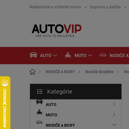
Prejsť
Reklamácie a vrátenie tovaru
Doprava a platba
na
obsah
AUTO
MOTO
NOSIČE 
Domov
NOSIČE a BOXY
Nosiče bicyklov
No
B
Kategórie
o
Preskočiť
č
kategórie
n
AUTO
ý
MOTO
p
a
NOSIČE a BOXY