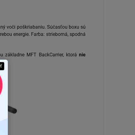
lný voči poškriabaniu. Súčasťou boxu sú
rebou energie. Farba: strieborná, spodná
u základne MFT BackCarrier, ktorá
nie
eť