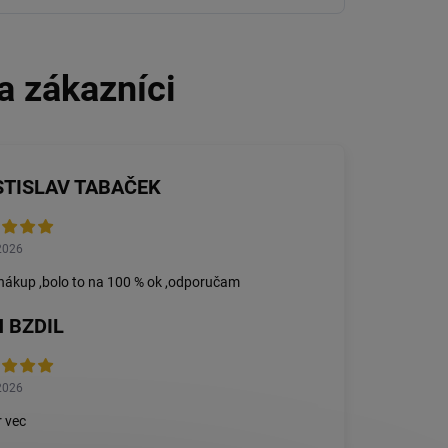
STISLAV TABAČEK
2026
nákup ,bolo to na 100 % ok ,odporučam
 BZDIL
2026
 vec