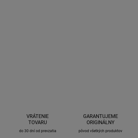
28.8.2026
MOŽNOSTI
DORUČENIA
−
+
Pridať do košíka
Strešný box talianského výrobcu Modula. Moderný dizajn. Objem
500 litrov. Biele lesklé prevedenie.
DETAILNÉ INFORMÁCIE
OPÝTAŤ SA
STRÁŽIŤ
VRÁTENIE
GARANTUJEME
TOVARU
ORIGINÁLNY
do 30 dní od prevzatia
pôvod všetkých produktov