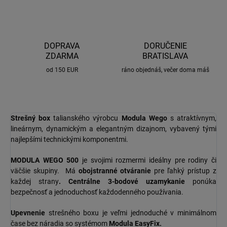
DOPRAVA
DORUČENIE
ZDARMA
BRATISLAVA
od 150 EUR
ráno objednáš, večer doma máš
Strešný box
talianského výrobcu
Modula Wego
s atraktívnym,
lineárnym, dynamickým a elegantným dizajnom, vybavený tými
najlepšími technickými komponentmi.
MODULA WEGO 500
je svojimi rozmermi ideálny pre rodiny či
väčšie skupiny. Má
obojstranné otváranie
pre ľahký prístup z
každej strany
.
Centrálne 3-bodové uzamykanie
ponúka
bezpečnosť a jednoduchosť každodenného používania.
Upevnenie
strešného boxu je veľmi jednoduché v minimálnom
čase bez náradia so systémom
Modula EasyFix.