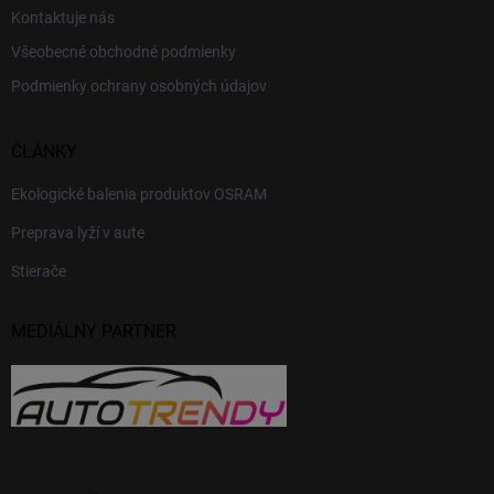
Kontaktuje nás
Všeobecné obchodné podmienky
Podmienky ochrany osobných údajov
ČLÁNKY
Ekologické balenia produktov OSRAM
Preprava lyží v aute
Stierače
MEDIÁLNY PARTNER