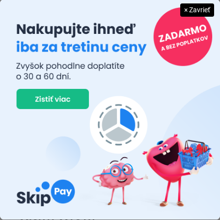
× Zavrieť
JUDR. EMÍLIA MUŠKOVÁ
26.7.2026
Rýchlosť dodania a zatiaľ funkčný tovar.
RASTISLAV TABAČEK
22.7.2026
Prvý nákup ,bolo to na 100 % ok ,odporučam