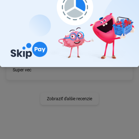
19.7.2026
Ok
JÁN BZDIL
14.7.2026
Super vec
Zobraziť ďalšie recenzie