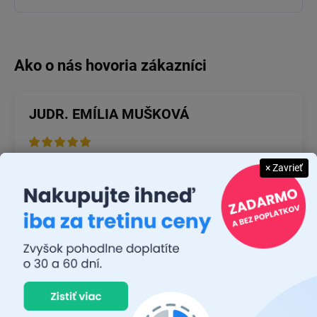
JUDR. EMÍLIA MUŠKOVÁ
26.7.2026
× Zavrieť
Rýchlosť dodania a zatiaľ funkčný tovar.
RASTISLAV TABAČEK
22.7.2026
Prvý nákup ,bolo to na 100 % ok ,odporučam
MICHAL MAGÁŇ