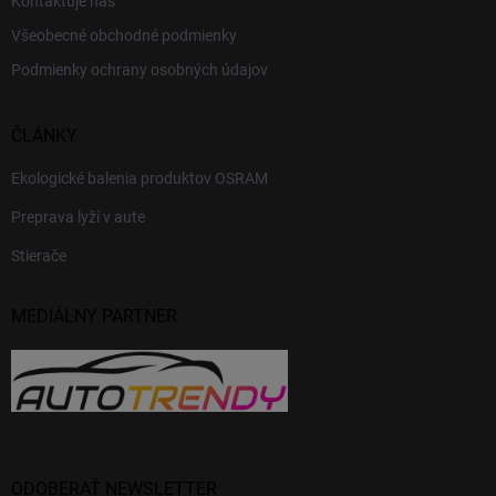
Kontaktuje nás
Všeobecné obchodné podmienky
Podmienky ochrany osobných údajov
ČLÁNKY
Ekologické balenia produktov OSRAM
Preprava lyží v aute
Stierače
MEDIÁLNY PARTNER
ODOBERAŤ NEWSLETTER