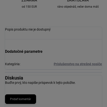
ZDARMA
BRATISLAVA
od 150 EUR
ráno objednáš, večer doma máš
Popis produktu nie je dostupný
Dodatočné parametre
Kategória
:
Príslušenstvo na strešné nosiče
Diskusia
Buďte prvý, kto napíše príspevok k tejto položke.
Pridať komentár