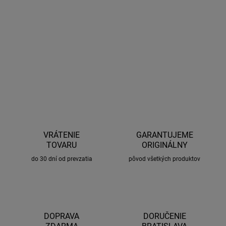
Kit potrebný pre montáž strešných nosičov Thule na daný typ
automobilu. Kompatibilný s priečnikmi a pätkami Thule EVO
a Thule EDGE.
OPÝTAŤ SA
STRÁŽIŤ
VRÁTENIE
GARANTUJEME
TOVARU
ORIGINÁLNY
do 30 dní od prevzatia
pôvod všetkých produktov
DOPRAVA
DORUČENIE