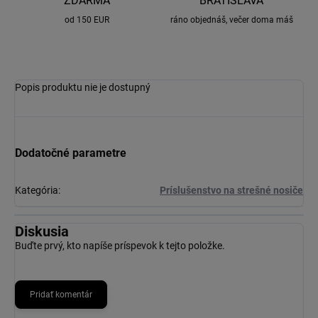
ZDARMA
BRATISLAVA
od 150 EUR
ráno objednáš, večer doma máš
Popis produktu nie je dostupný
Dodatočné parametre
Kategória
:
Príslušenstvo na strešné nosiče
Diskusia
Buďte prvý, kto napíše príspevok k tejto položke.
Pridať komentár