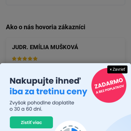
JUDR. EMÍLIA MUŠKOVÁ
26.7.2026
× Zavrieť
Rýchlosť dodania a zatiaľ funkčný tovar.
RASTISLAV TABAČEK
22.7.2026
Prvý nákup ,bolo to na 100 % ok ,odporučam
MICHAL MAGÁŇ