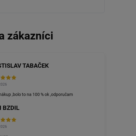
STISLAV TABAČEK
2026
nákup ,bolo to na 100 % ok ,odporučam
 BZDIL
2026