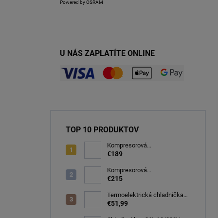
Powered by OSRAM
U NÁS ZAPLATÍTE ONLINE
TOP 10 PRODUKTOV
Kompresorová
autochladnička 32 litrov, -20C
€189
Kompresorová
autochladnička 40 litrov, -22C
€215
Termoelektrická chladnička
CARFACE 29 litrov -20C
€51,99