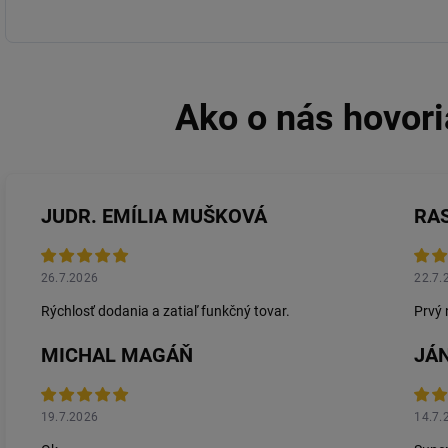
JUDR. EMÍLIA MUŠKOVÁ
RA
26.7.2026
22.7.
Rýchlosť dodania a zatiaľ funkčný tovar.
Prvý 
MICHAL MAGÁŇ
JÁN
19.7.2026
14.7.