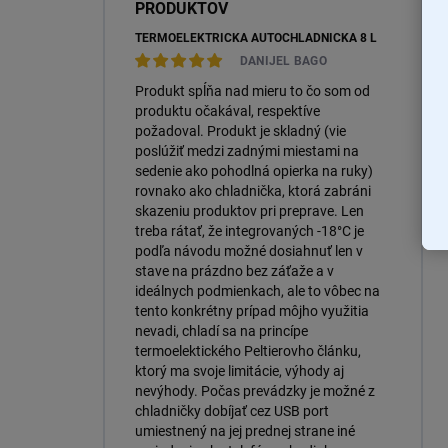
PRODUKTOV
TERMOELEKTRICKÁ AUTOCHLADNIČKA 8 L
DANIJEL BAGO
Produkt spĺňa nad mieru to čo som od
produktu očakával, respektíve
požadoval. Produkt je skladný (vie
poslúžiť medzi zadnými miestami na
sedenie ako pohodlná opierka na ruky)
rovnako ako chladnička, ktorá zabráni
skazeniu produktov pri preprave. Len
treba rátať, že integrovaných -18°C je
podľa návodu možné dosiahnuť len v
stave na prázdno bez záťaže a v
ideálnych podmienkach, ale to vôbec na
tento konkrétny prípad môjho využitia
nevadi, chladí sa na princípe
termoelektického Peltierovho článku,
ktorý ma svoje limitácie, výhody aj
nevýhody. Počas prevádzky je možné z
chladničky dobíjať cez USB port
umiestnený na jej prednej strane iné