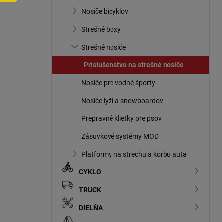
n
Nosiče bicyklov
e
l
Strešné boxy
Strešné nosiče
Príslušenstvo na strešné nosiče
Nosiče pre vodné športy
Nosiče lyží a snowboardov
Prepravné klietky pre psov
Zásuvkové systémy MOD
Platformy na strechu a korbu auta
CYKLO
TRUCK
DIELŇA