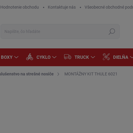
Hodnotenie obchodu
Kontaktuje nás
Všeobecné obchodné pod
Hľadať
A BOXY
CYKLO
TRUCK
DIELŇA
slušenstvo na strešné nosiče
MONTÁŽNY KIT THULE 6021
Neohodnotené
Podrobnosti hodnotenia
ZNAČKA:
THULE
€5
€46
Jedn
SK
cena
MÔŽ