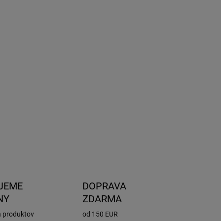
8.2026
NOSTI
UČENIA
−
+
Pridať do košíka
potrebný pre montáž strešných nosičov Thule na daný typ
mobilu. Kompatibilný s priečnikmi a pätkami Thule EVO
ule EDGE.
OPÝTAŤ SA
STRÁŽIŤ
JEME
DOPRAVA
NY
ZDARMA
h produktov
od 150 EUR