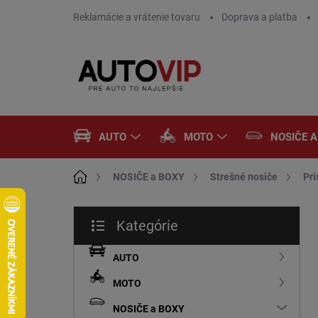
Prejsť
Reklamácie a vrátenie tovaru
Doprava a platba
na
obsah
AUTO
MOTO
NOSIČE 
Domov
NOSIČE a BOXY
Strešné nosiče
Prí
B
Kategórie
o
Preskočiť
č
kategórie
n
AUTO
ý
MOTO
p
a
NOSIČE a BOXY