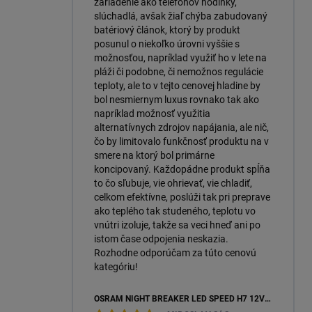
zariadenie ako telefónov hodinky,
slúchadlá, avšak žiaľ chýba zabudovaný
batériový článok, ktorý by produkt
posunul o niekoľko úrovni vyššie s
možnosťou, napríklad využiť ho v lete na
pláži či podobne, či nemožnos regulácie
teploty, ale to v tejto cenovej hladine by
bol nesmiernym luxus rovnako tak ako
napríklad možnosť využitia
alternatívnych zdrojov napájania, ale nič,
čo by limitovalo funkčnosť produktu na v
smere na ktorý bol primárne
koncipovaný. Každopádne produkt spĺňa
to čo sľubuje, vie ohrievať, vie chladiť,
celkom efektívne, poslúži tak pri preprave
ako teplého tak studeného, teplotu vo
vnútri izoluje, takže sa veci hneď ani po
istom čase odpojenia neskazia.
Rozhodne odporúčam za túto cenovú
kategóriu!
OSRAM NIGHT BREAKER LED SPEED H7 12V 16W 6000K +450 % (64210DWNBSP450-2HB) – 2KS, ECOPACK