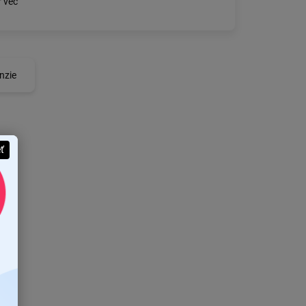
 vec
nzie
eť