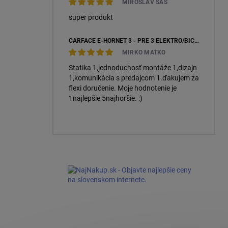
MIROSLAV SÁS
super produkt
CARFACE E-HORNET 3 - PRE 3 ELEKTRO/BICYKLE
MIRKO MAŤKO
Statika 1,jednoduchosť montáže 1,dizajn
1,komunikácia s predajcom 1.ďakujem za
flexi doručenie. Moje hodnotenie je
1najlepšie 5najhoršie. :)