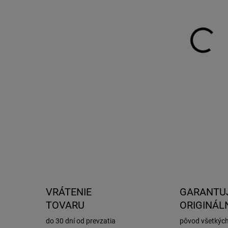
DO:
11.
MOŽ
DOR
Kit 
auto
a Th
VRÁTENIE
GARANTU
TOVARU
ORIGINÁL
do 30 dní od prevzatia
pôvod všetkýc