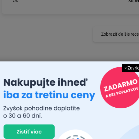
Ok
Super
Zobraziť ďalšie rece
× Zavri