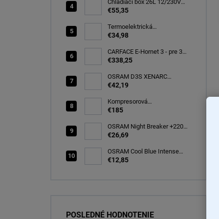
Chladiaci box 26L 12/230V
autochladnička, modrá
€55,35
CARFACE
Termoelektrická
autochladnička 8 l
€34,98
CARFACE E-Hornet 3 - pre 3
elektro/bicykle
€338,25
OSRAM D3S XENARC
ORIGINAL SPARE 35W
€42,19
PK32d-5 (66340)
Kompresorová
autochladnička 25 litrov, -20C
€185
OSRAM Night Breaker +220%
H7 PX26d 12V 55W BOX
€26,69
(64210NB220-2HB)
OSRAM Cool Blue Intense
(NEXT GEN) H7 PX26d 12V
€12,85
55W (2ks) Ecopack
(64210CBN-2HB)
POSLEDNÉ HODNOTENIE