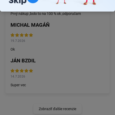
22.7.2026
Prvý nákup ,bolo to na 100 % ok ,odporučam
MICHAL MAGÁŇ
19.7.2026
Ok
JÁN BZDIL
14.7.2026
Super vec
Zobraziť ďalšie recenzie