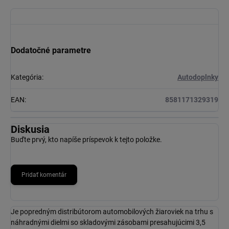
Dodatočné parametre
Kategória
:
Autodoplnky
EAN
:
8581171329319
Diskusia
Buďte prvý, kto napíše príspevok k tejto položke.
Pridať komentár
Je popredným distribútorom automobilových žiaroviek na trhu s
náhradnými dielmi so skladovými zásobami presahujúcimi 3,5