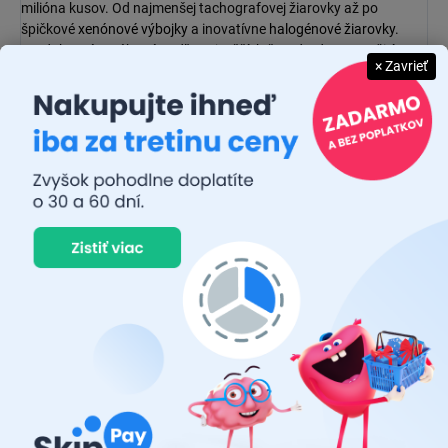
milióna kusov. Od najmenšej tachografovej žiarovky až po
špičkové
xenónové výbojky
a inovatívne
halogénové žiarovky
.
Produkty sú vyrábané podľa najvyšších štandardov s použitím
× Zavrieť
materiálov prvotriednej kvality, aby sa zabezpečil vysoký výkon a
spoľahlivosť.
JUDR. EMÍLIA MUŠKOVÁ
26.7.2026
Rýchlosť dodania a zatiaľ funkčný tovar.
RASTISLAV TABAČEK