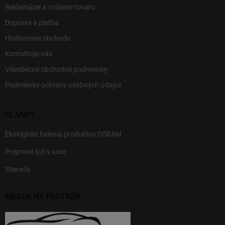
Reklamácie a vrátenie tovaru
Doprava a platba
Hodnotenie obchodu
Kontaktuje nás
Všeobecné obchodné podmienky
Podmienky ochrany osobných údajov
ČLÁNKY
Ekologické balenia produktov OSRAM
Preprava lyží v aute
Stierače
MEDIÁLNY PARTNER