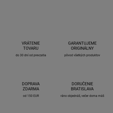
OPÝTAŤ SA
STRÁŽIŤ
VRÁTENIE
GARANTUJEME
TOVARU
ORIGINÁLNY
do 30 dní od prevzatia
pôvod všetkých produktov
DOPRAVA
DORUČENIE
ZDARMA
BRATISLAVA
od 150 EUR
ráno objednáš, večer doma máš