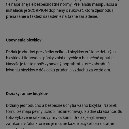
tie najprísnejšie bezpečnostné normy. Pre ľahšiu manipuláciu a
inštaláciu je SCORPION doplnený o rukoväť, ktorá zjednoduší
prenášanie a taktiež nasadenie na ťažné zariadenie.
Upevnenie bicyklov
Držiak je vhodný pre všetky veľkosti bicyklov vrátane detských
bicyklov. Uťahovacie pásky zaistia rýchle a bezpečné upnutie.
Navyše je tento nosič vybavený popruhmi, ktoré zabraňujú
kývaniu bicyklov v dôsledku prúdenia vzduchu za vozidlom.
Držiaky rámov bicyklov
Držiaky jednoducho a bezpečne uchytia vášho bicykla. Napriek
tomu, že majú pevný úchop, nezanechávajú žiadne škrabance. Sú
totiž vybavené silikónovými vložkami. Držiak je vybavený
zámkom, vďaka ktorému je možné každé bicykel samostatne