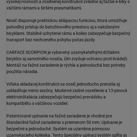
vysokej nosnosti a zosilnenej konštrukcii zvládne aj ťažšie e-biky s
väčšími rámami a širšími pneumatikami.
Nosič disponuje praktickou sklápacou funkciou, ktorá umožňuje
pohodlný prístup do batožinového priestoru aj s naloženými
bicyklami. Stabilné uchytenie rámu a kolies zabezpečuje bezpečný
transport bez nechceného pohybu počas jazdy.
CARFACE SCORPION je vybavený uzamykateľnými držiakmi
bicyklov aj samotného nosiča, čím zvyšuje ochranu proti krádeži.
Montáž na ťažné zariadenie je rýchla a jednoduchá bez potreby
použitia náradia.
Vďaka skladacej konštrukcii sa nosič jednoducho prenáša aj
uskladňuje mimo sezóny. Moderné zadné osvetlenie a 13-pinová
elektroinštalácia zabezpečujú bezpečnú prevádzku a
kompatibilitu s väčšinou vozidiel.
Patentované upínanie na ťažné zariadenie je vhodné pre
štandardné ťažné zariadenia s priemerom 50 mm. Upínanie je
bezpečné a jednoduché. Systém sa uzamkne pomocou
uzamykacieho kolieska. Tento špeciálny upínací systém spĺňa aj