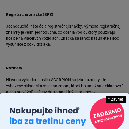
Registračná značka (SPZ)
Jednoduchá inštalácia registračnej značky. Výmena registračnej
známky je veľmi jednoduchá, čo ocenia vodiči, ktorý používajú
nosiče na viacerých vozidlách. Značka sa ľahko nasuniete alebo
vysuniete z boku držiaka.
Rozmery
Hlavnou výhodou nosiča SCORPION sú jeho rozmery. Je
vybavený skladacím mechanizmom, ktorý ho umožňuje skladovať
alebo prevážať zložený do kompaktných rozmerov.
× Zavrieť
Nájazdová rampa
K nosiču je možné dokúpiť nájazdovú rampu, ktorá uľahčuje