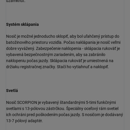
uzamknúť.
Systém sklápania
Nosič je možné jednoducho sklopiť, aby bol uľahčený prístup do
batožinového priestoru vozidla. Počas naklápania je nosič veľmi
dobre vyvážený. Zabezpečenie naklopenia - sklápacia rukoväť je
vybavená bezpečnostným zariadením, aby sa zabránilo
naklopeniu počas jazdy. Sklápacia rukoväť je umiestnená na
držiaku registračnej značky. Stačí ho vytiahnuť a naklopiť.
Svetlá
Nosič SCORPION je vybavený štandardnými 5-timi funkčnými
svetlami s 13-pólovou zástrčkou. Špeciálny oceľový rám svetiel
ich ochráni pred poškodením počas jazdy. S nosičom je dodávaný
13-7 pólový adaptér.