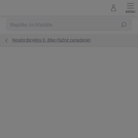
Prejsť
na
obsah
Hľadať
Nosiče Bicyklov E- Bike (ťažné zariadenie)
Podrobnosti hodnotenia
2 hodnotenia
ZNAČKA:
CARFACE
E-BIKE