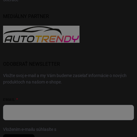
MEDIÁLNY PARTNER
ODOBERAŤ NEWSLETTER
Vložte svoj e-mail a my Vám budeme zasielať informácie o nových
produktoch na našom e-shope.
EMAIL
Vložením e-mailu súhlasíte s
podmienkami ochrany osobných údajov