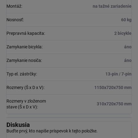
Montáž
:
na tažné zariadenie
Nosnosť
:
60 kg
Prepravná kapacita
:
2 bicykle
Zamykanie bicykla
:
áno
Zamykanie nosiča
:
áno
Typ el. zástrčky
:
13-pin / 7-pin
Rozmery (Š x D x V)
:
1150x720x750 mm
Rozmery v zloženom
310x720x750 mm
stave (Š x D x V)
:
Diskusia
Buďte prvý, kto napíše príspevok k tejto položke.