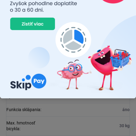
nakladanie bicyklov. Tento doplnok ocenia najmä majitelia
elektrobicyklov.
Dodatočné parametre
Kategória
:
Nosiče Bicyklov E- Bike (ťažné zariadenie)
EAN
:
8592808337607
Výrobca
:
CARFACE
Funkcia sklápania
:
áno
Max. hmotnosť
30 kg
bicykla
: