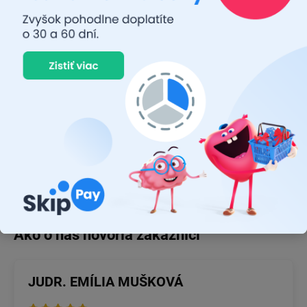
Osram
je svetový líder v oblasti osvetľovacích riešení a má
približne 110 ročnú históriu. Firma bola založená v roku 1919 a
má sídlo v Mníchove, v Nemecku. V súčasnosti má
Osram
pobočky v mnohých krajinách po celom svete a zamestnáva viac
ako 23 000 ľudí. Firma sa špecializuje na vývoj a výrobu
špičkových osvetľovacích produktov pre spotrebiteľov, priemysel
a automobilový priemysel.
Osram
tiež investuje do výskumu a
vývoja nových technológií, ktoré majú pomôcť udržateľnému
rozvoju a ochrane životného prostredia.
JUDR. EMÍLIA MUŠKOVÁ