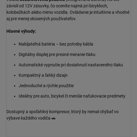
závislí od 12V zásuvky, čo oceníte najmä pri bicykloch,
kolobežkách alebo mimo vozidla. Ovládanie je intuitívne a vhodné
aj pre menej skúsených používateľov.
Hlavné výhody:
Nabíjateľná batéria – bez potreby kábla
Digitálny displej pre presné meranie tlaku
Automatické vypnutie pri dosiahnutí nastaveného tlaku
Kompaktný a ľahký dizajn
Jednoduché a rýchle použitie
Ideálny pre auto, bicykel či menšie nafukovacie predmety
Dostupný a spoľahlivý kompresor, ktorý by nemal chýbať vo
výbave každého vodiča 🚗