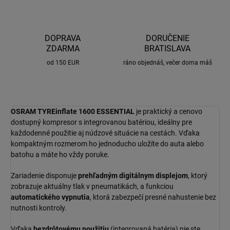
DOPRAVA
DORUČENIE
ZDARMA
BRATISLAVA
od 150 EUR
ráno objednáš, večer doma máš
OSRAM TYREinflate 1600 ESSENTIAL
je praktický a cenovo
dostupný kompresor s integrovanou batériou, ideálny pre
každodenné použitie aj núdzové situácie na cestách. Vďaka
kompaktným rozmerom ho jednoducho uložíte do auta alebo
batohu a máte ho vždy poruke.
Zariadenie disponuje
prehľadným digitálnym displejom
, ktorý
zobrazuje aktuálny tlak v pneumatikách, a funkciou
automatického vypnutia
, ktorá zabezpečí presné nahustenie bez
nutnosti kontroly.
Vďaka
bezdrôtovému použitiu
(integrovaná batéria) nie ste