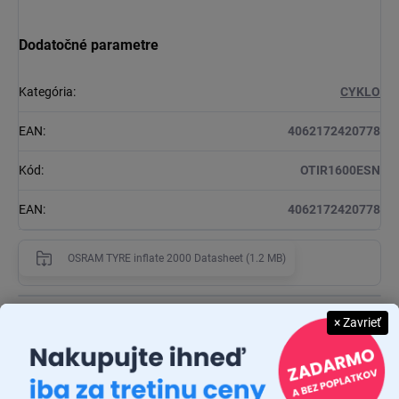
Dodatočné parametre
Kategória
:
CYKLO
EAN
:
4062172420778
Kód
:
OTIR1600ESN
EAN
:
4062172420778
OSRAM TYRE inflate 2000 Datasheet (1.2 MB)
Diskusia
× Zavrieť
Buďte prvý, kto napíše príspevok k tejto položke.
Pridať komentár