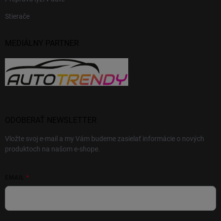
Stierače
MEDIÁLNY PARTNER
ODOBERAŤ NEWSLETTER
Vložte svoj e-mail a my Vám budeme zasielať informácie o nových
produktoch na našom e-shope.
EMAIL