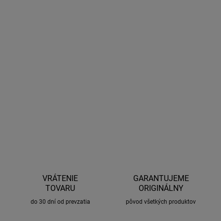
−
+
Pridať do košíka
Kompaktný nabíjateľný kompresor
OSRAM TYREinflate 1600
ESSENTIAL
– jednoduché a rýchle riešenie na hustenie pneumatík
kdekoľvek bez potreby pripojenia k autu.
DETAILNÉ INFORMÁCIE
OPÝTAŤ SA
STRÁŽIŤ
VRÁTENIE
GARANTUJEME
TOVARU
ORIGINÁLNY
do 30 dní od prevzatia
pôvod všetkých produktov