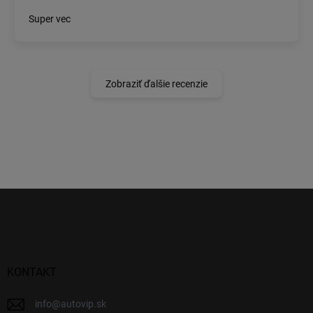
Super vec
Zobraziť ďalšie recenzie
Z
á
p
ä
t
i
KONTAKT
e
info
@
autovip.sk