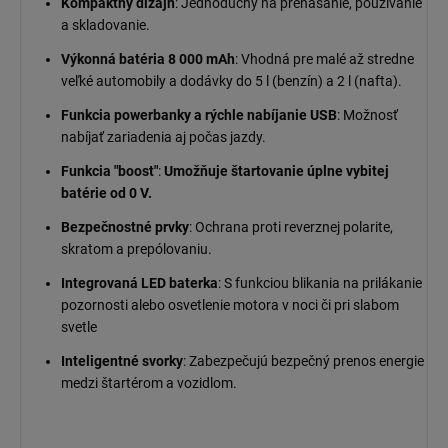
Kompaktný dizajn
: Jednoduchý na prenášanie, používanie
a skladovanie.
Výkonná batéria 8 000 mAh
: Vhodná pre malé až stredne
veľké automobily a dodávky do 5 l (benzín) a 2 l (nafta).
Funkcia powerbanky a rýchle nabíjanie USB
: Možnosť
nabíjať zariadenia aj počas jazdy.
Funkcia "boost"
:
Umožňuje štartovanie úplne vybitej
batérie od 0 V.
Bezpečnostné prvky
: Ochrana proti reverznej polarite,
skratom a prepólovaniu.
Integrovaná LED baterka
: S funkciou blikania na prilákanie
pozornosti alebo osvetlenie motora v noci či pri slabom
svetle
Inteligentné svorky
: Zabezpečujú bezpečný prenos energie
medzi štartérom a vozidlom.