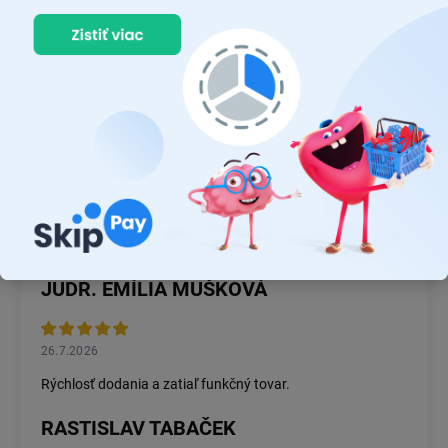
pobočky v mnohých krajinách po celom svete a zamestnáva viac
ako 23 000 ľudí. Firma sa špecializuje na vývoj a výrobu
špičkových osvetľovacích produktov pre spotrebiteľov, priemysel
a automobilový priemysel.
Osram
tiež investuje do výskumu a
vývoja nových technológií, ktoré majú pomôcť udržateľnému
rozvoju a ochrane životného prostredia.
JUDR. EMÍLIA MUŠKOVÁ
26.7.2026
Rýchlosť dodania a zatiaľ funkčný tovar.
RASTISLAV TABAČEK