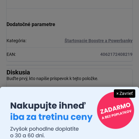
Dodatočné parametre
Kategória
:
Štartovacie Boostre a Powerbanky
EAN
:
4062172408219
Diskusia
Buďte prvý, kto napíše príspevok k tejto položke.
× Zavrieť
Pridať komentár
Osram
je svetový líder v oblasti osvetľovacích riešení a má
približne 110 ročnú históriu. Firma bola založená v roku 1919 a
má sídlo v Mníchove, v Nemecku. V súčasnosti má
Osram