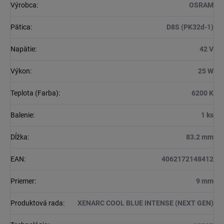
Výrobca
:
OSRAM
Pätica
:
D8S (PK32d-1)
Napätie
:
42 V
Výkon
:
25 W
Teplota (Farba)
:
6200 K
Balenie
:
1 ks
Dĺžka
:
83.2 mm
EAN
:
4062172148412
Priemer
:
9 mm
Produktová rada
:
XENARC COOL BLUE INTENSE (NEXT GEN)