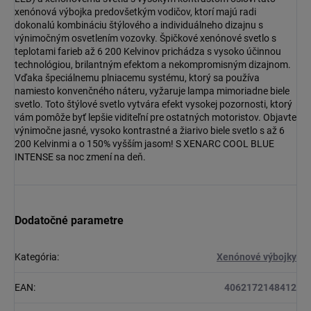
xenónová výbojka predovšetkým vodičov, ktorí majú radi
dokonalú kombináciu štýlového a individuálneho dizajnu s
výnimočným osvetlením vozovky. Špičkové xenónové svetlo s
teplotami farieb až 6 200 Kelvinov prichádza s vysoko účinnou
technológiou, brilantným efektom a nekompromisným dizajnom.
Vďaka špeciálnemu plniacemu systému, ktorý sa používa
namiesto konvenčného náteru, vyžaruje lampa mimoriadne biele
svetlo. Toto štýlové svetlo vytvára efekt vysokej pozornosti, ktorý
vám pomôže byť lepšie viditeľní pre ostatných motoristov. Objavte
výnimočne jasné, vysoko kontrastné a žiarivo biele svetlo s až 6
200 Kelvinmi a o 150% vyšším jasom! S XENARC COOL BLUE
INTENSE sa noc zmení na deň.
Dodatočné parametre
Kategória
:
Xenónové výbojky
EAN
:
4062172148412