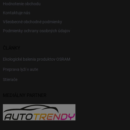
Hodnotenie obchodu
Kontaktuje nás
Všeobecné obchodné podmienky
Podmienky ochrany osobných údajov
ČLÁNKY
Ekologické balenia produktov OSRAM
Preprava lyží v aute
Stierače
MEDIÁLNY PARTNER