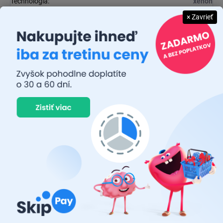
Technológia
:
xenon
× Zavrieť
Kód
:
66548CBN
EAN
:
4062172148412
Diskusia
Buďte prvý, kto napíše príspevok k tejto položke.
Pridať komentár
Osram
je svetový líder v oblasti osvetľovacích riešení a má
približne 110 ročnú históriu. Firma bola založená v roku 1919 a
má sídlo v Mníchove, v Nemecku. V súčasnosti má
Osram
pobočky v mnohých krajinách po celom svete a zamestnáva viac
ako 23 000 ľudí. Firma sa špecializuje na vývoj a výrobu
špičkových osvetľovacích produktov pre spotrebiteľov, priemysel
a automobilový priemysel.
Osram
tiež investuje do výskumu a