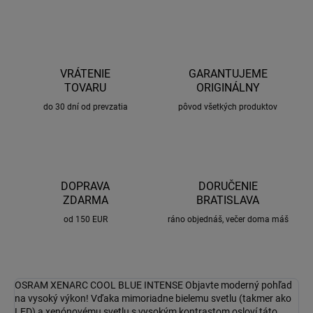
VRÁTENIE
GARANTUJEME
TOVARU
ORIGINÁLNY
do 30 dní od prevzatia
pôvod všetkých produktov
DOPRAVA
DORUČENIE
ZDARMA
BRATISLAVA
od 150 EUR
ráno objednáš, večer doma máš
OSRAM XENARC COOL BLUE INTENSE Objavte moderný pohľad
na vysoký výkon! Vďaka mimoriadne bielemu svetlu (takmer ako
LED) a xenónovému svetlu s vysokým kontrastom osloví táto