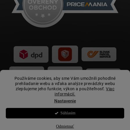
Používáme cookies, aby sme Vám umožnili pohodlné
prehliadanie webu a vďaka analýze prevádzky webu
zlepšujeme jeho funkcie, výkon a použiteľnosť.
Viac
informácií.
Nastavenie
Súhlasím
Copyright 2026
Autovip.sk
. Všetky práva vyhradené.
☀️
Letná akcia:
zľava 15 € pri nákupe nad 399 € s
kupónom
LETOAV2026
Odmietnuť
Vytvoril Shoptet