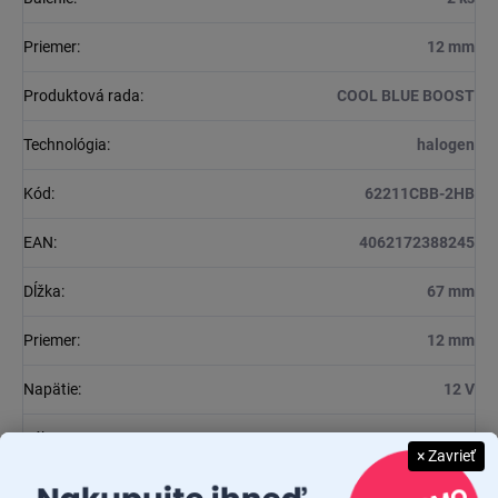
Priemer
:
12 mm
Produktová rada
:
COOL BLUE BOOST
Technológia
:
halogen
Kód
:
62211CBB-2HB
EAN
:
4062172388245
Dĺžka
:
67 mm
Priemer
:
12 mm
Napätie
:
12 V
Výkon
:
75 W
× Zavrieť