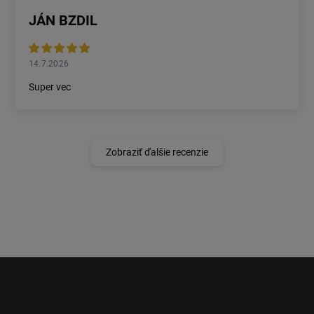
JÁN BZDIL
14.7.2026
Super vec
Zobraziť ďalšie recenzie
Z
á
p
ä