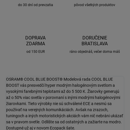
do 30 dní od prevzatia
pôvod všetkých produktov
DOPRAVA
DORUČENIE
ZDARMA
BRATISLAVA
od 150 EUR
ráno objednáš, večer doma máš
OSRAM® COOL BLUE BOOST® Modelová rada COOL BLUE
BOOST vás presvedčí hyper modrým halogénovým svetlom a
vysokými farebnými teplotami až do 5 500 K. Žiarovky generujú
až o 50% viac svetla v porovnaní s inými modrými halogénovými
žiarovkami. Tieto výrobky nie sú schválené ECE a nesmú sa
používať na verejných komunikáciách. Avšak na zrazoch,
tuningoch a iných motoristických akciách vám nič nebráni ukázať
sa v pravom svetle. Odlíšte sa od ostatných a zažiarte na modro.
Dostupné už aj v novom Ecopack šate.