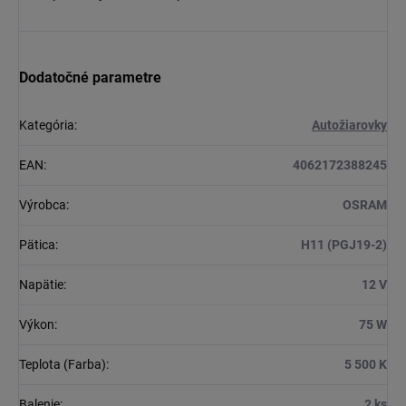
Dodatočné parametre
Kategória
:
Autožiarovky
EAN
:
4062172388245
Výrobca
:
OSRAM
Pätica
:
H11 (PGJ19-2)
Napätie
:
12 V
Výkon
:
75 W
Teplota (Farba)
:
5 500 K
Balenie
:
2 ks