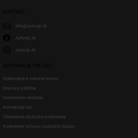
t
i
KONTAKT
e
info
@
autovip.sk
Autovip.sk
autovip.sk
INFORMÁCIE PRE VÁS
Reklamácie a vrátenie tovaru
Doprava a platba
Hodnotenie obchodu
Kontaktuje nás
Všeobecné obchodné podmienky
Podmienky ochrany osobných údajov