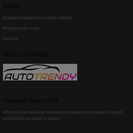
ČLÁNKY
Ekologické balenia produktov OSRAM
Preprava lyží v aute
Stierače
MEDIÁLNY PARTNER
ODOBERAŤ NEWSLETTER
Vložte svoj e-mail a my Vám budeme zasielať informácie o nových
produktoch na našom e-shope.