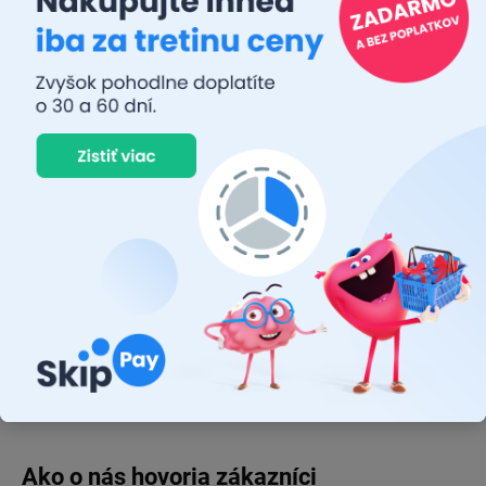
Diskusia
Buďte prvý, kto napíše príspevok k tejto položke.
Pridať komentár
Osram
je svetový líder v oblasti osvetľovacích riešení a má
približne 110 ročnú históriu. Firma bola založená v roku 1919 a
má sídlo v Mníchove, v Nemecku. V súčasnosti má
Osram
pobočky v mnohých krajinách po celom svete a zamestnáva viac
ako 23 000 ľudí. Firma sa špecializuje na vývoj a výrobu
špičkových osvetľovacích produktov pre spotrebiteľov, priemysel
a automobilový priemysel.
Osram
tiež investuje do výskumu a
vývoja nových technológií, ktoré majú pomôcť udržateľnému
rozvoju a ochrane životného prostredia.