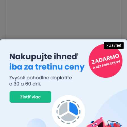
× Zavrieť
Off-road produkt:
Tieto svetlá nie sú schválené ECE a preto ich
používanie v súčasnosti nie je schválené na použitie na verejných
komunikáciách: ich použitie je obmedzené na aplikácie “Off-road”.
Okrem toho môže ich inštalácia spustiť chybové hlásenie o
žiarovke, ktoré sa zobrazí na palubnom počítači / palubnej doske
vozidla. Je to neškodný vedľajší účinok LED žiaroviek s nízkym
výkonom, ktoré nie sú rozpoznané systémom CANbus vozidla a je
možné ich vyriešiť pomocou inštalácie
dodatočného adaptéra
CANBUS z našej ponuky AUTOVIP.