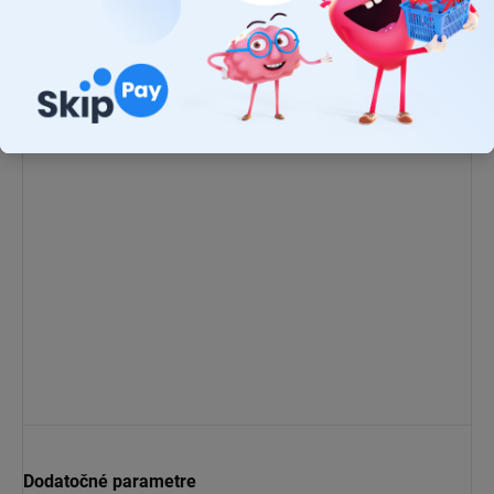
Nie ste si istý, či OSRAM H7 LEDriving HL LED sú vhodné pre
vaše vozidlo? Skontrolujete si to v
zozname kompatibility
kliknutím tu.
Dodatočné parametre