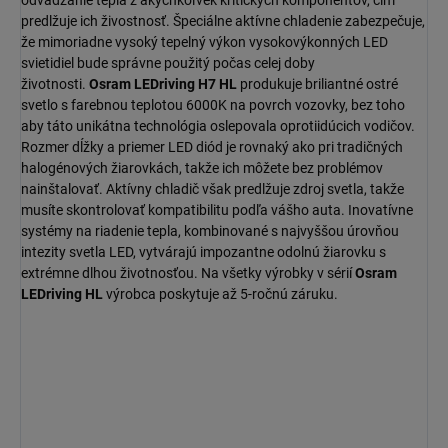
predlžuje ich živostnosť. Špeciálne aktívne chladenie zabezpečuje,
že mimoriadne vysoký tepelný výkon vysokovýkonných LED
svietidiel bude správne použitý počas celej doby
životnosti.
Osram LEDriving H7 HL
produkuje briliantné ostré
svetlo s farebnou teplotou 6000K na povrch vozovky, bez toho
aby táto unikátna technológia oslepovala oprotiidúcich vodičov.
Rozmer dĺžky a priemer LED diód je rovnaký ako pri tradičných
halogénových žiarovkách, takže ich môžete bez problémov
nainštalovať. Aktívny chladič však predlžuje zdroj svetla, takže
musíte skontrolovať kompatibilitu podľa vášho auta. Inovatívne
systémy na riadenie tepla, kombinované s najvyššou úrovňou
intezity svetla LED, vytvárajú impozantne odolnú žiarovku s
extrémne dlhou životnosťou. Na všetky výrobky v sérií
Osram
LEDriving HL
výrobca poskytuje až 5-ročnú záruku.