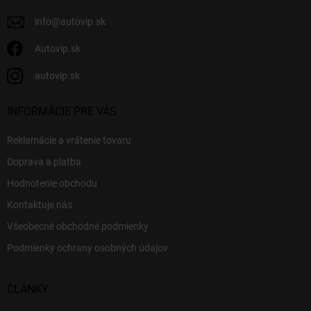
e
info
@
autovip.sk
Autovip.sk
autovip.sk
INFORMÁCIE PRE VÁS
Reklamácie a vrátenie tovaru
Doprava a platba
Hodnotenie obchodu
Kontaktuje nás
Všeobecné obchodné podmienky
Podmienky ochrany osobných údajov
ČLÁNKY