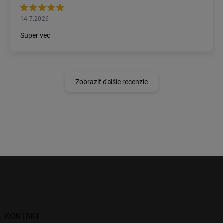
14.7.2026
Super vec
Zobraziť ďalšie recenzie
Z
á
p
ä
t
i
KONTAKT