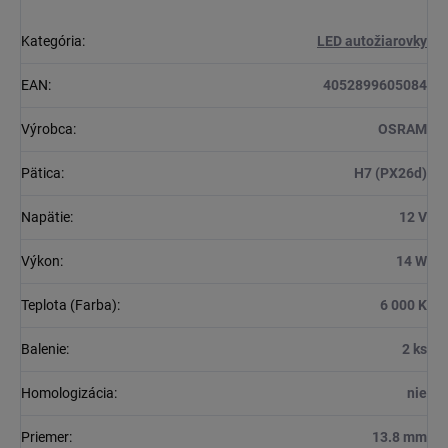
Kategória
:
LED autožiarovky
EAN
:
4052899605084
Výrobca
:
OSRAM
Pätica
:
H7 (PX26d)
Napätie
:
12 V
Výkon
:
14 W
Teplota (Farba)
:
6 000 K
Balenie
:
2 ks
Homologizácia
:
nie
Priemer
:
13.8 mm