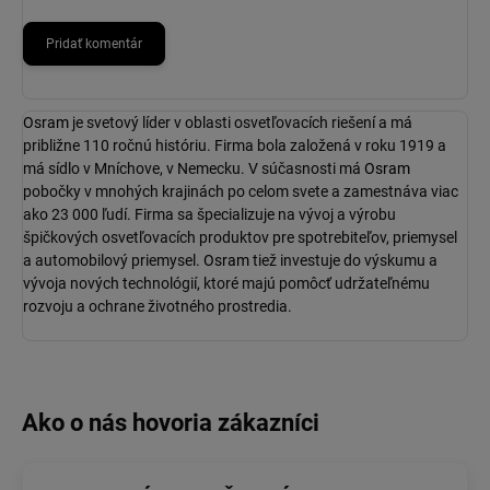
Pridať komentár
Osram
je svetový líder v oblasti osvetľovacích riešení a má
približne 110 ročnú históriu. Firma bola založená v roku 1919 a
má sídlo v Mníchove, v Nemecku. V súčasnosti má
Osram
pobočky v mnohých krajinách po celom svete a zamestnáva viac
ako 23 000 ľudí. Firma sa špecializuje na vývoj a výrobu
špičkových osvetľovacích produktov pre spotrebiteľov, priemysel
a automobilový priemysel.
Osram
tiež investuje do výskumu a
vývoja nových technológií, ktoré majú pomôcť udržateľnému
rozvoju a ochrane životného prostredia.