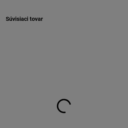
Súvisiaci tovar
SKLADOM
SKLADOM
OSRAM LEDriving
OSRAM LEDriving
SMART Canbus Control
Adapter H7 (offroad)
H7, LEDSC01-2HFB 2 ks
64210DA06
€38,13
€8,87
€31 bez DPH
€7,21 bez DPH
Do košíka
Do košíka