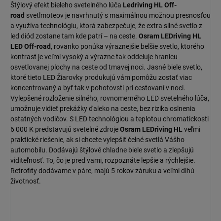
Štýlový efekt bieleho svetelného lúča
Ledriving HL Off-
road
svetlmoteov je navrhnutý s maximálnou možnou presnosťou
a využíva technológiu, ktorá zabezpečuje, že extra silné svetlo z
led diód zostane tam kde patrí – na ceste.
Osram LEDriving HL
LED Off-road
, rovanko ponúka výraznejšie belšie svetlo, ktorého
kontrast je veľmi vysoký a výrazne tak oddeluje hranicu
osvetlovanej plochy na ceste od tmavej noci. Jasné biele svetlo,
ktoré tieto LED Žiarovky produkujú vám pomôžu zostať viac
koncentrovaný a byť tak v pohotovsti pri cestovaní v noci.
Vylepšené rozloženie silného, rovnomerného LED svetelného lúča,
umožnuje vidieť prekážky ďaleko na ceste, bez rizika oslnenia
ostatných vodičov. S LED technológiou a teplotou chromatickosti
6 000 K predstavujú svetelné zdroje
Osram LEDriving HL
veľmi
praktické riešenie, ak si chcete vylepšiť čelné svetlá Vášho
automobilu. Dodávajú štýlové chladne biele svetlo a zlepšujú
viditeľnosť. To, čo je pred vami, rozpoznáte lepšie a rýchlejšie.
Retrofity dodávame v páre, majú 5 rokov záruku a veľmi dlhú
životnosť.