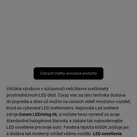
Predradný odpor – do
Adaptér pre autožiarovky – fixuje
automobilu, obchádza detekciu
H7 LED
poruchy autožiarovky, výkon 16
W, dĺžka 82 mm, životnosť
275000 km, chromatickosť 6000
K, v balení 2 ks
Zobraziť všetky súvisiace produkty
Väčšina výrobcov v súčasnosti rieši hlavné svetlomety
prostredníctvom LED diód. Čoraz viac sa táto technika dostáva
do popredia a dnes už možno na cestách vidieť množstvo vozidiel,
ktoré sú vybavené LED svetlometmi. Najnovšie Led svetlené
zdroje
Osram LEDriving HL
si môžete teraz vymeniť za svoje
štandardné halogénové žiarovky a získate tak najmodernejšie
LED osvetlenie pre svoje auto. Farebná teplota 6000K zvýšuje jas
a dodáva tak moderný vzhľad vášmu vozidlu.
LED osvetlenie