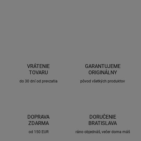
DETAILNÉ INFORMÁCIE
OPÝTAŤ SA
STRÁŽIŤ
VRÁTENIE
GARANTUJEME
TOVARU
ORIGINÁLNY
do 30 dní od prevzatia
pôvod všetkých produktov
DOPRAVA
DORUČENIE
ZDARMA
BRATISLAVA
od 150 EUR
ráno objednáš, večer doma máš