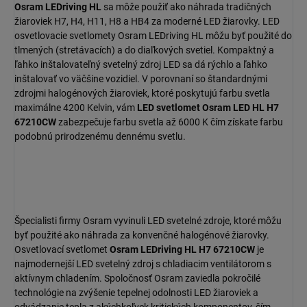
Osram LEDriving HL
sa môže použiť ako náhrada tradičných
žiaroviek H7, H4, H11, H8 a HB4 za moderné LED žiarovky. LED
osvetlovacie svetlomety Osram LEDriving HL môžu byť použité do
tlmených (stretávacích) a do diaľkových svetiel. Kompaktný a
ľahko inštalovateľný svetelný zdroj LED sa dá rýchlo a ľahko
inštalovať vo väčšine vozidiel. V porovnaní so štandardnými
zdrojmi halogénových žiaroviek, ktoré poskytujú farbu svetla
maximálne 4200 Kelvin, vám
LED svetlomet Osram LED HL H7
67210CW
zabezpečuje farbu svetla až 6000 K čím získate farbu
podobnú prirodzenému dennému svetlu.
Špecialisti firmy Osram vyvinuli LED svetelné zdroje, ktoré môžu
byť použité ako náhrada za konvenčné halogénové žiarovky.
Osvetlovací svetlomet
Osram LEDriving HL H7 67210CW
je
najmodernejší LED svetelný zdroj s chladiacim ventilátorom s
aktívnym chladením. Spoločnosť Osram zaviedla pokročilé
technológie na zvýšenie tepelnej odolnosti LED žiaroviek a
odvádzanie tepla z akýchkoľvek kritických komponentov, čím