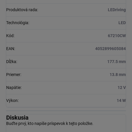
Produktová rada
:
LEDriving
Technológia
:
LED
Kód
:
67210CW
EAN
:
4052899605084
Dĺžka
:
177.5 mm
Priemer
:
13.8 mm
Napätie
:
12 V
Výkon
:
14 W
Diskusia
Buďte prvý, kto napíše príspevok k tejto položke.