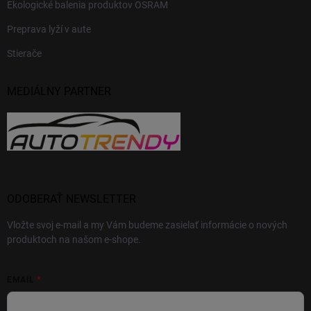
Ekologické balenia produktov OSRAM
Preprava lyží v aute
Stierače
MEDIÁLNY PARTNER
ODOBERAŤ NEWSLETTER
Vložte svoj e-mail a my Vám budeme zasielať informácie o nových
produktoch na našom e-shope.
EMAIL