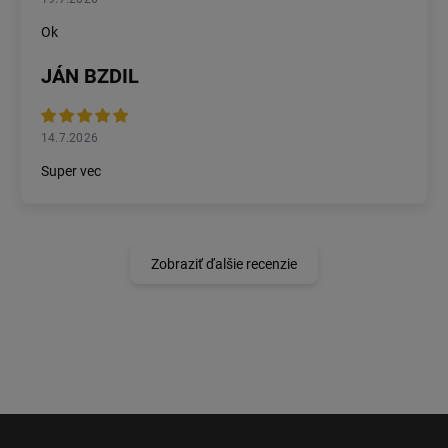
Ok
JÁN BZDIL
14.7.2026
Super vec
Zobraziť ďalšie recenzie
Z
á