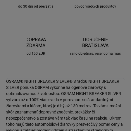
do 30 dní od prevzatia
pôvod všetkých produktov
DOPRAVA
DORUČENIE
ZDARMA
BRATISLAVA
od 150 EUR
ráno objednáš, večer doma máš
OSRAM® NIGHT BREAKER SILVER® S radou NIGHT BREAKER
SILVER ponúka OSRAM výkonné halogénové žiarovky s
optimalizovanou životnosťou. OSRAM NIGHT BREAKER SILVER
vytvára až o 100% viac svetla v porovnaní so štandardnými
žiarovkami a lúčom, ktorý je dlhý až 130 metrov. To vám umožní
skôr zaznamenať dopravné značenie, prekážky či
nebezpečenstvo a zostáva vám tak viac času na reakciu. Okrem
toho majú tieto automobilové žiarovky presvedčivý pomer ceny a
výkonu a taktiež moderný dizajn s atraktívnym strieborným