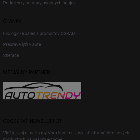
Podmienky ochrany osobných údajov
ČLÁNKY
Ekologické balenia produktov OSRAM
Preprava lyží v aute
Stierače
MEDIÁLNY PARTNER
ODOBERAŤ NEWSLETTER
Vložte svoj e-mail a my Vám budeme zasielať informácie o nových
produktoch na našom e-shope.