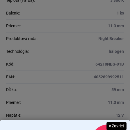
Teplota (Farba)
:
3 300 K
Balenie
:
1 ks
Priemer
:
11.3 mm
Produktová rada
:
Night Breaker
Technológia
:
halogen
Kód
:
64210NBS-01B
EAN
:
4052899992511
Dĺžka
:
59 mm
Priemer
:
11.3 mm
Napätie
:
12 V
× Zavrieť
Výkon
:
55 W