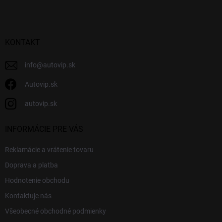
p
ä
t
i
KONTAKT
e
info
@
autovip.sk
Autovip.sk
autovip.sk
INFORMÁCIE PRE VÁS
Reklamácie a vrátenie tovaru
Doprava a platba
Hodnotenie obchodu
Kontaktuje nás
Všeobecné obchodné podmienky