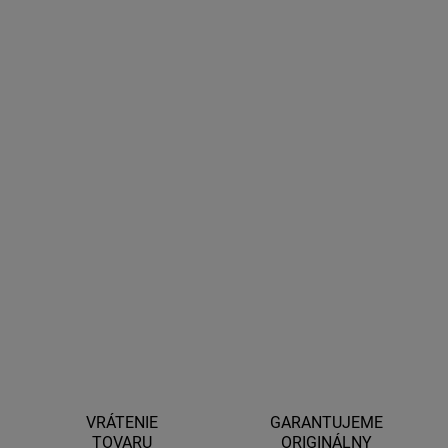
−
+
Pridať do košíka
OSRAM Night Breaker® Silver H7
je výkonná halogénová
žiarovka s až
+100 % viac svetla
oproti štandardným žiarovkám.
Ponúka
dlhší dosvit až o 130 m
, lepšiu viditeľnosť a zvýšenú
bezpečnosť pri nočnej jazde. Ideálna voľba za výbornú cenu
balenie: 1 ks
DETAILNÉ INFORMÁCIE
OPÝTAŤ SA
STRÁŽIŤ
VRÁTENIE
GARANTUJEME
TOVARU
ORIGINÁLNY