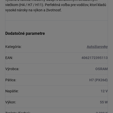
viečkom (H4 / H7 / H11). Perfektná voľba pre vodičov, ktorí kladú
vysoké nároky na výkon a životnosť.
Dodatočné parametre
Kategória
:
Autožiarovky
EAN
:
4062172395113
Výrobca
:
OSRAM
Pätica
:
H7 (PX26d)
Napätie
:
12 V
Výkon
:
55 W