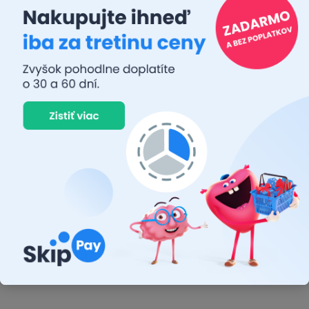
Diskusia
Buďte prvý, kto napíše príspevok k tejto položke.
Pridať komentár
Osram
je svetový líder v oblasti osvetľovacích riešení a má
približne 110 ročnú históriu. Firma bola založená v roku 1919 a
má sídlo v Mníchove, v Nemecku. V súčasnosti má
Osram
pobočky v mnohých krajinách po celom svete a zamestnáva viac
ako 23 000 ľudí. Firma sa špecializuje na vývoj a výrobu
špičkových osvetľovacích produktov pre spotrebiteľov, priemysel
a automobilový priemysel.
Osram
tiež investuje do výskumu a
vývoja nových technológií, ktoré majú pomôcť udržateľnému
rozvoju a ochrane životného prostredia.