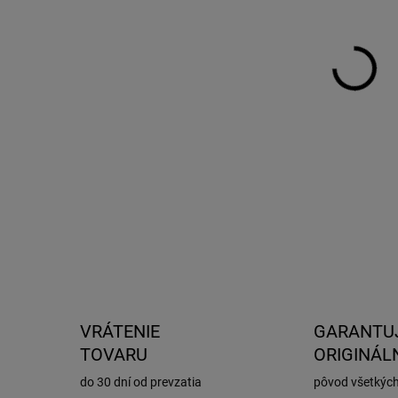
DO:
11.
MOŽ
DOR
Dost
DETA
VRÁTENIE
GARANTU
TOVARU
ORIGINÁL
do 30 dní od prevzatia
pôvod všetkýc