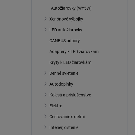
Autožiarovky (WY5W)
Xenónové výbojky
LED autožiarovky
CANBUS odpory
Adaptéry k LED žiarovkám
Kryty k LED žiarovkám
Denné svietenie
Autodoplnky
Kolesá a príslušenstvo
Elektro
Cestovanie s deťmi
Interiér, čistenie