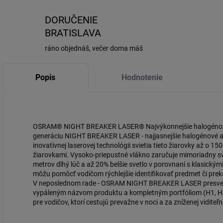
DORUČENIE
BRATISLAVA
ráno objednáš, večer doma máš
Popis
Hodnotenie
OSRAM® NIGHT BREAKER LASER® Najvýkonnejšie halogénové 
generáciu NIGHT BREAKER LASER - najjasnejšie halogénové 
inovatívnej laserovej technológii svietia tieto žiarovky až o 
žiarovkami. Vysoko-priepustné vlákno zaručuje mimoriadny sv
metrov dlhý lúč a až 20% belšie svetlo v porovnaní s klasickými
môžu pomôcť vodičom rýchlejšie identifikovať predmet či prek
V neposlednom rade - OSRAM NIGHT BREAKER LASER presvedč
vypáleným názvom produktu a kompletným portfóliom (H1, H3,
pre vodičov, ktorí cestujú prevažne v noci a za zníženej viditeľn