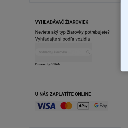
VYHĽADÁVAČ ŽIAROVIEK
Neviete aký typ žiarovky potrebujete?
Vyhľadajte si podľa vozidla
Powered by OSRAM
U NÁS ZAPLATÍTE ONLINE