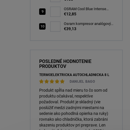
OSRAM Cool Blue Intense
(NEXT GEN) H7 PX26d 12V
€12,85
55W (2ks) Ecopack
(64210CBN-2HB)
Osram kompresor analógový
s tesniacou hmotou opravná
€39,13
sada TYRE Seal ESSENTIAL
(OTSK6ESN)
POSLEDNÉ HODNOTENIE
PRODUKTOV
TERMOELEKTRICKÁ AUTOCHLADNIČKA 8 L
DANIJEL BAGO
Produkt spĺňa nad mieru to čo som od
produktu očakával, respektíve
požadoval. Produkt je skladný (vie
poslúžiť medzi zadnými miestami na
sedenie ako pohodlná opierka na ruky)
rovnako ako chladnička, ktorá zabráni
skazeniu produktov pri preprave. Len