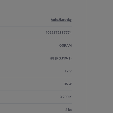
Autožiarovky
4062172387774
OSRAM
H8 (PGJ19-1)
12 V
35 W
3 200 K
2 ks