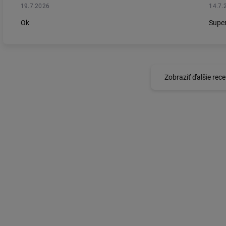
19.7.2026
14.7.
Ok
Super
Zobraziť ďalšie rece