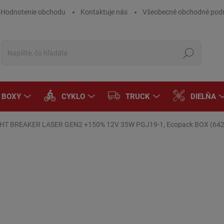
Hodnotenie obchodu
Kontaktuje nás
Všeobecné obchodné pod
Hľadať
A BOXY
CYKLO
TRUCK
DIELŇA
HT BREAKER LASER GEN2 +150% 12V 35W PGJ19-1, Ecopack BOX (64
Neohodnotené
Podrobnosti hodnotenia
ZNAČKA:
OSRAM
€4
€31
Jedn
SK
cena
MÔŽ