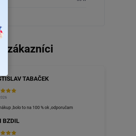
STISLAV TABAČEK
2026
nákup ,bolo to na 100 % ok ,odporučam
 BZDIL