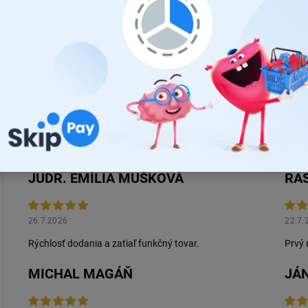
JUDR. EMÍLIA MUŠKOVÁ
RA
26.7.2026
22.7.
Rýchlosť dodania a zatiaľ funkčný tovar.
Prvý 
MICHAL MAGÁŇ
JÁN