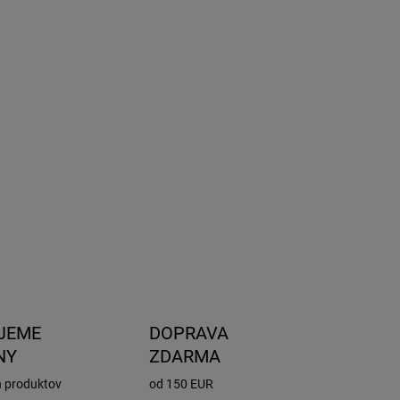
8.2026
NOSTI
UČENIA
−
+
Pridať do košíka
upné už aj v novom Ecopack šate.
ILNÉ INFORMÁCIE
OPÝTAŤ SA
STRÁŽIŤ
JEME
DOPRAVA
NY
ZDARMA
h produktov
od 150 EUR