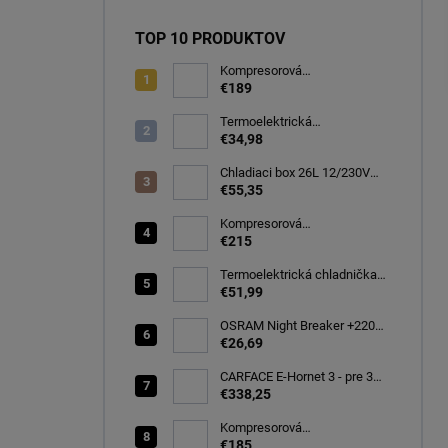
TOP 10 PRODUKTOV
Kompresorová
autochladnička 32 litrov, -20C
€189
Termoelektrická
autochladnička 8 l
€34,98
Chladiaci box 26L 12/230V
autochladnička, modrá
€55,35
CARFACE
Kompresorová
autochladnička 40 litrov, -22C
€215
Termoelektrická chladnička
CARFACE 29 litrov -20C
€51,99
OSRAM Night Breaker +220%
H7 PX26d 12V 55W BOX
€26,69
(64210NB220-2HB)
CARFACE E-Hornet 3 - pre 3
elektro/bicykle
€338,25
Kompresorová
autochladnička 25 litrov, -20C
€185