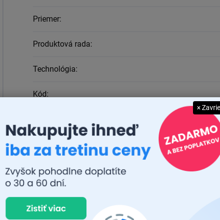
Priemer
:
Produktová rada
:
Technológia
:
Kód
:
× Zavri
EAN
:
Dĺžka
:
Priemer
:
Napätie
:
Výkon
: