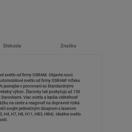
Diskusia
Značka
svetlo od firmy OSRAM. Objavte novú
automobilové svetlo od firmy OSRAM! Vďaka
150% jasnejšie v porovnaní so štandardnými
etelný výkon. Žiarovky tak poskytujú až 150
 žiarovkami. Viac svetla a lepšia viditeľnosť
ážku na ceste a reagovať na dopravné riziká.
í svojím jedinečným dizajnom s laserom
 H4, H7, H8, H11, HB3, HB4). Ideálne svetlo
osti.