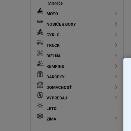
Stierače
MOTO
NOSIČE a BOXY
CYKLO
TRUCK
DIELŇA
KEMPING
DARČEKY
DOMÁCNOSŤ
VÝPREDAJ
LETO
ZIMA