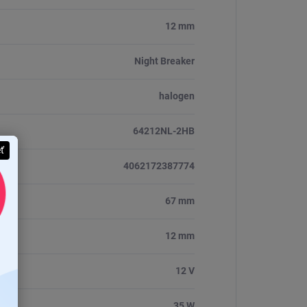
12 mm
Night Breaker
halogen
64212NL-2HB
eť
4062172387774
67 mm
12 mm
12 V
35 W