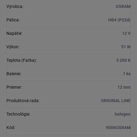
Výrobca
:
OSRAM
Pätica
:
HB4 (P22d)
Napätie
:
12 V
Výkon
:
51 W
Teplota (Farba)
:
3 200 K
Balenie
:
1 ks
Priemer
:
12 mm
Produktová rada
:
ORIGINAL LINE
Technológia
:
halogen
Kód
:
9006OSRAM