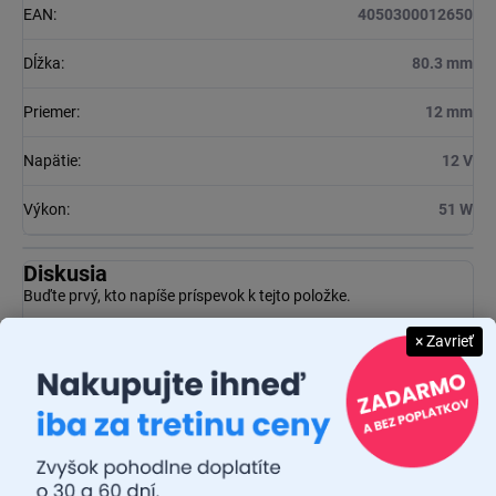
EAN
:
4050300012650
Dĺžka
:
80.3 mm
Priemer
:
12 mm
Napätie
:
12 V
Výkon
:
51 W
Diskusia
Buďte prvý, kto napíše príspevok k tejto položke.
× Zavrieť
Pridať komentár
Osram
je svetový líder v oblasti osvetľovacích riešení a má
približne 110 ročnú históriu. Firma bola založená v roku 1919 a