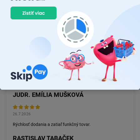
má sídlo v Mníchove, v Nemecku. V súčasnosti má
Osram
pobočky v mnohých krajinách po celom svete a zamestnáva viac
ako 23 000 ľudí. Firma sa špecializuje na vývoj a výrobu
špičkových osvetľovacích produktov pre spotrebiteľov, priemysel
a automobilový priemysel.
Osram
tiež investuje do výskumu a
vývoja nových technológií, ktoré majú pomôcť udržateľnému
rozvoju a ochrane životného prostredia.
JUDR. EMÍLIA MUŠKOVÁ
26.7.2026
Rýchlosť dodania a zatiaľ funkčný tovar.
RASTISLAV TABAČEK