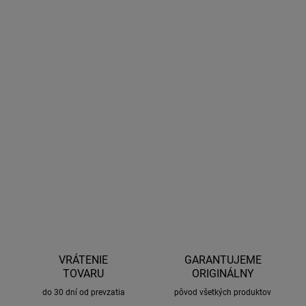
DORUČIŤ DO:
10.8.2026
MOŽNOSTI
DORUČENIA
−
+
Pridať do košíka
Typ svetla: HB4 Napätie [V]: 12 Nominálny výkon [W]: 51 Druh
prípojky: P22d
OPÝTAŤ SA
STRÁŽIŤ
VRÁTENIE
GARANTUJEME
TOVARU
ORIGINÁLNY
do 30 dní od prevzatia
pôvod všetkých produktov