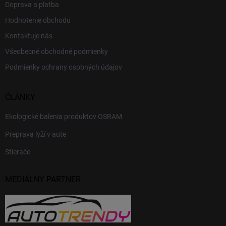
Doprava a platba
Hodnotenie obchodu
Kontaktuje nás
Všeobecné obchodné podmienky
Podmienky ochrany osobných údajov
ČLÁNKY
Ekologické balenia produktov OSRAM
Preprava lyží v aute
Stierače
MEDIÁLNY PARTNER