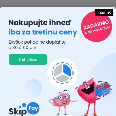
Výkon
:
19 W
× Zavrieť
Teplota (Farba)
:
6 000 K
Balenie
:
2 ks
Homologizácia
:
nie
Priemer
:
12 mm
Produktová rada
:
LEDriving
Technológia
:
LED
Kód
:
64211DWBRT-2HFB
EAN
:
4062172315951
Dĺžka
:
67 mm