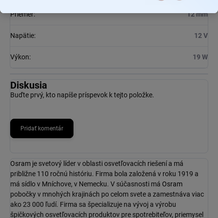
Priemer
:
12 mm
Napätie
:
12 V
Výkon
:
19 W
Diskusia
Buďte prvý, kto napíše príspevok k tejto položke.
Pridať komentár
Osram
je svetový líder v oblasti osvetľovacích riešení a má
približne 110 ročnú históriu. Firma bola založená v roku 1919 a
má sídlo v Mníchove, v Nemecku. V súčasnosti má
Osram
pobočky v mnohých krajinách po celom svete a zamestnáva viac
ako 23 000 ľudí. Firma sa špecializuje na vývoj a výrobu
špičkových osvetľovacích produktov pre spotrebiteľov, priemysel