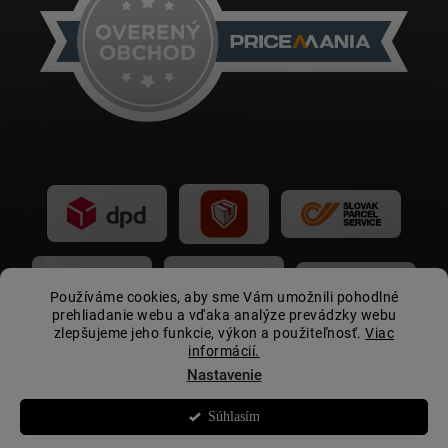
Používáme cookies, aby sme Vám umožnili pohodlné
prehliadanie webu a vďaka analýze prevádzky webu
zlepšujeme jeho funkcie, výkon a použiteľnosť.
Viac
informácií.
Nastavenie
Súhlasím
Copyright 2026
Autovip.sk
. Všetky práva vyhradené.
☀️
Letná akcia:
zľava 15 € pri nákupe nad 399 € s