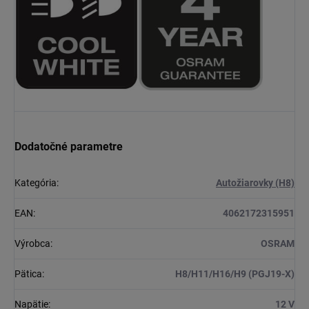
Dodatočné parametre
Kategória
:
Autožiarovky (H8)
EAN
:
4062172315951
Výrobca
:
OSRAM
Pätica
:
H8/H11/H16/H9 (PGJ19-X)
Napätie
:
12 V