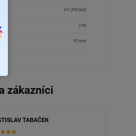
H7 (PX26d)
2 ks
92 mm
STISLAV TABAČEK