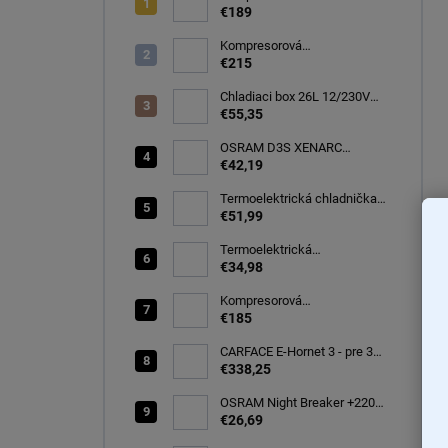
autochladnička 32 litrov, -20C
€189
Kompresorová
autochladnička 40 litrov, -22C
€215
Chladiaci box 26L 12/230V
autochladnička, modrá
€55,35
CARFACE
OSRAM D3S XENARC
ORIGINAL SPARE 35W
€42,19
PK32d-5 (66340)
Termoelektrická chladnička
CARFACE 29 litrov -20C
€51,99
Termoelektrická
autochladnička 8 l
€34,98
Kompresorová
autochladnička 25 litrov, -20C
€185
CARFACE E-Hornet 3 - pre 3
elektro/bicykle
€338,25
OSRAM Night Breaker +220%
H7 PX26d 12V 55W BOX
€26,69
(64210NB220-2HB)