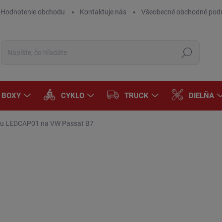
Hodnotenie obchodu
Kontaktuje nás
Všeobecné obchodné pod
Hľadať
A BOXY
CYKLO
TRUCK
DIELŇA
etu LEDCAP01 na VW Passat B7
Neohodnotené
Podrobnosti hodnotenia
ZNAČKA:
OSRAM
€1
€9,
Jedn
SK
cena
MÔŽ