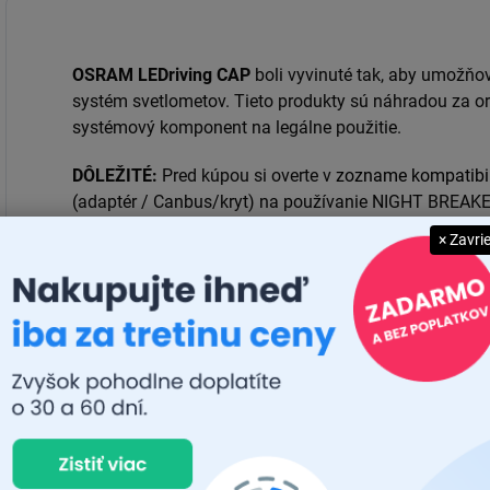
dosiahnuť...
S
OSRAM LEDriving CAP
boli vyvinuté tak, aby umožňov
systém svetlometov. Tieto produkty sú náhradou za ori
systémový komponent na legálne použitie.
DÔLEŽITÉ:
Pred kúpou si overte v
zozname kompatibil
(adaptér / Canbus/kryt) na používanie NIGHT BREAK
× Zavri
Dodatočné parametre
Kategória
:
EAN
:
Výrobca
: