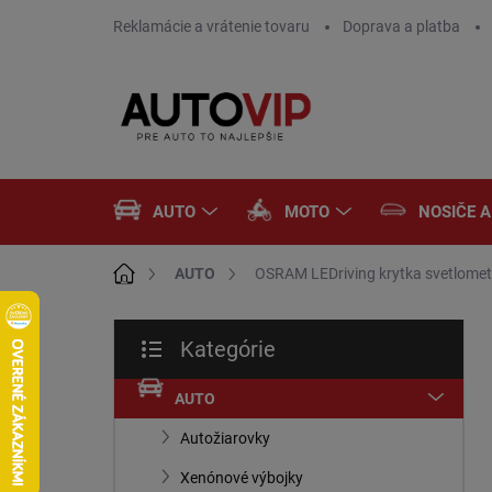
Prejsť
Reklamácie a vrátenie tovaru
Doprava a platba
na
obsah
AUTO
MOTO
NOSIČE 
Domov
AUTO
OSRAM LEDriving krytka svetlom
B
Kategórie
o
Preskočiť
č
kategórie
n
AUTO
ý
Autožiarovky
p
a
Xenónové výbojky