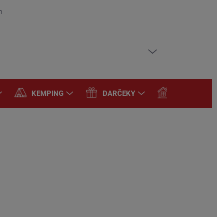
mienky
Podmienky ochrany osobných údajov
PRÁZDNY KOŠÍK
NÁKUPNÝ
KOŠÍK
KEMPING
DARČEKY
DOMÁCNOS
3,53
€12,09
83 bez DPH
otková
LADOM
:
EME DORUČIŤ