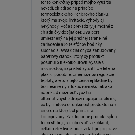
tento konkrétny prípad môjho využitia
nevadi, chladí sa na princípe
termoelektického Peltierovho článku,
ktorý ma svoje limitácie, výhody aj
nevýhody. Počas prevádzky je možné z
chladničky dobíjať cez USB port
umiestnený na jej prednej strane iné
zariadenie ako telefónov hodinky,
slúchadlá, avšak žiaľ chýba zabudovaný
batériový článok, ktorý by produkt
posunul o niekoľko úrovni vyššie s
možnosťou, napríklad využiť ho v lete na
pláži či podobne, či nemožnos regulácie
teploty, ale to v tejto cenovej hladine by
bol nesmiernym luxus rovnako tak ako
napríklad možnosť využitia
alternatívnych zdrojov napájania, ale nič,
čo by limitovalo funkčnosť produktu na v
smere na ktorý bol primárne
koncipovaný. Každopádne produkt spĺňa
to čo sľubuje, vie ohrievať, vie chladiť,
celkom efektívne, poslúži tak pri preprave
ako teplého tak studeného, teplotu vo