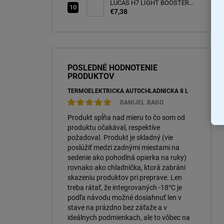
LUCAS H7 LIGHT BOOSTER
INFINITY +150% 12V 55W
€7,38
PX26d BOX (LLXH7150TR)
POSLEDNÉ HODNOTENIE
PRODUKTOV
TERMOELEKTRICKÁ AUTOCHLADNIČKA 8 L
DANIJEL BAGO
Produkt spĺňa nad mieru to čo som od
produktu očakával, respektíve
požadoval. Produkt je skladný (vie
poslúžiť medzi zadnými miestami na
sedenie ako pohodlná opierka na ruky)
rovnako ako chladnička, ktorá zabráni
skazeniu produktov pri preprave. Len
treba rátať, že integrovaných -18°C je
podľa návodu možné dosiahnuť len v
stave na prázdno bez záťaže a v
ideálnych podmienkach, ale to vôbec na