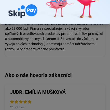
Osram
je svetový líder v oblasti osvetľovacích riešení a má
približne 110 ročnú históriu. Firma bola založená v roku 1919 a
má sídlo v Mníchove, v Nemecku. V súčasnosti má
Osram
pobočky v mnohých krajinách po celom svete a zamestnáva viac
ako 23 000 ľudí. Firma sa špecializuje na vývoj a výrobu
špičkových osvetľovacích produktov pre spotrebiteľov, priemysel
a automobilový priemysel.
Osram
tiež investuje do výskumu a
vývoja nových technológií, ktoré majú pomôcť udržateľnému
rozvoju a ochrane životného prostredia.
JUDR. EMÍLIA MUŠKOVÁ
26.7.2026