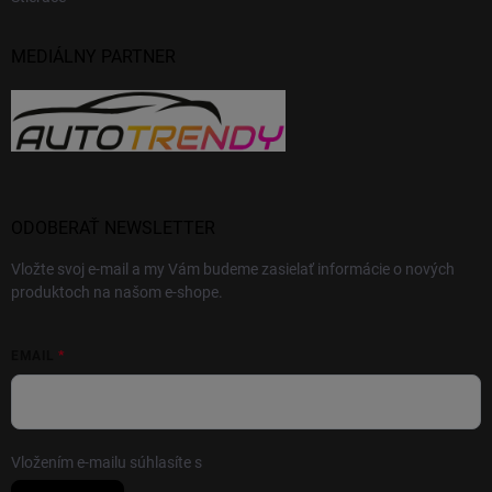
MEDIÁLNY PARTNER
ODOBERAŤ NEWSLETTER
Vložte svoj e-mail a my Vám budeme zasielať informácie o nových
produktoch na našom e-shope.
EMAIL
Vložením e-mailu súhlasíte s
podmienkami ochrany osobných údajov