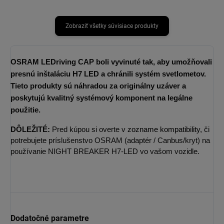
Zobraziť všetky súvisiace produkty
OSRAM LEDriving CAP
boli vyvinuté tak, aby umožňovali
presnú inštaláciu H7 LED a chránili systém svetlometov.
Tieto produkty sú náhradou za originálny uzáver a
poskytujú kvalitný systémový komponent na legálne
použitie.
DÔLEŽITÉ:
Pred kúpou si overte v
zozname kompatibility
, či
potrebujete príslušenstvo OSRAM (adaptér / Canbus/kryt) na
používanie NIGHT BREAKER H7-LED vo vašom vozidle.
Dodatočné parametre