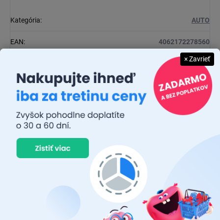
Kategória
:
AUTO
EAN
:
4062172278560
× Zavrieť
Výrobca
:
OSRAM
Pätica
:
H7 (PX26d)
Balenie
:
2 ks
Priemer
:
97 mm
Diskusia
Buďte prvý, kto napíše príspevok k tejto položke.
Pridať komentár