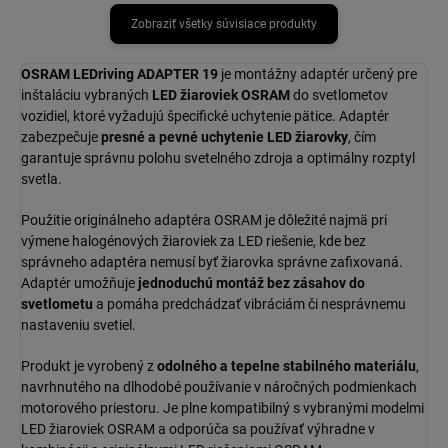
Zobraziť všetky súvisiace produkty
OSRAM LEDriving ADAPTER 19
je montážny adaptér určený pre
inštaláciu vybraných
LED žiaroviek OSRAM
do svetlometov
vozidiel, ktoré vyžadujú špecifické uchytenie pätice. Adaptér
zabezpečuje
presné a pevné uchytenie LED žiarovky
, čím
garantuje správnu polohu svetelného zdroja a optimálny rozptyl
svetla.
Použitie originálneho adaptéra OSRAM je dôležité najmä pri
výmene halogénových žiaroviek za LED riešenie, kde bez
správneho adaptéra nemusí byť žiarovka správne zafixovaná.
Adaptér umožňuje
jednoduchú montáž bez zásahov do
svetlometu
a pomáha predchádzať vibráciám či nesprávnemu
nastaveniu svetiel.
Produkt je vyrobený z
odolného a tepelne stabilného materiálu
,
navrhnutého na dlhodobé používanie v náročných podmienkach
motorového priestoru. Je plne kompatibilný s vybranými modelmi
LED žiaroviek OSRAM a odporúča sa používať výhradne v