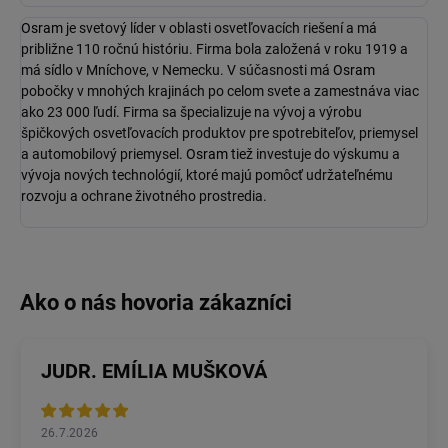
Osram
je svetový líder v oblasti osvetľovacích riešení a má
približne 110 ročnú históriu. Firma bola založená v roku 1919 a
má sídlo v Mníchove, v Nemecku. V súčasnosti má
Osram
pobočky v mnohých krajinách po celom svete a zamestnáva viac
ako 23 000 ľudí. Firma sa špecializuje na vývoj a výrobu
špičkových osvetľovacích produktov pre spotrebiteľov, priemysel
a automobilový priemysel.
Osram
tiež investuje do výskumu a
vývoja nových technológií, ktoré majú pomôcť udržateľnému
rozvoju a ochrane životného prostredia.
JUDR. EMÍLIA MUŠKOVÁ
26.7.2026