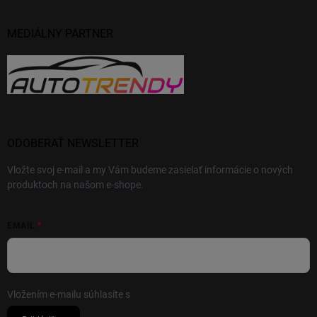
MEDIÁLNY PARTNER
ODOBERAŤ NEWSLETTER
Vložte svoj e-mail a my Vám budeme zasielať informácie o nových
produktoch na našom e-shope.
EMAIL
Vložením e-mailu súhlasíte s
podmienkami ochrany osobných údajov