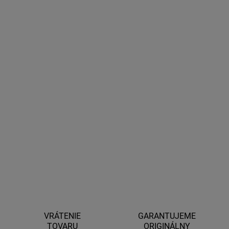
−
+
Pridať do košíka
OSRAM LEDriving ADAPTER 19
slúži na
presnú a bezpečnú
montáž LED žiaroviek OSRAM
do vybraných typov svetlometov.
Zabezpečuje správne usadenie žiarovky, optimálny svetelný kužeľ
a jednoduchú inštaláciu bez úprav.
DETAILNÉ INFORMÁCIE
OPÝTAŤ SA
STRÁŽIŤ
VRÁTENIE
GARANTUJEME
TOVARU
ORIGINÁLNY