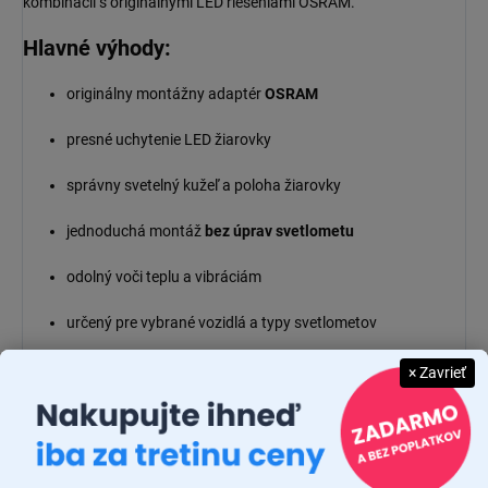
kombinácii s originálnymi LED riešeniami OSRAM.
Hlavné výhody:
originálny montážny adaptér
OSRAM
presné uchytenie LED žiarovky
správny svetelný kužeľ a poloha žiarovky
jednoduchá montáž
bez úprav svetlometu
odolný voči teplu a vibráciám
určený pre vybrané vozidlá a typy svetlometov
× Zavrieť
Dodatočné parametre
Kategória
:
Adaptéry k LED žiarovkám