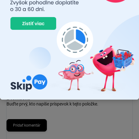
EAN
:
4062172425872
Výrobca
:
OSRAM
EAN
:
4062172425872
Kód
:
64193DA19-2HFB
Výrobca
:
OSRAM
Balenie
:
2 ks
Diskusia
Buďte prvý, kto napíše príspevok k tejto položke.
Pridať komentár