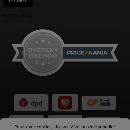
Prihlásiť sa
HODNOTENIA
Používáme cookies, aby sme Vám umožnili pohodlné