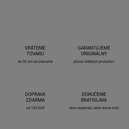
OPÝTAŤ SA
STRÁŽIŤ
VRÁTENIE
GARANTUJEME
TOVARU
ORIGINÁLNY
do 30 dní od prevzatia
pôvod všetkých produktov
DOPRAVA
DORUČENIE
ZDARMA
BRATISLAVA
od 150 EUR
ráno objednáš, večer doma máš