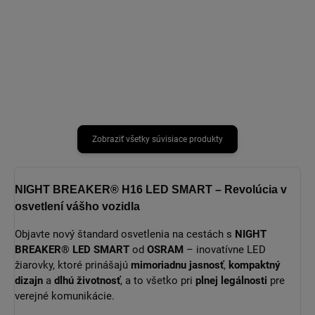
LED žiaroviek H7, chráni systém
LED žiaroviek H7, chráni systém
svetlometov, priemer 90mm
svetlometov, priemer 80mm
Zobraziť všetky súvisiace produkty
NIGHT BREAKER® H16 LED SMART – Revolúcia v
osvetlení vášho vozidla
Objavte nový štandard osvetlenia na cestách s
NIGHT
BREAKER® LED SMART
od
OSRAM
– inovatívne LED
žiarovky, ktoré prinášajú
mimoriadnu jasnosť
,
kompaktný
dizajn
a
dlhú životnosť
, a to všetko pri
plnej legálnosti
pre
verejné komunikácie.