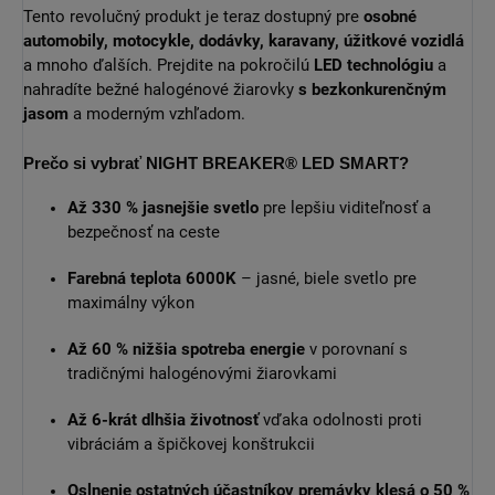
Tento revolučný produkt je teraz dostupný pre
osobné
automobily, motocykle, dodávky, karavany, úžitkové vozidlá
a mnoho ďalších. Prejdite na pokročilú
LED technológiu
a
nahradíte bežné halogénové žiarovky
s bezkonkurenčným
jasom
a moderným vzhľadom.
Prečo si vybrať NIGHT BREAKER® LED SMART?
Až 330 % jasnejšie svetlo
pre lepšiu viditeľnosť a
bezpečnosť na ceste
Farebná teplota 6000K
– jasné, biele svetlo pre
maximálny výkon
Až 60 % nižšia spotreba energie
v porovnaní s
tradičnými halogénovými žiarovkami
Až 6-krát dlhšia životnosť
vďaka odolnosti proti
vibráciám a špičkovej konštrukcii
Oslnenie ostatných účastníkov premávky klesá o 50 %