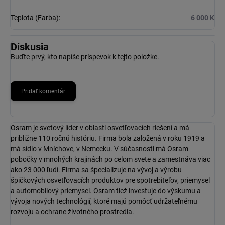
Teplota (Farba)
:
6 000 K
Diskusia
Buďte prvý, kto napíše príspevok k tejto položke.
Pridať komentár
Osram
je svetový líder v oblasti osvetľovacích riešení a má
približne 110 ročnú históriu. Firma bola založená v roku 1919 a
má sídlo v Mníchove, v Nemecku. V súčasnosti má
Osram
pobočky v mnohých krajinách po celom svete a zamestnáva viac
ako 23 000 ľudí. Firma sa špecializuje na vývoj a výrobu
špičkových osvetľovacích produktov pre spotrebiteľov, priemysel
a automobilový priemysel.
Osram
tiež investuje do výskumu a
vývoja nových technológií, ktoré majú pomôcť udržateľnému
rozvoju a ochrane životného prostredia.