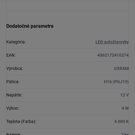
Dodatočné parametre
Kategória
:
LED autožiarovky
EAN
:
4062172410274
Výrobca
:
OSRAM
Pätica
:
H16 (PGJ19)
Napätie
:
12 V
Výkon
:
4 W
Teplota (Farba)
:
6 000 K
Balenie
:
2 ks