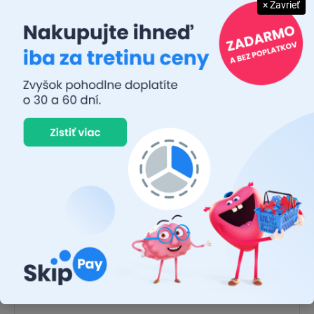
× Zavrieť
Až 6-krát dlhšia životnosť
6 000 Kelvinov
Žiarivo biele svetlo
Až o 50 % menej oslnenia
Až o 60 % nižšia spotreba energie
Šetrné k životnému prostrediu
Odolné proti vibráciám
Špičková kvalita vyvinutá a udržiavaná v certifikovanom
výrobnom závode OSRAM (IATF16949)
Individuálne testovanie vozidiel schválené oficiálnymi
orgánmi (TÜV a KBA)