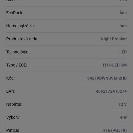
EcoPack
:
Áno
Homologizácia
:
áno
Produktová rada
:
Night Breaker
Technológia
:
LED
Type / ECE
:
H16-LED SM
Kód
:
64219DWNBSM-2HB
EAN
:
4062172410274
Napätie
:
12 V
Výkon
:
4 W
Pätica
:
H16 (PGJ19)