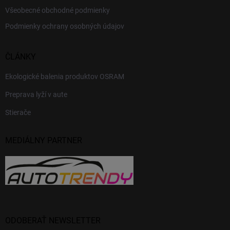
Všeobecné obchodné podmienky
Podmienky ochrany osobných údajov
ČLÁNKY
Ekologické balenia produktov OSRAM
Preprava lyží v aute
Stierače
MEDIÁLNY PARTNER
ODOBERAŤ NEWSLETTER