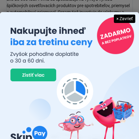
špičkových osvetľovacích produktov pre spotrebiteľov, priemysel
a automobilový priemysel.
Osram
tiež investuje do výskumu a
× Zavrieť
vývoja nových technológií, ktoré majú pomôcť udržateľnému
rozvoju a ochrane životného prostredia.
JUDR. EMÍLIA MUŠKOVÁ
26.7.2026
Rýchlosť dodania a zatiaľ funkčný tovar.
RASTISLAV TABAČEK