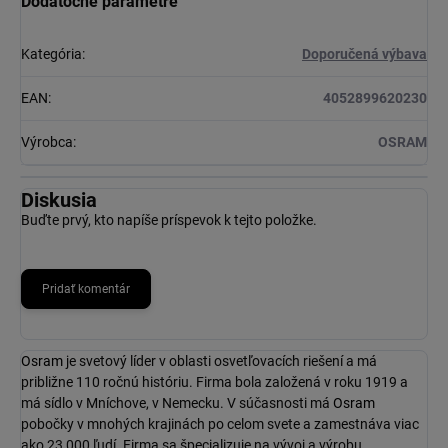
Dodatočné parametre
Kategória
:
Doporučená výbava
EAN
:
4052899620230
Výrobca
:
OSRAM
Diskusia
Buďte prvý, kto napíše príspevok k tejto položke.
Pridať komentár
Osram
je svetový líder v oblasti osvetľovacích riešení a má
približne 110 ročnú históriu. Firma bola založená v roku 1919 a
má sídlo v Mníchove, v Nemecku. V súčasnosti má
Osram
pobočky v mnohých krajinách po celom svete a zamestnáva viac
ako 23 000 ľudí. Firma sa špecializuje na vývoj a výrobu