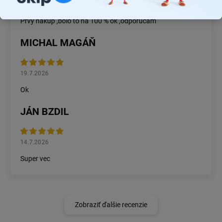
22.7.2026
Prvý nákup ,bolo to na 100 % ok ,odporučam
MICHAL MAGÁŇ
19.7.2026
Ok
JÁN BZDIL
14.7.2026
Super vec
Zobraziť ďalšie recenzie