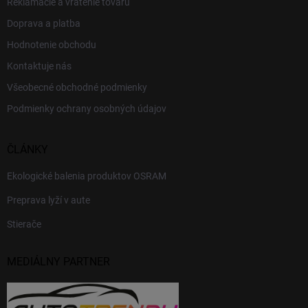
Reklamácie a vrátenie tovaru
Doprava a platba
Hodnotenie obchodu
Kontaktuje nás
Všeobecné obchodné podmienky
Podmienky ochrany osobných údajov
ČLÁNKY
Ekologické balenia produktov OSRAM
Preprava lyží v aute
Stierače
MEDIÁLNY PARTNER