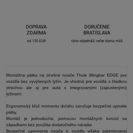
DOPRAVA
DORUČENIE
ZDARMA
BRATISLAVA
od 150 EUR
ráno objednáš, večer doma máš
Montážna pätka na strešné nosiče Thule Wingbar EDGE pre
vozidlá bez vyvýšených lyžín. Je vhodná pre vozidlá s hladkou
strechou ale aj pre autá s integrovanými (zapustenými)
lyžinami.
Ergonomický kľúč momentu doťahu zaručuje bezpečné upnutie
pätky.
Montáž je jednoduchá, pomocou montážnych konzol sa
západkami bez použitia dodatočného náradia
Bezpečné upevnenia nosiča k vozidlu vďaka patentovanej