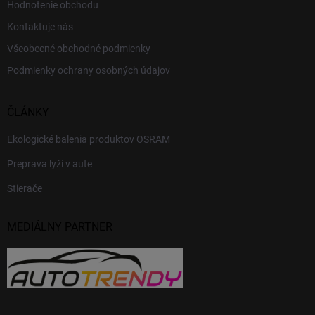
Hodnotenie obchodu
Kontaktuje nás
Všeobecné obchodné podmienky
Podmienky ochrany osobných údajov
ČLÁNKY
Ekologické balenia produktov OSRAM
Preprava lyží v aute
Stierače
MEDIÁLNY PARTNER