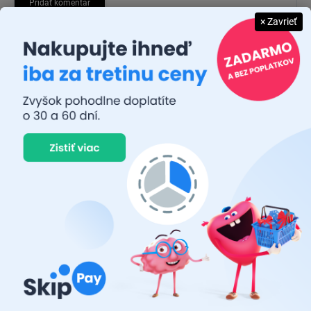
Pridať komentár
× Zavrieť
JUDR. EMÍLIA MUŠKOVÁ
26.7.2026
Rýchlosť dodania a zatiaľ funkčný tovar.
RASTISLAV TABAČEK
22.7.2026
Prvý nákup ,bolo to na 100 % ok ,odporučam