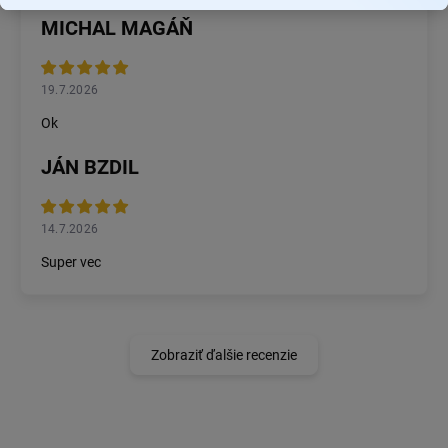
MICHAL MAGÁŇ
19.7.2026
Ok
JÁN BZDIL
14.7.2026
Super vec
Zobraziť ďalšie recenzie