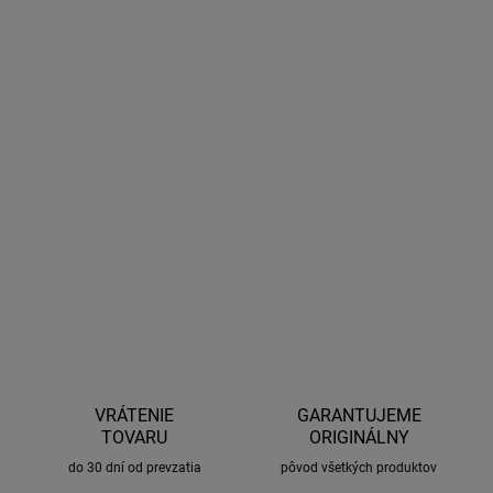
11.8.2026
MOŽNOSTI
DORUČENIA
−
+
Pridať do košíka
Pätky v kombinácii s tyčami Thule Edge sú určené pre autá so
sponovým úchytom. Balenie obsahuje 4ks pätiek.
DETAILNÉ INFORMÁCIE
OPÝTAŤ SA
STRÁŽIŤ
VRÁTENIE
GARANTUJEME
TOVARU
ORIGINÁLNY
do 30 dní od prevzatia
pôvod všetkých produktov