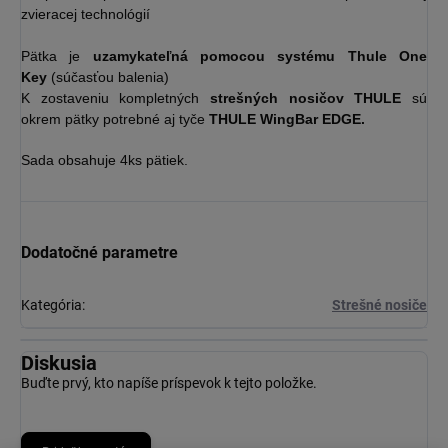
zvieracej technológií
Pätka je
uzamykateľná pomocou systému Thule One
Key
(súčasťou balenia)
K zostaveniu kompletných
strešných nosičov THULE
sú
okrem pätky potrebné aj tyče
THULE WingBar EDGE.
Sada obsahuje 4ks pätiek.
Dodatočné parametre
Kategória
:
Strešné nosiče
Diskusia
Buďte prvý, kto napíše príspevok k tejto položke.