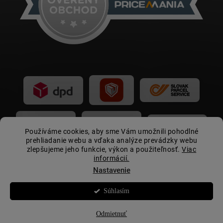
Používáme cookies, aby sme Vám umožnili pohodlné
prehliadanie webu a vďaka analýze prevádzky webu
zlepšujeme jeho funkcie, výkon a použiteľnosť.
Viac
informácií.
Nastavenie
Súhlasím
Copyright 2026
Autovip.sk
. Všetky práva vyhradené.
☀️
Letná akcia:
zľava 15 € pri nákupe nad 399 € s
kupónom
LETOAV2026
Odmietnuť
Vytvoril Shoptet