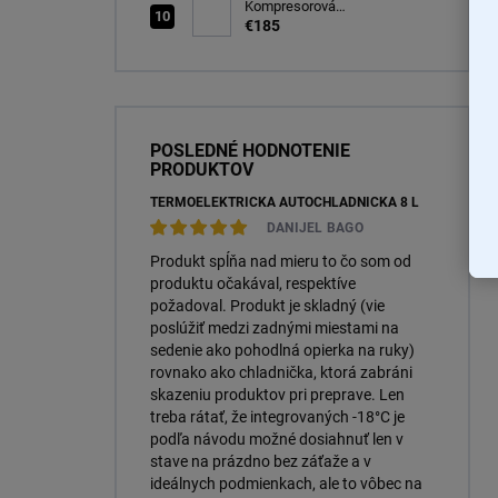
(OTSK6ESN)
Kompresorová
autochladnička 25 litrov, -20C
€185
POSLEDNÉ HODNOTENIE
PRODUKTOV
TERMOELEKTRICKÁ AUTOCHLADNIČKA 8 L
DANIJEL BAGO
Produkt spĺňa nad mieru to čo som od
produktu očakával, respektíve
požadoval. Produkt je skladný (vie
poslúžiť medzi zadnými miestami na
sedenie ako pohodlná opierka na ruky)
rovnako ako chladnička, ktorá zabráni
skazeniu produktov pri preprave. Len
treba rátať, že integrovaných -18°C je
podľa návodu možné dosiahnuť len v
stave na prázdno bez záťaže a v
ideálnych podmienkach, ale to vôbec na