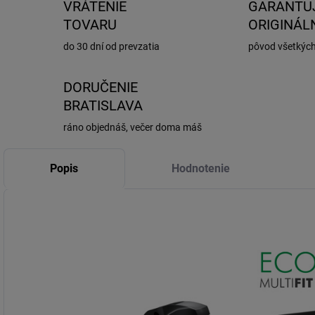
VRÁTENIE
GARANTU
TOVARU
ORIGINÁL
do 30 dní od prevzatia
pôvod všetkýc
DORUČENIE
BRATISLAVA
ráno objednáš, večer doma máš
Popis
Hodnotenie