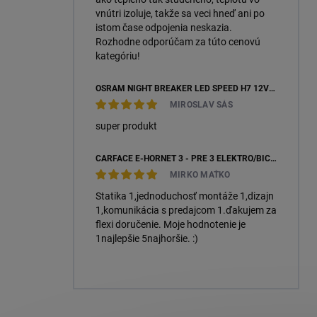
vnútri izoluje, takže sa veci hneď ani po
istom čase odpojenia neskazia.
Rozhodne odporúčam za túto cenovú
kategóriu!
OSRAM NIGHT BREAKER LED SPEED H7 12V 16W 6000K +450 % (64210DWNBSP450-2HB) – 2KS, ECOPACK
MIROSLAV SÁS
super produkt
CARFACE E-HORNET 3 - PRE 3 ELEKTRO/BICYKLE
MIRKO MAŤKO
Statika 1,jednoduchosť montáže 1,dizajn
1,komunikácia s predajcom 1.ďakujem za
flexi doručenie. Moje hodnotenie je
1najlepšie 5najhoršie. :)