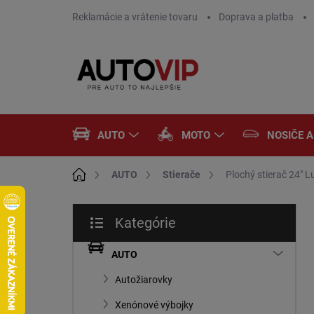
Prejsť
Reklamácie a vrátenie tovaru
Doprava a platba
na
obsah
AUTO
MOTO
NOSIČE 
Domov
AUTO
Stierače
Plochý stierač 24"
B
Kategórie
o
Preskočiť
č
kategórie
n
AUTO
ý
Autožiarovky
p
a
Xenónové výbojky