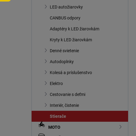
n
LED autožiarovky
e
l
CANBUS odpory
Adaptéry k LED žiarovkám
Kryty k LED žiarovkám
Denné svietenie
Autodoplnky
Kolesá a príslušenstvo
Elektro
Cestovanie s deťmi
Interiér, čistenie
Stierače
MOTO