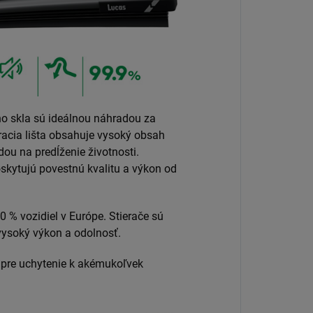
ho skla sú ideálnou náhradou za
eracia lišta obsahuje vysoký obsah
ou na predĺženie životnosti.
skytujú povestnú kvalitu a výkon od
0 % vozidiel v Európe. Stierače sú
ysoký výkon a odolnosť.
 pre uchytenie k akémukoľvek