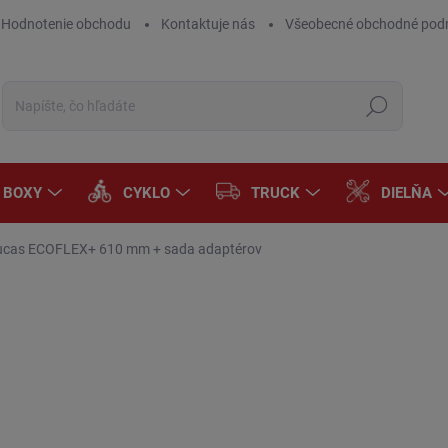
Hodnotenie obchodu
Kontaktuje nás
Všeobecné obchodné pod
Hľadať
A BOXY
CYKLO
TRUCK
DIELŇA
 Lucas ECOFLEX+ 610 mm
+ sada adaptérov
Neohodnotené
Podrobnosti hodnotenia
ZNAČKA:
LUCAS
€8
€3,
Jedn
DOD
cena
MÔŽ