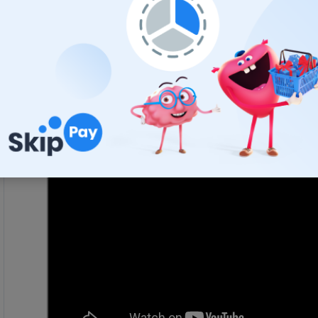
+ ultra tichá
prevádzka
+ výborný výkon
v každom počasí
+ rovnomerný
prítlak
+ sila značky
Lucas