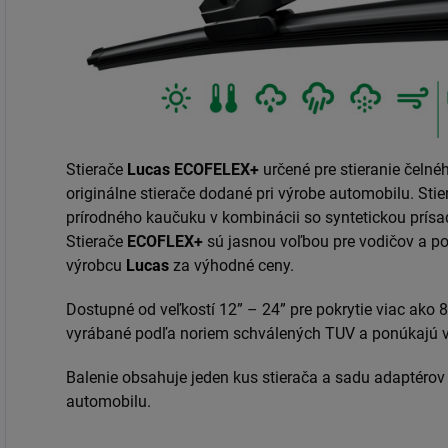
Stierače
Lucas
ECOFELEX+
určené pre stieranie čelné
originálne stierače dodané pri výrobe automobilu. Sti
prírodného kaučuku v kombinácii so syntetickou prísad
Stierače
ECOFLEX+
sú jasnou voľbou pre vodičov a po
výrobcu
Lucas
za výhodné ceny.
Dostupné od veľkostí 12” – 24” pre pokrytie viac ako 8
vyrábané podľa noriem schválených TUV a ponúkajú v
Balenie obsahuje jeden kus stierača a sadu adaptérov
automobilu.