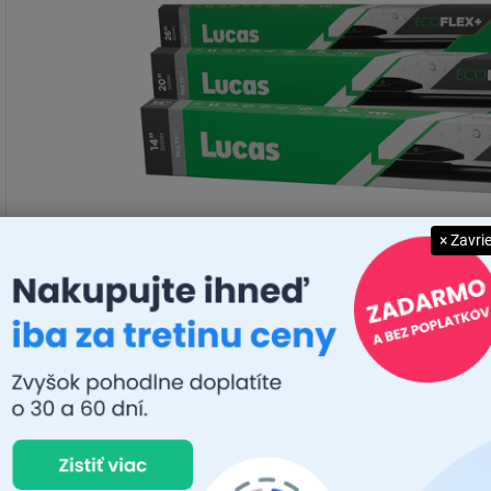
× Zavri
MULTI
FIT systém
adaptérov
+ 99.9%
kompatibilita
+ navrhnuté s maximálnou
precíznosťou