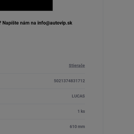
o? Napíšte nám na
info@autovip.sk
Stierače
5021374831712
LUCAS
1 ks
610 mm