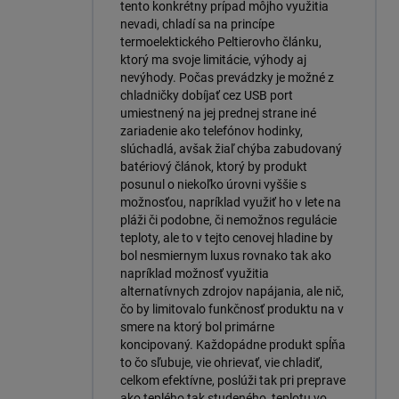
tento konkrétny prípad môjho využitia
nevadi, chladí sa na princípe
termoelektického Peltierovho článku,
ktorý ma svoje limitácie, výhody aj
nevýhody. Počas prevádzky je možné z
chladničky dobíjať cez USB port
umiestnený na jej prednej strane iné
zariadenie ako telefónov hodinky,
slúchadlá, avšak žiaľ chýba zabudovaný
batériový článok, ktorý by produkt
posunul o niekoľko úrovni vyššie s
možnosťou, napríklad využiť ho v lete na
pláži či podobne, či nemožnos regulácie
teploty, ale to v tejto cenovej hladine by
bol nesmiernym luxus rovnako tak ako
napríklad možnosť využitia
alternatívnych zdrojov napájania, ale nič,
čo by limitovalo funkčnosť produktu na v
smere na ktorý bol primárne
koncipovaný. Každopádne produkt spĺňa
to čo sľubuje, vie ohrievať, vie chladiť,
celkom efektívne, poslúži tak pri preprave
ako teplého tak studeného, teplotu vo