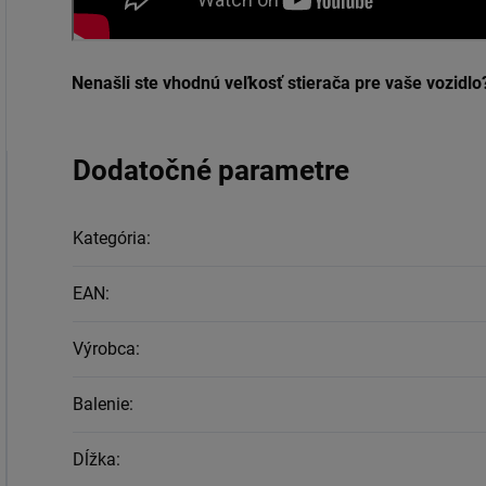
Nenašli ste vhodnú veľkosť stierača pre vaše vozidl
Dodatočné parametre
Kategória
:
EAN
:
Výrobca
:
Balenie
:
Dĺžka
: