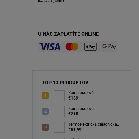
Powered by OSRAM
U NÁS ZAPLATÍTE ONLINE
TOP 10 PRODUKTOV
Kompresorová
autochladnička 32 litrov, -20C
€189
Kompresorová
autochladnička 40 litrov, -22C
€215
Termoelektrická chladnička
CARFACE 29 litrov -20C
€51,99