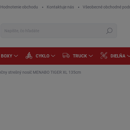
Hodnotenie obchodu
Kontaktuje nás
Všeobecné obchodné pod
Hľadať
A BOXY
CYKLO
TRUCK
DIELŇA
ečny strešný nosič MENABO TIGER XL 135cm
Neohodnotené
Podrobnosti hodnotenia
ZNAČKA:
MENAB
€
€10
Jedn
DOD
cena
MÔŽ