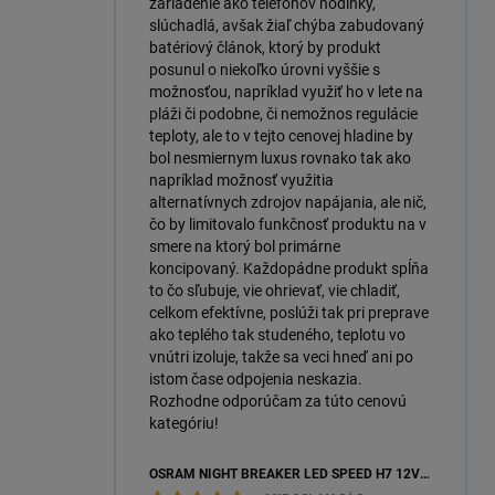
zariadenie ako telefónov hodinky,
slúchadlá, avšak žiaľ chýba zabudovaný
batériový článok, ktorý by produkt
posunul o niekoľko úrovni vyššie s
možnosťou, napríklad využiť ho v lete na
pláži či podobne, či nemožnos regulácie
teploty, ale to v tejto cenovej hladine by
bol nesmiernym luxus rovnako tak ako
napríklad možnosť využitia
alternatívnych zdrojov napájania, ale nič,
čo by limitovalo funkčnosť produktu na v
smere na ktorý bol primárne
koncipovaný. Každopádne produkt spĺňa
to čo sľubuje, vie ohrievať, vie chladiť,
celkom efektívne, poslúži tak pri preprave
ako teplého tak studeného, teplotu vo
vnútri izoluje, takže sa veci hneď ani po
istom čase odpojenia neskazia.
Rozhodne odporúčam za túto cenovú
kategóriu!
OSRAM NIGHT BREAKER LED SPEED H7 12V 16W 6000K +450 % (64210DWNBSP450-2HB) – 2KS, ECOPACK