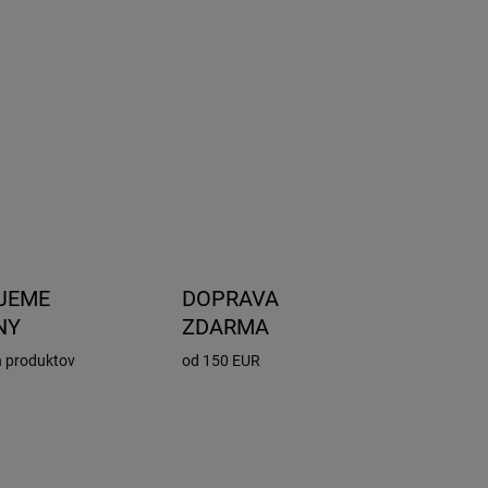
čniky sú uzamykateľné.
ifikácia: TÜV GS, ATEST 8 SD.
a tyčí: strieborná
osť: 75kg
Dĺžka: 135cm
OPÝTAŤ SA
STRÁŽIŤ
JEME
DOPRAVA
NY
ZDARMA
h produktov
od 150 EUR