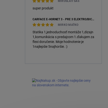
MIROSLAV SÁS
super produkt
CARFACE E-HORNET 3 - PRE 3 ELEKTRO/BICYKLE
MIRKO MAŤKO
Statika 1,jednoduchosť montáže 1,dizajn
1,komunikácia s predajcom 1.ďakujem za
flexi doručenie. Moje hodnotenie je
1najlepšie 5najhoršie. :)