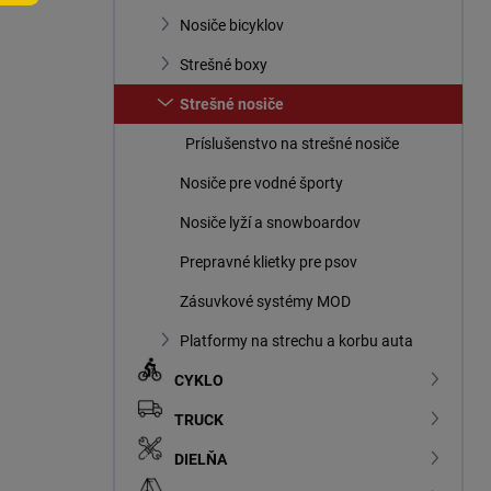
n
Nosiče bicyklov
e
l
Strešné boxy
Strešné nosiče
Príslušenstvo na strešné nosiče
Nosiče pre vodné športy
Nosiče lyží a snowboardov
Prepravné klietky pre psov
Zásuvkové systémy MOD
Platformy na strechu a korbu auta
CYKLO
TRUCK
DIELŇA