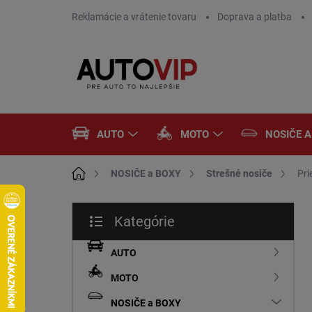
Prejsť
Reklamácie a vrátenie tovaru
Doprava a platba
na
obsah
AUTO
MOTO
NOSIČE 
Domov
NOSIČE a BOXY
Strešné nosiče
Pri
B
Kategórie
o
Preskočiť
č
kategórie
n
AUTO
ý
MOTO
p
a
NOSIČE a BOXY