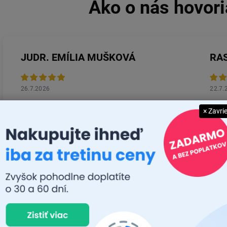
JUDR. EMÍLIA MUŠKOVÁ
RA
26.7.2026
22.7.
Rýchlosť dodania a zatiaľ funkčný tovar.
Prvý 
× Zavri
MICHAL MAGÁŇ
JÁN
19.7.2026
14.7.
Ok
Super