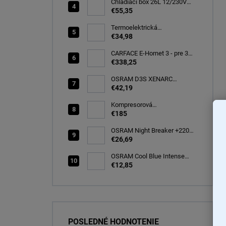
Chladiaci box 26L 12/230V
autochladnička, modrá
€55,35
CARFACE
Termoelektrická
autochladnička 8 l
€34,98
CARFACE E-Hornet 3 - pre 3
elektro/bicykle
€338,25
OSRAM D3S XENARC
ORIGINAL SPARE 35W
€42,19
PK32d-5 (66340)
Kompresorová
autochladnička 25 litrov, -20C
€185
OSRAM Night Breaker +220%
H7 PX26d 12V 55W BOX
€26,69
(64210NB220-2HB)
OSRAM Cool Blue Intense
(NEXT GEN) H7 PX26d 12V
€12,85
55W (2ks) Ecopack
(64210CBN-2HB)
POSLEDNÉ HODNOTENIE