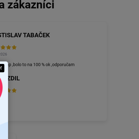
STISLAV TABAČEK
2026
nákup ,bolo to na 100 % ok ,odporučam
eť
 BZDIL
2026
 vec