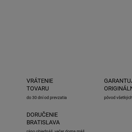
Prie
Cert
Farb
Nosn
VRÁTENIE
GARANTU
TOVARU
ORIGINÁL
do 30 dní od prevzatia
pôvod všetkýc
DORUČENIE
BRATISLAVA
ráno objednáš, večer doma máš