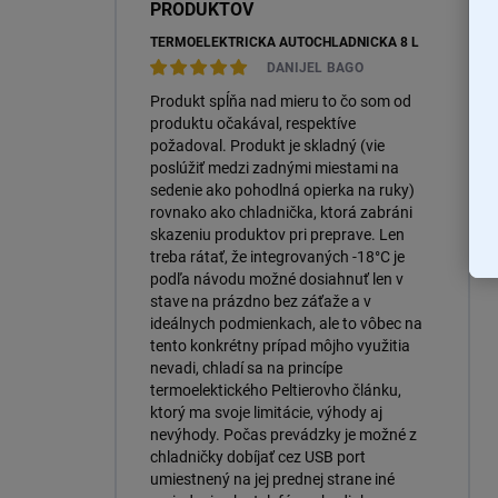
PRODUKTOV
TERMOELEKTRICKÁ AUTOCHLADNIČKA 8 L
DANIJEL BAGO
Produkt spĺňa nad mieru to čo som od
produktu očakával, respektíve
požadoval. Produkt je skladný (vie
poslúžiť medzi zadnými miestami na
sedenie ako pohodlná opierka na ruky)
rovnako ako chladnička, ktorá zabráni
skazeniu produktov pri preprave. Len
treba rátať, že integrovaných -18°C je
podľa návodu možné dosiahnuť len v
stave na prázdno bez záťaže a v
ideálnych podmienkach, ale to vôbec na
tento konkrétny prípad môjho využitia
nevadi, chladí sa na princípe
termoelektického Peltierovho článku,
ktorý ma svoje limitácie, výhody aj
nevýhody. Počas prevádzky je možné z
chladničky dobíjať cez USB port
umiestnený na jej prednej strane iné