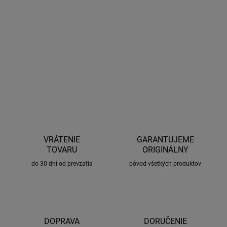
Ideálna k pripevneniu ľahkých predmetov v batožinovom priestore
osobného automobilu.
DETAILNÉ INFORMÁCIE
OPÝTAŤ SA
STRÁŽIŤ
VRÁTENIE
GARANTUJEME
TOVARU
ORIGINÁLNY
do 30 dní od prevzatia
pôvod všetkých produktov
DOPRAVA
DORUČENIE