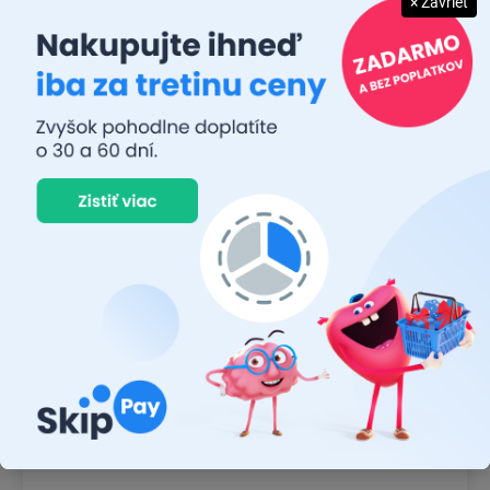
× Zavrieť
JUDR. EMÍLIA MUŠKOVÁ
26.7.2026
Rýchlosť dodania a zatiaľ funkčný tovar.
RASTISLAV TABAČEK
22.7.2026
Prvý nákup ,bolo to na 100 % ok ,odporučam
MICHAL MAGÁŇ