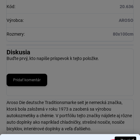
Kód
:
20.636
Výrobca
:
AROSO
Rozmery
:
80x100cm
Diskusia
Buďte prvý, kto napíše príspevok k tejto položke.
Pridať komentár
Aroso Die deutsche Traditionsmarke seit je nemecká značka,
ktorá bola založená v roku 1973 a zaoberá sa výrobou
autokozmetiky
a
chémie
. V portfóliu tejto značky nájdete aj rôzne
auto doplnky ako napríklad chladničky, strešné nosiče, nosiče
bicyklov, interiérové doplnky a veľa ďalšieho.