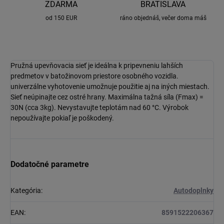
ZDARMA
BRATISLAVA
od 150 EUR
ráno objednáš, večer doma máš
Pružná upevňovacia sieť je ideálna k pripevneniu lahších
predmetov v batožinovom priestore osobného vozidla.
univerzálne vyhotovenie umožnuje použitie aj na iných miestach.
Sieť neúpinajte cez ostré hrany. Maximálna tažná síla (Fmax) =
30N (cca 3kg). Nevystavujte teplotám nad 60 °C. Výrobok
nepoužívajte pokiaľ je poškodený.
Dodatočné parametre
Kategória
:
Autodoplnky
EAN
:
8591522206367