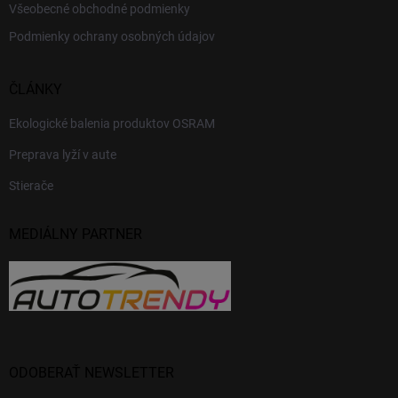
Všeobecné obchodné podmienky
Podmienky ochrany osobných údajov
ČLÁNKY
Ekologické balenia produktov OSRAM
Preprava lyží v aute
Stierače
MEDIÁLNY PARTNER
ODOBERAŤ NEWSLETTER