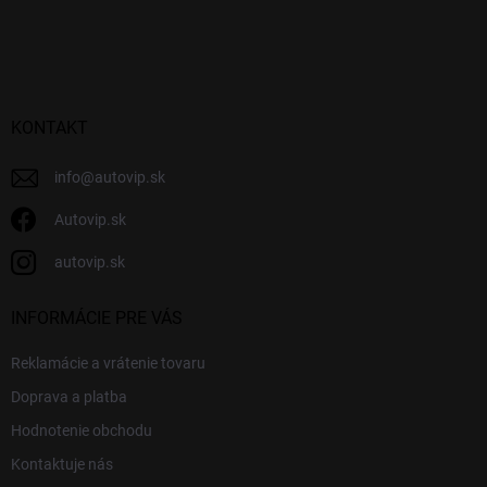
Z
á
p
ä
t
i
KONTAKT
e
info
@
autovip.sk
Autovip.sk
autovip.sk
INFORMÁCIE PRE VÁS
Reklamácie a vrátenie tovaru
Doprava a platba
Hodnotenie obchodu
Kontaktuje nás