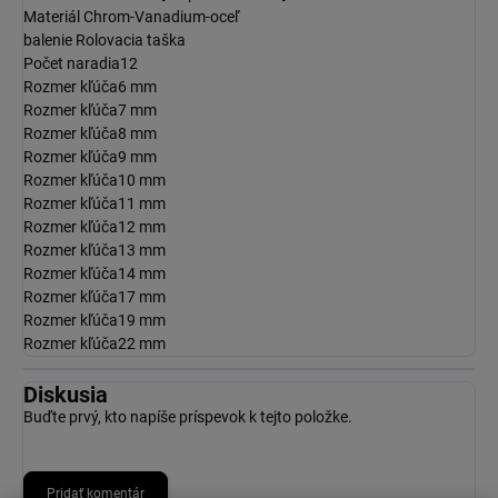
Materiál
Chrom-Vanadium-oceľ
balenie
Rolovacia taška
Počet naradia
12
Rozmer kľúča
6 mm
Rozmer kľúča
7 mm
Rozmer kľúča
8 mm
Rozmer kľúča
9 mm
Rozmer kľúča
10 mm
Rozmer kľúča
11 mm
Rozmer kľúča
12 mm
Rozmer kľúča
13 mm
Rozmer kľúča
14 mm
Rozmer kľúča
17 mm
Rozmer kľúča
19 mm
Rozmer kľúča
22 mm
Diskusia
Buďte prvý, kto napíše príspevok k tejto položke.
Pridať komentár