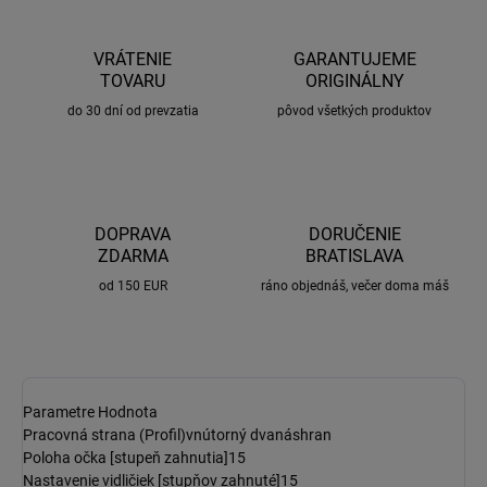
VRÁTENIE
GARANTUJEME
TOVARU
ORIGINÁLNY
do 30 dní od prevzatia
pôvod všetkých produktov
DOPRAVA
DORUČENIE
ZDARMA
BRATISLAVA
od 150 EUR
ráno objednáš, večer doma máš
Parametre
Hodnota
Pracovná strana (Profil)
vnútorný dvanáshran
Poloha očka [stupeň zahnutia]
15
Nastavenie vidličiek [stupňov zahnuté]
15