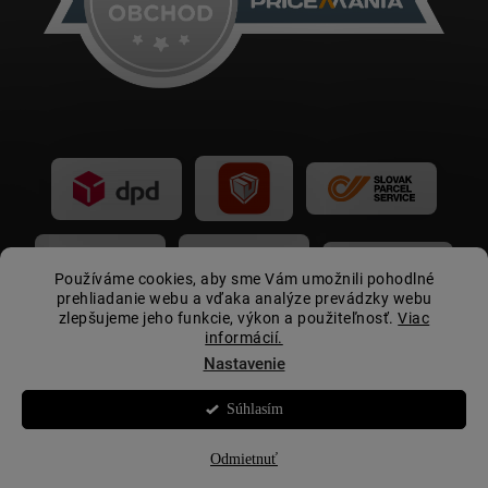
Používáme cookies, aby sme Vám umožnili pohodlné
prehliadanie webu a vďaka analýze prevádzky webu
zlepšujeme jeho funkcie, výkon a použiteľnosť.
Viac
informácií.
Nastavenie
Súhlasím
Copyright 2026
Autovip.sk
. Všetky práva vyhradené.
☀️
Letná akcia:
zľava 15 € pri nákupe nad 399 € s
kupónom
LETOAV2026
Odmietnuť
Vytvoril Shoptet