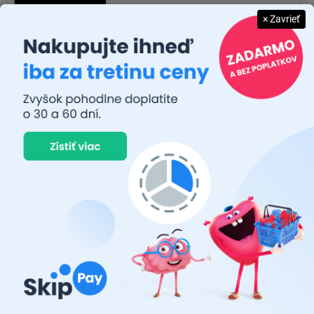
× Zavrieť
JUDR. EMÍLIA MUŠKOVÁ
26.7.2026
Rýchlosť dodania a zatiaľ funkčný tovar.
RASTISLAV TABAČEK
22.7.2026
Prvý nákup ,bolo to na 100 % ok ,odporučam