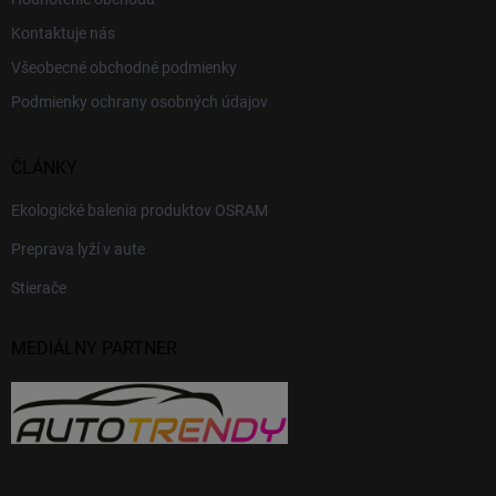
Kontaktuje nás
Všeobecné obchodné podmienky
Podmienky ochrany osobných údajov
ČLÁNKY
Ekologické balenia produktov OSRAM
Preprava lyží v aute
Stierače
MEDIÁLNY PARTNER