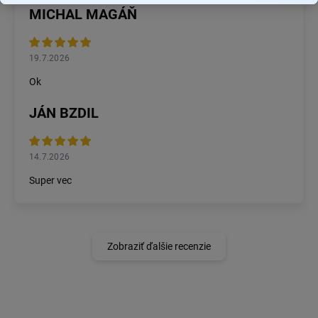
MICHAL MAGÁŇ
19.7.2026
Ok
JÁN BZDIL
14.7.2026
Super vec
Zobraziť ďalšie recenzie