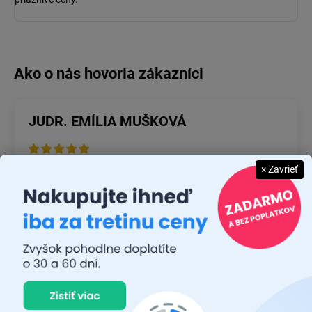
JUDR. EMÍLIA MUŠKOVÁ
26.7.2026
× Zavrieť
Rýchlosť dodania a zatiaľ funkčný tovar.
RASTISLAV TABAČEK
22.7.2026
Prvý nákup ,bolo to na 100 % ok ,odporučam