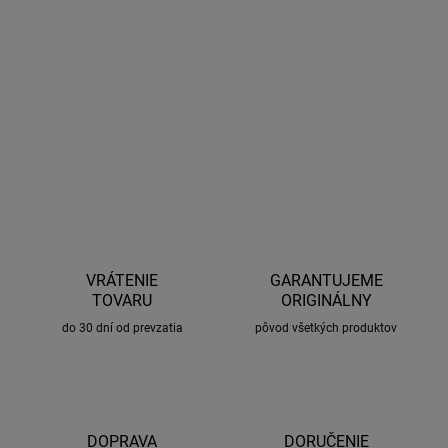
−
+
Pridať do košíka
Kvalitná škrabka s metličkou teleskopická 80cm, žlto-
čiernej farby s otvorom na zavesenie.
OPÝTAŤ SA
STRÁŽIŤ
VRÁTENIE
GARANTUJEME
TOVARU
ORIGINÁLNY
do 30 dní od prevzatia
pôvod všetkých produktov
DOPRAVA
DORUČENIE