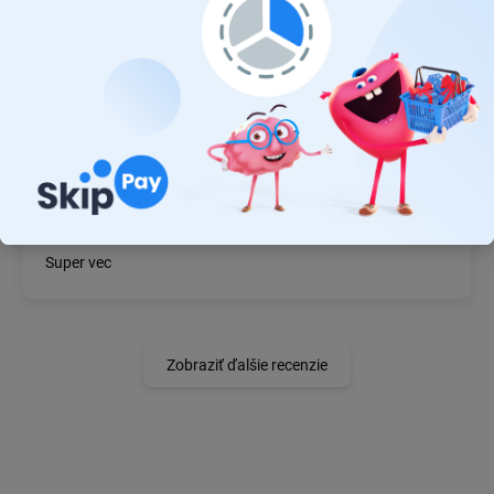
MICHAL MAGÁŇ
19.7.2026
Ok
JÁN BZDIL
14.7.2026
Super vec
Zobraziť ďalšie recenzie