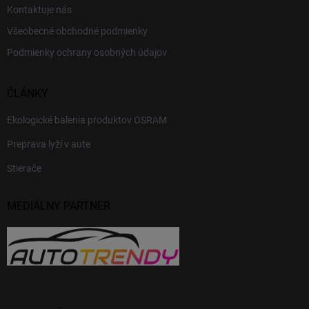
Kontaktuje nás
Všeobecné obchodné podmienky
Podmienky ochrany osobných údajov
ČLÁNKY
Ekologické balenia produktov OSRAM
Preprava lyží v aute
Stierače
MEDIÁLNY PARTNER