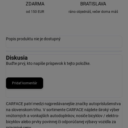
ZDARMA
BRATISLAVA
od 150 EUR
ráno objednáš, večer doma máš
Popis produktu nie je dostupný
Diskusia
Buďte prvý, kto napíše príspevok k tejto položke.
Pridať komentár
CARFACE patrí medzi najpredávanejšie značky autopríslušenstva
na slovenskom trhu. V sortimente CARFACE nájdete široký výber
vnútorných a vonkajších autodoplnkov, nosiče bicyklov / elektro-
bicyklov alebo prvky povinnej či odporúčanej výbavy vozidla za
priaznivé ceny.