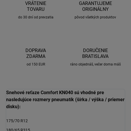
VRÁTENIE
GARANTUJEME
TOVARU
ORIGINÁLNY
do 30 dní od prevzatia
pôvod všetkých produktov
DOPRAVA
DORUČENIE
ZDARMA
BRATISLAVA
od 150 EUR
ráno objednáš, večer doma máš
Snehové reťaze Comfort KN040 sú vhodné pre
nasledujúce rozmery pneumatík (šírka / výška / priemer
disku):
175/70 R12
180/65 R315