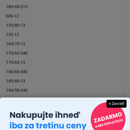
180/65-315
600-12
155/80-13
155-13
165/70-13
170/65-340
175/65-13
180/60-340
185/60-13
190/55-340
195/55-13
× Zavrieť
145-14
145/80-14
155/70-14