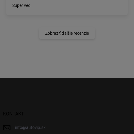
Super vec
Zobraziť ďalšie recenzie
Z
á
p
ä
t
i
KONTAKT
e
info
@
autovip.sk