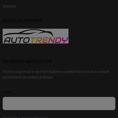
Stierače
MEDIÁLNY PARTNER
ODOBERAŤ NEWSLETTER
Vložte svoj e-mail a my Vám budeme zasielať informácie o nových
produktoch na našom e-shope.
EMAIL
Vložením e-mailu súhlasíte s
podmienkami ochrany osobných údajov