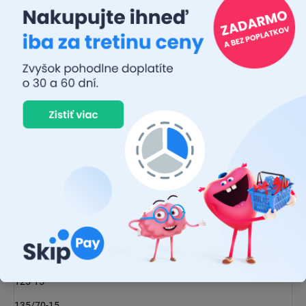
165/65-13
155/70-13
145/80-13
135-14
175/50-14
165/55-14
155/60-14
145/65-14
155/65-14
145/70-14
135/80-14
125-15
135/70-15