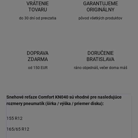
VRÁTENIE
GARANTUJEME
TOVARU
ORIGINÁLNY
do 30 dní od prevzatia
pôvod všetkých produktov
DOPRAVA
DORUČENIE
ZDARMA
BRATISLAVA
od 150 EUR
ráno objednáš, večer doma máš
Snehové reťaze Comfort KN040 sú vhodné pre nasledujúce
rozmery pneumatík (šírka / výška / priemer disku):
155 R12
165/65 R12