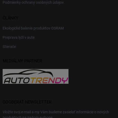
Podmienky ochrany osobných údajov
ČLÁNKY
Ekologické balenia produktov OSRAM
Preprava lyží v aute
Stierače
MEDIÁLNY PARTNER
ODOBERAŤ NEWSLETTER
Vložte svoj e-mail a my Vám budeme zasielať informácie o nových
produktoch na našom e-shope.