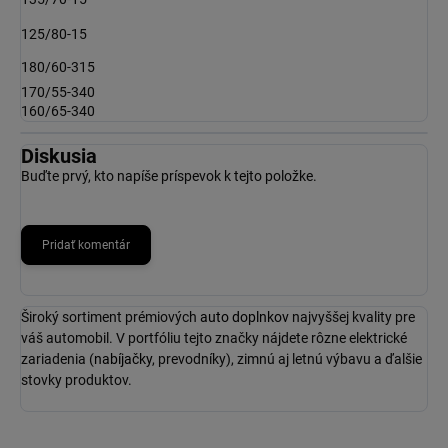
125/80-15
180/60-315
170/55-340
160/65-340
Diskusia
Buďte prvý, kto napíše príspevok k tejto položke.
Pridať komentár
Široký sortiment prémiových
auto doplnkov
najvyššej kvality pre
váš automobil. V portfóliu tejto značky nájdete rôzne elektrické
zariadenia (
nabíjačky
, prevodníky), zimnú aj letnú výbavu a ďalšie
stovky produktov.