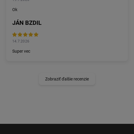
Ok
JÁN BZDIL
14.7.2026
Super vec
Zobraziť ďalšie recenzie
Z
á