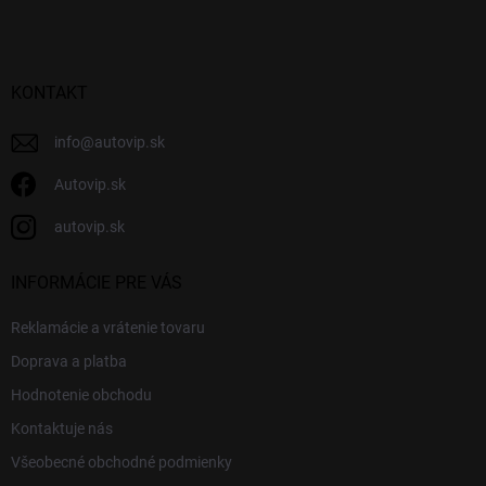
p
ä
t
i
KONTAKT
e
info
@
autovip.sk
Autovip.sk
autovip.sk
INFORMÁCIE PRE VÁS
Reklamácie a vrátenie tovaru
Doprava a platba
Hodnotenie obchodu
Kontaktuje nás
Všeobecné obchodné podmienky