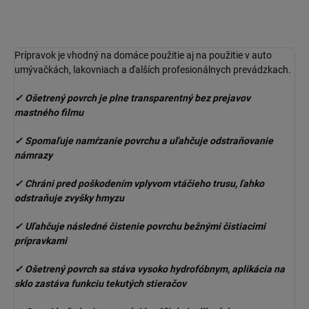
Prípravok je vhodný na domáce použitie aj na použitie v auto
umývačkách, lakovniach a ďalších profesionálnych prevádzkach.
✓ Ošetrený povrch je plne transparentný bez prejavov
mastného filmu
✓ Spomaľuje namŕzanie povrchu a uľahčuje odstraňovanie
námrazy
✓ Chráni pred poškodením vplyvom vtáčieho trusu, ľahko
odstraňuje zvyšky hmyzu
✓ Uľahčuje následné čistenie povrchu bežnými čistiacimi
prípravkami
✓ Ošetrený povrch sa stáva vysoko hydrofóbnym, aplikácia na
sklo zastáva funkciu tekutých stieračov