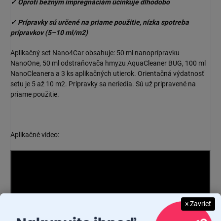
✓ Oproti bežným impregnáciám účinkuje dlhodobo
✓ Prípravky sú určené na priame použitie, nízka spotreba
prípravkov (5–10 ml/m2)
Aplikačný set Nano4Car obsahuje: 50 ml nanoprípravku
NanoOne, 50 ml odstraňovača hmyzu AquaCleaner BUG, 100 ml
NanoCleanera a 3 ks aplikačných utierok.
Orientačná výdatnosť
setu je 5 až 10 m2.
Prípravky sa neriedia.
Sú už pripravené na
priame použitie.
Aplikačné video:
× Zavrieť