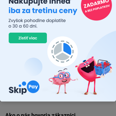
Diskusia
Buďte prvý, kto napíše príspevok k tejto položke.
Pridať komentár