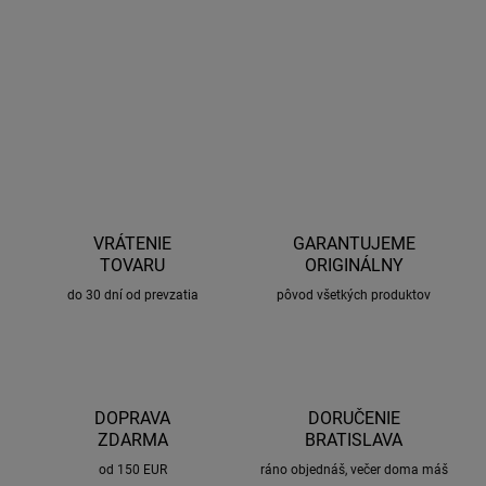
Aplikácia šetrí čas a náklady na bežnú údržbu vozidla.
DETAILNÉ INFORMÁCIE
OPÝTAŤ SA
STRÁŽIŤ
VRÁTENIE
GARANTUJEME
TOVARU
ORIGINÁLNY
do 30 dní od prevzatia
pôvod všetkých produktov
DOPRAVA
DORUČENIE
ZDARMA
BRATISLAVA
od 150 EUR
ráno objednáš, večer doma máš