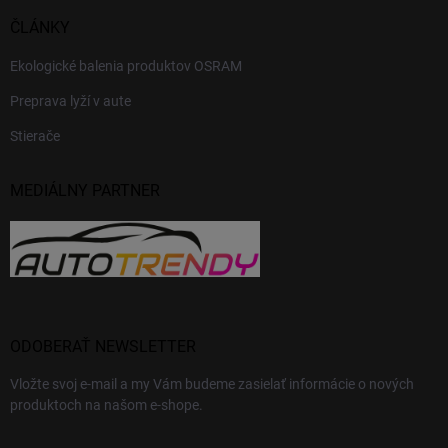
ČLÁNKY
Ekologické balenia produktov OSRAM
Preprava lyží v aute
Stierače
MEDIÁLNY PARTNER
ODOBERAŤ NEWSLETTER
Vložte svoj e-mail a my Vám budeme zasielať informácie o nových
produktoch na našom e-shope.