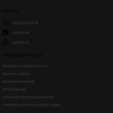
ä
t
i
KONTAKT
e
info
@
autovip.sk
Autovip.sk
autovip.sk
INFORMÁCIE PRE VÁS
Reklamácie a vrátenie tovaru
Doprava a platba
Hodnotenie obchodu
Kontaktuje nás
Všeobecné obchodné podmienky
Podmienky ochrany osobných údajov