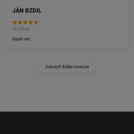
JÁN BZDIL
14.7.2026
Super vec
Zobraziť ďalšie recenzie
Z
á
p